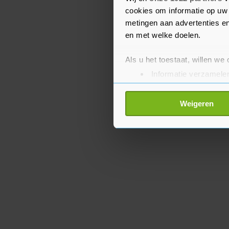
rond San Francisco en Si
cookies om informatie op uw 
metingen aan advertenties en
en met welke doelen.
Als u het toestaat, willen we
Informatie verzamelen
Uw apparaat identific
Lees meer over hoe uw perso
Weigeren
toestemming op elk moment wi
Met cookies werkt onze websi
ons cookiebeleid bekijken en 