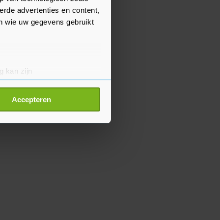
erde advertenties en content,
en wie uw gegevens gebruikt
g kan zijn
erprinting)
t
detailgedeelte
in. U kunt uw
Accepteren
p onze cookiepagina kun je