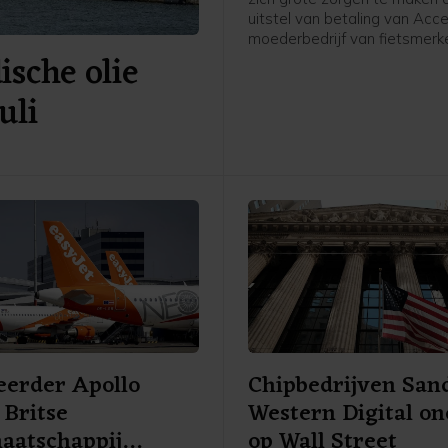
uitstel van betaling van Accel
moederbedrijf van fietsmerk
sche olie
Babboe en Batavus. Woens
meldde de internationale fie
uli
met hoofdkantoor in Amste
het uitstel is verleend aan zij
Nederlandse entiteiten. Dit 
voor de 234 werknemers in 
grote onzekerheid met zich
hun baan, inkomen en toekom
de grootste vakbond van Ne
eerder Apollo
Chipbedrijven San
Britse
Western Digital on
aatschappij
op Wall Street