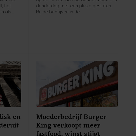
l, het
donderdag met een plusje gesloten.
en als
Bij de bedrijven in de
dag
hoofdgraadmeter was de maritieme
tsfabrikant
oliedienstverlener SBM Offshore een
rdam dat
sterke stijger na goed ontvangen
n
cijfers en vooruitzichten.
brengt
Nederland
 mee over
st, aldus
derland.
disk en
Moederbedrijf Burger
deruit
King verkoopt meer
fastfood, winst stijgt