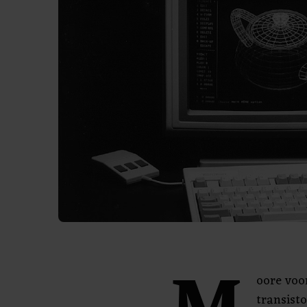
oore voo
transisto