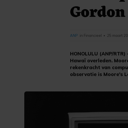
Gordon 
ANP
in Financieel
25 maart 20
•
HONOLULU (ANP/RTR) - I
Hawaï overleden. Moore,
rekenkracht van compute
observatie is Moore's 