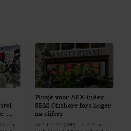
Plusje voor AEX-index,
stel
SBM Offshore fors hoger
e-
na cijfers
NV zegt
AMSTERDAM (ANP) - De AEX-index
over het
op de Amsterdamse aandelenbeurs is