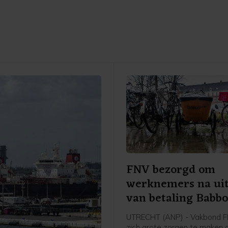
FNV bezorgd om
werknemers na uit
van betaling Babbo
moeder
UTRECHT (ANP) - Vakbond F
zich grote zorgen te maken 