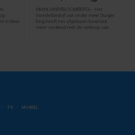
en
MIAMI (ANP/BLOOMBERG) - Het
dag
moederbedrijf van onder meer Burger
en in New
King heeft het afgelopen kwartaal
meer verdiend met de verkoop van
Whoppers en ander fastfood van zijn
n
ketens. Het bedrijf, Restaurant Brands
w goede
International (RBI), boekte in de eerste
van
helft van dit jaar meer omzet en winst,
ge
mede door goede resultaten bij
zichten van
Burger King.
dige
et aan de
andisk
 Digital
de
gestegen
TV
MOBIEL