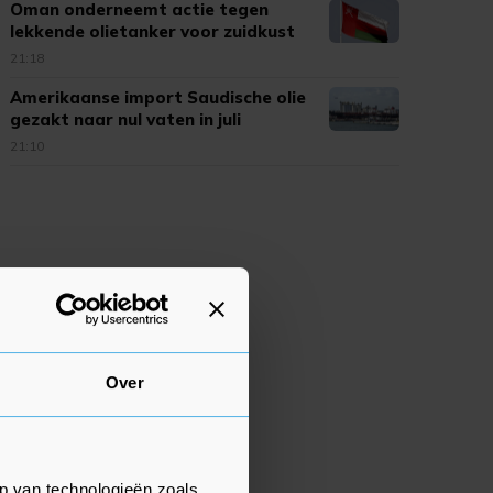
Oman onderneemt actie tegen
lekkende olietanker voor zuidkust
21:18
Amerikaanse import Saudische olie
gezakt naar nul vaten in juli
21:10
Over
p van technologieën zoals