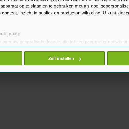
licon Valley.
apparaat op te slaan en te gebruiken met als doel gepersonalise
 content, inzicht in publiek en productontwikkeling. U kunt kiez
 ook graag:
 over uw geografische locatie, die tot een paar meter nauwkeuri
eren door het actief te scannen op specifieke eigenschappen (fing
onlijke gegevens worden verwerkt en stel uw voorkeuren in he
Zelf instellen
jzigen of intrekken in de Cookieverklaring.
te beter en wordt jouw bezoek makkelijker en persoonlijker. O
je gemaakte keuze altijd wijzigen of intrekken.