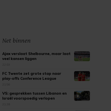
Net binnen
Ajax verslaat Shelbourne, maar laat
veel kansen liggen
22:03
FC Twente zet grote stap naar
play-offs Conference League
21:56
VS: gesprekken tussen Libanon en
Israël voorspoedig verlopen
21:28