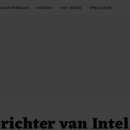
ACATUREBANK
NIEUWS
HET WEER
SPELLETJES
ichter van Intel