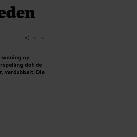
leden
share
DELEN
n woning op
rspelling dat de
r, verdubbelt. Die