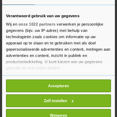
Verantwoord gebruik van uw gegevens
Wij en
onze 1022 partners
verwerken je persoonlijke
gegevens (bijv. uw IP-adres) met behulp van
technologieën zoals cookies om informatie op uw
apparaat op te slaan en te gebruiken met als doel
gepersonaliseerde advertenties en content, metingen aan
advertenties en content, inzicht in publiek en
productontwikkeling. U kunt kiezen wie uw gegevens
gebruikt en met welke doelen.
Als u het toestaat, willen we ook graag:
Meer uit Voetbal
Accepteren
Informatie verzamelen over uw geografische
locatie, die tot een paar meter nauwkeurig kan zijn
Seizoenkaart Eredivisie bijna
Uw apparaat identificeren door het actief te
Zelf instellen
overal duurder dan vorig seizoen
scannen op specifieke eigenschappen (fingerprinting)
3 uur geleden
Lees meer over hoe uw persoonlijke gegevens worden
Weigeren