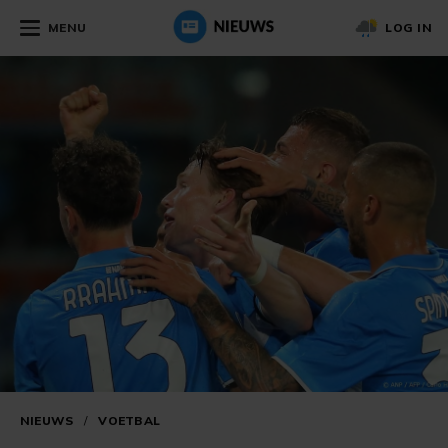
MENU
LOG IN
NIEUWS
/
VOETBAL