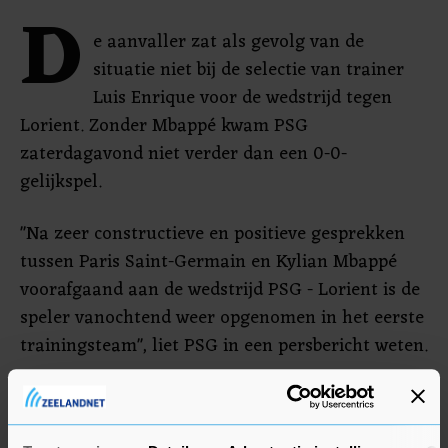
D
e aanvaller zat als gevolg van de
situatie niet bij de selectie van trainer
Luis Enrique voor de wedstrijd tegen
Lorient. Zonder Mbappé kwam PSG
zaterdagavond niet verder dan een 0-0-
gelijkspel.
"Na zeer constructieve en positieve gesprekken
tussen Paris Saint-Germain en Kylian Mbappé
voorafgaand aan de wedstrijd PSG - Lorient is de
speler vanochtend weer opgenomen in het eerste
trainingsteam", liet PSG in een persbericht weten.