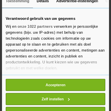
Toestemming
Details
Advertentie-instellingen
Ov
Verantwoord gebruik van uw gegevens
Wij en
onze 1022 partners
verwerken je persoonlijke
gegevens (bijv. uw IP-adres) met behulp van
technologieën zoals cookies om informatie op uw
apparaat op te slaan en te gebruiken met als doel
gepersonaliseerde advertenties en content, metingen aan
advertenties en content, inzicht in publiek en
productontwikkeling. U kunt kiezen wie uw gegevens
gebruikt en met welke doelen.
Als u het toestaat, willen we ook graag:
Meer uit Voetbal
Accepteren
Informatie verzamelen over uw geografische
locatie, die tot een paar meter nauwkeurig kan zijn
Uw apparaat identificeren door het actief te
Zelf instellen
Middenvelder Koopmeiners
scannen op specifieke eigenschappen (fingerprinting)
verlengt contract bij AZ