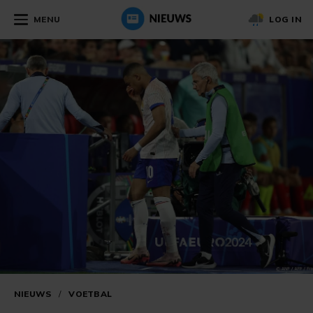
MENU
LOG IN
NIEUWS
/
VOETBAL