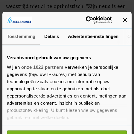
wedstrijd niet al te optimistisch. "Zijn neus is een
puinhoop. Het is voor ons een smet op de avond",
zei de coach. "Het is geen kleinigheid, ik hoop dat
hij niet te lang uitgeschakeld is. Het Franse team
Toestemming
Details
Advertentie-instellingen
Ov
zal altijd sterker zijn met Kylian erbij."
Verantwoord gebruik van uw gegevens
Wij en
onze 1022 partners
verwerken je persoonlijke
gegevens (bijv. uw IP-adres) met behulp van
technologieën zoals cookies om informatie op uw
apparaat op te slaan en te gebruiken met als doel
gepersonaliseerde advertenties en content, metingen aan
advertenties en content, inzicht in publiek en
productontwikkeling. U kunt kiezen wie uw gegevens
gebruikt en met welke doelen.
Als u het toestaat, willen we ook graag: