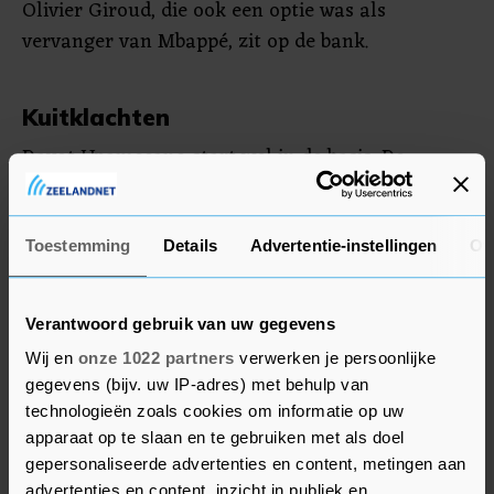
Olivier Giroud, die ook een optie was als
vervanger van Mbappé, zit op de bank.
Kuitklachten
Dayot Upamecano start wel in de basis. De
verdediger miste woensdag de training door
lichte kuitklachten en is fit genoeg om te spelen.
Toestemming
Details
Advertentie-instellingen
Ov
Opstelling Frankrijk: Maignan; Koundé,
Upamecano, Saliba en Hernández; Tchouaméni,
Verantwoord gebruik van uw gegevens
Kanté en Rabiot; Dembélé, Thuram en
Wij en
onze 1022 partners
verwerken je persoonlijke
Griezmann.
gegevens (bijv. uw IP-adres) met behulp van
technologieën zoals cookies om informatie op uw
apparaat op te slaan en te gebruiken met als doel
gepersonaliseerde advertenties en content, metingen aan
advertenties en content, inzicht in publiek en