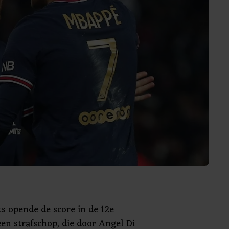
ts opende de score in de 12e
en strafschop, die door Angel Di