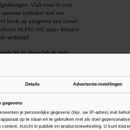
fgedwongen. Vlak voor de rust
opnieuw trefzeker met een
erre hoek, op aangeven van Lionel
oductie bij PSG stil, maar Monaco
de wedstrijd
elde bij de thuisclub de hele
ex-AZ) viel bij Monaco in de 55e
 uit achttien duels. Olympique
Details
Advertentie-instellingen
on bij Strasbourg, volgt als
 uit zeventien wedstrijden.
w gegevens
erwerken je persoonlijke gegevens (bijv. uw IP-adres) met behul
apparaat op te slaan en te gebruiken met als doel gepersonalise
 content, inzicht in publiek en productontwikkeling. U kunt kiez