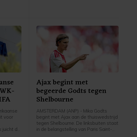
 (3-1).
Slowakije.
anse
Ajax begint met
r WK-
begeerde Godts tegen
FIFA
Shelbourne
rikaanse
AMSTERDAM (ANP) - Mika Godts
t voor
begint met Ajax aan de thuiswedstrijd
tegen Shelbourne. De linksbuiten staat
 juicht de
in de belangstelling van Paris Saint-
omstreden
Germain. De winnaar van de