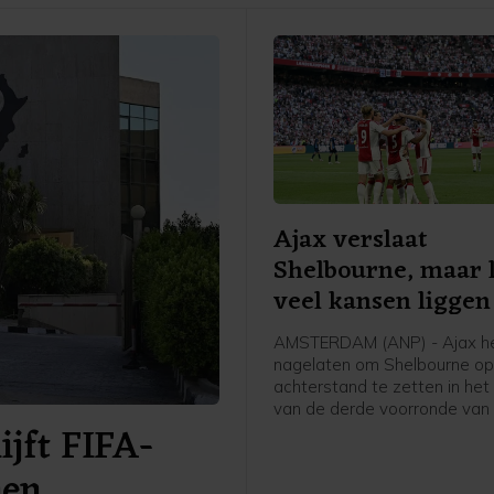
Ajax verslaat
Shelbourne, maar 
veel kansen liggen
AMSTERDAM (ANP) - Ajax h
nagelaten om Shelbourne op
achterstand te zetten in het
van de derde voorronde van
ijft FIFA-
Conference League. De club 
Amsterdam was veel sterke
nen
bezoekers uit Ierland dan de