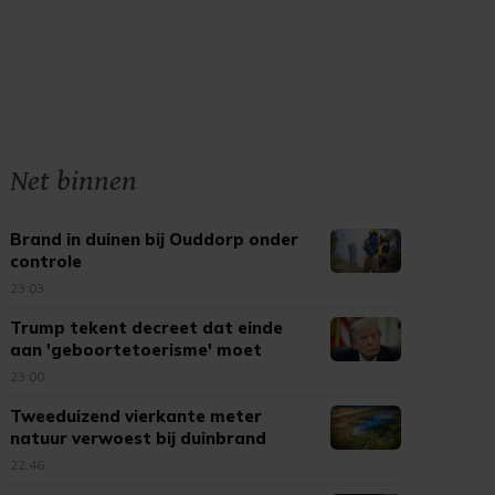
Net binnen
Brand in duinen bij Ouddorp onder
controle
23:03
Trump tekent decreet dat einde
aan 'geboortetoerisme' moet
maken
23:00
Tweeduizend vierkante meter
natuur verwoest bij duinbrand
Ouddorp
22:46