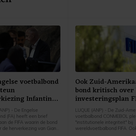
overwinning doet vermoeden
gelse voetbalbond
Ook Zuid-Amerika
steun
bond kritisch ove
kiezing Infantino
investeringsplan 
ANP) - De Engelse
LUQUE (ANP) - De Zuid-Ame
nd (FA) heeft een brief
voetbalbond CONMEBOL plei
aan de FIFA waarin de bond
"institutionele integriteit" bij
r de herverkiezing van Gianni
wereldvoetbalbond FIFA. Ook
als voorzitter van de
bond het intrekken van het 