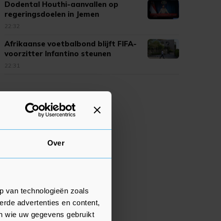
Dodental Houthi-aanvallen op
regeringsdoelen in Jemen
opgelopen
22:32
Afrikaanse voetbalbond blijft FIFA-
voorzitter Infantino steunen
22:31
Over
p van technologieën zoals
erde advertenties en content,
en wie uw gegevens gebruikt