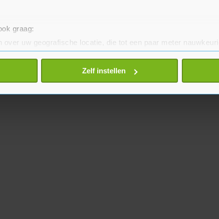
 ook graag:
 over uw geografische locatie, die tot een paar meter nauwkeuri
eren door het actief te scannen op specifieke eigenschappen (fing
onlijke gegevens worden verwerkt en stel uw voorkeuren in he
Zelf instellen
jzigen of intrekken in de Cookieverklaring.
te beter en wordt jouw bezoek makkelijker en persoonlijker. O
je gemaakte keuze altijd wijzigen of intrekken.