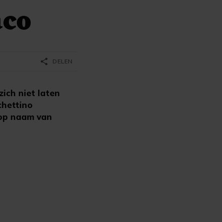
aco
share
DELEN
ich niet laten
chettino
 op naam van