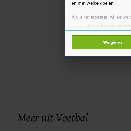
en met welke doelen.
Als u het toestaat, willen we
Informatie verzamelen
Uw apparaat identific
Lees meer over hoe uw perso
Weigeren
toestemming op elk moment wi
Met cookies werkt onze websi
ons cookiebeleid bekijken en 
Meer uit Voetbal