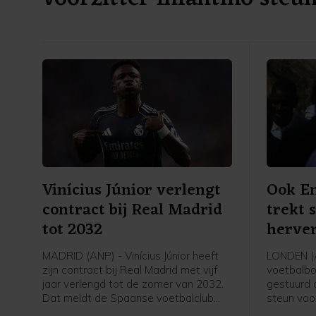
Vinícius Júnior verlengt
Ook En
contract bij Real Madrid
trekt 
tot 2032
herver
in
MADRID (ANP) - Vinícius Júnior heeft
LONDEN (
zijn contract bij Real Madrid met vijf
voetbalbo
jaar verlengd tot de zomer van 2032.
gestuurd 
Dat meldt de Spaanse voetbalclub
steun voo
donderdag op zijn website. De 26-
Infantino 