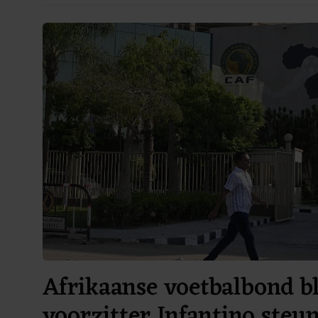
Afrikaanse voetbalbond bl
voorzitter Infantino steu