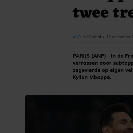
twee tr
ANP
in Voetbal
12 december 2
•
PARIJS (ANP) - In de Fr
verrassen door subtopp
zegevierde op eigen vel
Kylian Mbappé.