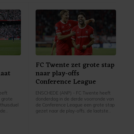
FC Twente zet grote stap
laat
naar play-offs
Conference League
eeft
ENSCHEDE (ANP) - FC Twente heeft
 grote
donderdag in de derde voorronde van
 thuisduel
de Conference League een grote stap
 de
gezet naar de play-offs, de laatste
uit
kwalificatieronde voor het
r dan de
hoofdtoernooi. In Enschede werd met
6-0 gewonnen van FC DAC 1904 uit