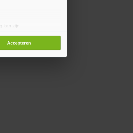
g kan zijn
erprinting)
t
detailgedeelte
in. U kunt uw
Accepteren
p onze cookiepagina kun je