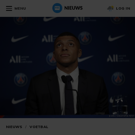
MENU
LOG IN
NIEUWS
/
VOETBAL