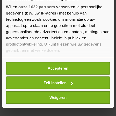
geweldig voor onze club en voor onze supporters
Wij en
onze 1022 partners
verwerken je persoonlijke
van over de hele wereld. Kylian blijft de komende
gegevens (bijv. uw IP-adres) met behulp van
drie jaar bij ons. Dat is het belangrijkste."
technologieën zoals cookies om informatie op uw
apparaat op te slaan en te gebruiken met als doel
gepersonaliseerde advertenties en content, metingen aan
PSG heeft ook wereldsterren als Lionel Messi en
advertenties en content, inzicht in publiek en
Neymar onder contract. De Nederlander
productontwikkeling. U kunt kiezen wie uw gegevens
Georginio Wijnaldum speelt eveneens bij de club.
gebruikt en met welke doelen.
Als u het toestaat, willen we ook graag:
Accepteren
Informatie verzamelen over uw geografische
locatie, die tot een paar meter nauwkeurig kan zijn
Uw apparaat identificeren door het actief te
Zelf instellen
scannen op specifieke eigenschappen (fingerprinting)
Lees meer over hoe uw persoonlijke gegevens worden
Weigeren
verwerkt en stel uw voorkeuren in het
detailgedeelte
in.
U kunt uw toestemming op elk moment wijzigen of
intrekken in de Cookieverklaring.