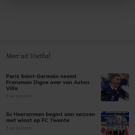
Met cookies werkt onze website beter en wordt jouw
bezoek makkelijker en persoonlijker. Op
onze cookiepagina kun je ons cookiebeleid bekijken en je
gemaakte keuze altijd wijzigen of intrekken.
Meer uit Voetbal
Paris Saint-Germain neemt
Fransman Digne over van Aston
Villa
8 uur geleden
Sc Heerenveen begint aan seizoen
met winst op FC Twente
8 uur geleden