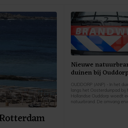
Nieuwe natuurbra
duinen bij Ouddor
OUDDORP (ANP) - In het dui
langs het Oosterduinpad bij 
Hollandse Ouddorp woedt e
natuurbrand. De omvang erv
niet duidelijk, meldt de veilig
 Rotterdam
Wel is voor het incident Grip
uitgeroepen. Dat betekent d
de urgente situatie er een