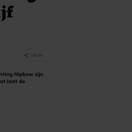
jf
share
DELEN
hting Nipkow zijn
Dat laat de