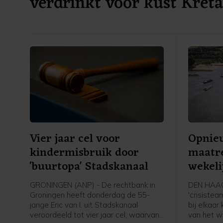
verdrinkt voor kust Kreta
Vier jaar cel voor
Opnieu
kindermisbruik door
maatr
'buurtopa' Stadskanaal
wekeli
'droog
GRONINGEN (ANP) - De rechtbank in
DEN HAAG 
Groningen heeft donderdag de 55-
'crisisteam
jarige Eric van I. uit Stadskanaal
bij elkaar
veroordeeld tot vier jaar cel, waarvan
van het w