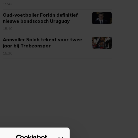
15:42
Oud-voetballer Forlán definitief
nieuwe bondscoach Uruguay
15:40
Aanvaller Salah tekent voor twee
jaar bij Trabzonspor
15:30