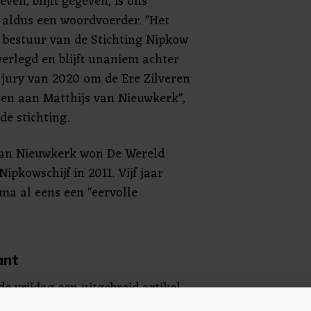
even, blijft gegeven, is ons
 aldus een woordvoerder. "Het
 bestuur van de Stichting Nipkow
verlegd en blijft unaniem achter
 jury van 2020 om de Ere Zilveren
nen aan Matthijs van Nieuwkerk",
de stichting.
 Van Nieuwkerk won De Wereld
ipkowschijf in 2011. Vijf jaar
a al eens een "eervolle
ant
e vrijdag een uitgebreid artikel
jdende" werkwijze van Van