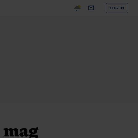
LOG IN
k mag