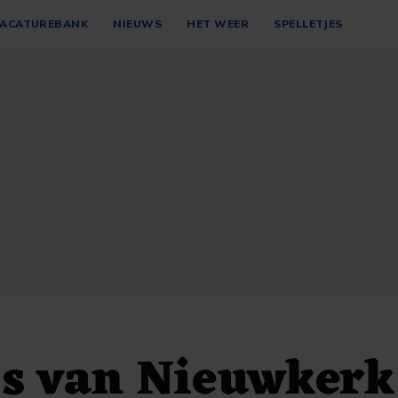
ACATUREBANK
NIEUWS
HET WEER
SPELLETJES
js van Nieuwker