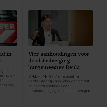
nd in
Vier aanhoudingen voor
p
doodsbedreiging
burgemeester Depla
ngebied
het Zuid-
BREDA (ANP) - Vier mannelijke
en
verdachten zijn aangehouden omdat
an is nog
ze op een spandoek een
heidsregio.
doodsbedreiging zouden hebben geuit
 1
aan de burgemeester van Breda, Paul
at door
Depla. De politie meldt hen op het
spoor te zijn gekomen door informatie