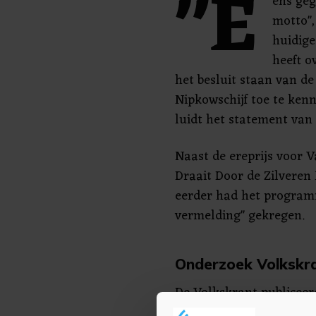
"E
ens geg
motto",
huidige
heeft o
het besluit staan van de
Nipkowschijf toe te ken
luidt het statement van 
Naast de ereprijs voor
Draait Door de Zilveren N
eerder had het programm
vermelding" gekregen.
Onderzoek Volkskr
De Volkskrant publiceerd
over de "grensoverschri