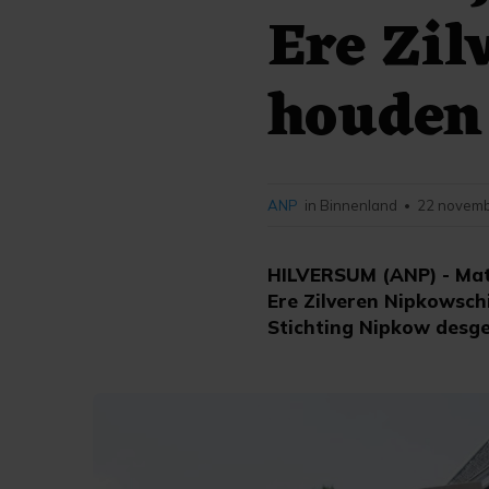
Ere Zil
houden
ANP
in Binnenland
22 novemb
•
HILVERSUM (ANP) - Matt
Ere Zilveren Nipkowschi
Stichting Nipkow desg