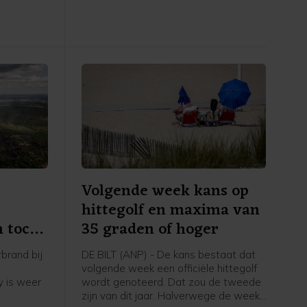
tie gaat
uit een telefoon van een supporter van
lende
NAC Breda te halen.
emt, zodat
pt.
Volgende week kans op
hittegolf en maxima van
 toch
35 graden of hoger
brand bij
DE BILT (ANP) - De kans bestaat dat
volgende week een officiële hittegolf
y is weer
wordt genoteerd. Dat zou de tweede
zijn van dit jaar. Halverwege de week