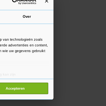
Over
p van technologieën zoals
erde advertenties en content,
en wie uw gegevens gebruikt
g kan zijn
erprinting)
t
detailgedeelte
in. U kunt uw
Accepteren
p onze cookiepagina kun je