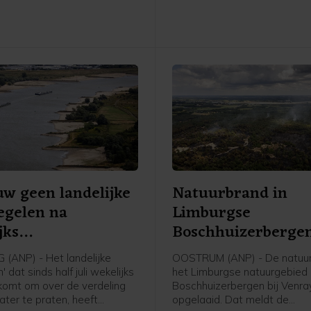
commandoteam naar de loca
dat de inzet van de verschil
hulpdiensten op elkaar afst
de hulpverlening goed verloo
w geen landelijke
Natuurbrand in
egelen na
Limburgse
jks
Boschhuizerbergen
teoverleg'
weer opgelaaid
(ANP) - Het landelijke
OOSTRUM (ANP) - De natuur
' dat sinds half juli wekelijks
het Limburgse natuurgebied
 komt om over de verdeling
Boschhuizerbergen bij Venra
ater te praten, heeft
opgelaaid. Dat meldt de