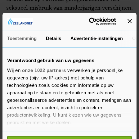
seksueel misbruik van minderjarigen verschijnen.
In een reactie kondigde de pornosite, die
gebruikers toestaat zelf filmpjes te uploaden, niet
langer video's te accepteren van afzenders van
Toestemming
Details
Advertentie-instellingen
Ov
wie de identiteit niet te achterhalen is.
Verantwoord gebruik van uw gegevens
Wij en
onze 1022 partners
verwerken je persoonlijke
gegevens (bijv. uw IP-adres) met behulp van
technologieën zoals cookies om informatie op uw
apparaat op te slaan en te gebruiken met als doel
gepersonaliseerde advertenties en content, metingen aan
advertenties en content, inzicht in publiek en
productontwikkeling. U kunt kiezen wie uw gegevens
gebruikt en met welke doelen.
Als u het toestaat, willen we ook graag: