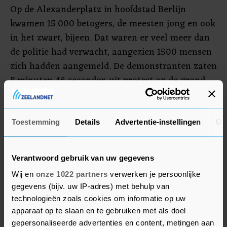
Op de Alexanderplatz in hoofdstad Berlijn
kwamen 15.000 betogers, de meesten jong en ook
in het zwart, bijeen. Dat waren er veel meer dan
de politie had verwacht, aangezien 1500 mensen
zich hadden aangemeld. De demonstranten zaten
8 minuten 46 seconden uit protest op de grond,
precies zo lang als de agent zijn knie in de nek
van George Floyd gedrukt hield tijdens diens
arrestatie. Hierdoor verloor de man uiteindelijk
Toestemming
Details
Advertentie-instellingen
Ov
het bewustzijn en overleed.
Verantwoord gebruik van uw gegevens
Frankfurt
Wij en
onze 1022 partners
verwerken je persoonlijke
gegevens (bijv. uw IP-adres) met behulp van
In Frankfurt waren zeker 8000 mensen op de
technologieën zoals cookies om informatie op uw
been. Binnen een uur stond de Römerplatz vol
apparaat op te slaan en te gebruiken met als doel
met demonstranten, waardoor een groot deel
gepersonaliseerde advertenties en content, metingen aan