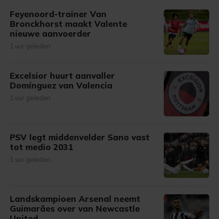
gemaakte keuze altijd wijzigen of intrekken.
Feyenoord-trainer Van
Bronckhorst maakt Valente
nieuwe aanvoerder
1 uur geleden
Excelsior huurt aanvaller
Domínguez van Valencia
1 uur geleden
PSV legt middenvelder Sano vast
tot medio 2031
1 uur geleden
Landskampioen Arsenal neemt
Guimarães over van Newcastle
United