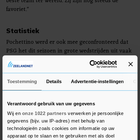
beste team ter wereld. Zij zijn nog steeds de
favoriet."
Statistiek
Pochettino werd er ook mee geconfronteerd dat
PSG het dit seizoen in grote wedstrijden uit vaak
beter doet dan thuis. Zo won de Franse topclub in
de achtste finales met 4-1 bij FC Barcelona. "Het
is een statistiek waar we aan het einde van het
Toestemming
Details
Advertentie-instellingen
Ov
seizoen eens naar moeten kijken, maar laten we
hopen dat we de zaken morgen al kunnen
veranderen", aldus Pochettino.
Verantwoord gebruik van uw gegevens
Wij en
onze 1022 partners
verwerken je persoonlijke
Bayern kan dinsdag opnieuw niet beschikken
gegevens (bijv. uw IP-adres) met behulp van
over de Poolse topscorer Robert Lewandowski.
technologieën zoals cookies om informatie op uw
apparaat op te slaan en te gebruiken met als doel