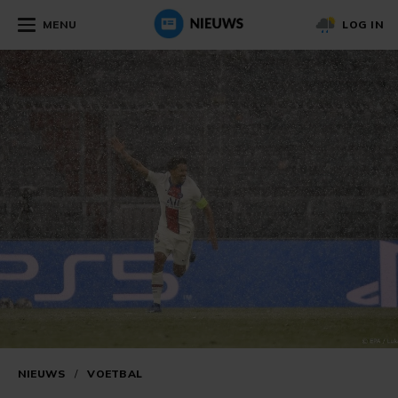
MENU
LOG IN
NIEUWS
/
VOETBAL