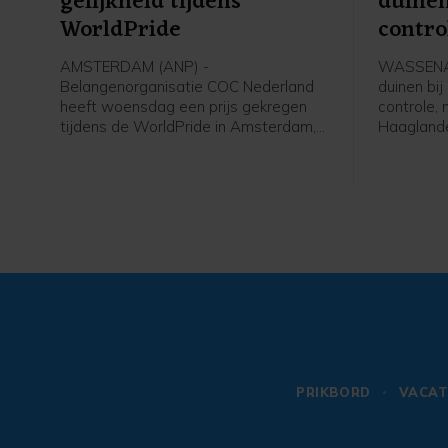
gelijkheid tijdens
duine
WorldPride
contro
AMSTERDAM (ANP) -
WASSENAA
Belangenorganisatie COC Nederland
duinen bi
heeft woensdag een prijs gekregen
controle,
tijdens de WorldPride in Amsterdam,
Haaglande
een internationaal evenement voor
de gaten
lhbtqia'ers. COC ontving een
bestrijden
International Pride Award, als
brandhaar
"voorvechter van gelijkheid" voor
oplaaien.
queer personen. De award wordt
toegekend door VN-organisatie UNDP
en lhbti-organisatie ILGA World.
PRIKBORD
VACAT