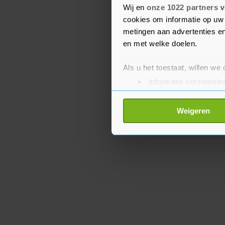
Wij en
onze 1022 partners
v
actiegroepen vinden dat
cookies om informatie op uw 
"terugfluiten".
metingen aan advertenties en
en met welke doelen.
Als u het toestaat, willen we
Informatie verzamelen
Uw apparaat identific
Lees meer over hoe uw perso
Weigeren
toestemming op elk moment wi
Met cookies werkt onze websi
ons cookiebeleid bekijken en 