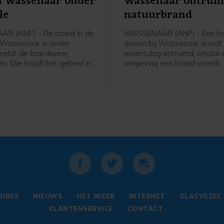
n Wassenaar onder
Wassenaar ontrui
le
natuurbrand
R (ANP) - De brand in de
WASSENAAR (ANP) - Een hot
j Wassenaar is onder
duinen bij Wassenaar wordt
 meldt de brandweer
woensdag ontruimd, omdat e
n. Die houdt het gebied in
omgeving een brand woedt.
 om opkomende hotspots te
evacuatie van Fletcher Hote
. Dat zijn kleine
gebeurt uit voorzorg, meldt 
djes die door de wind
Veiligheidsregio Haaglanden
bezoekers worden ergens a
opgevangen. Het is niet be
hoeveel mensen het gaat.
URES
NIEUWS
HET WEER
INTERNET
GLASVEZEL
KLANTENSERVICE
CONTACT