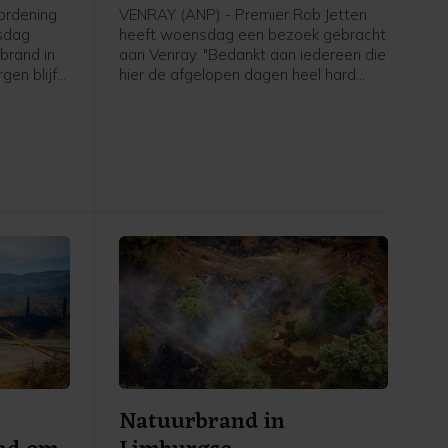
dank uit
ordening
VENRAY (ANP) - Premier Rob Jetten
sdag
heeft woensdag een bezoek gebracht
brand in
aan Venray. "Bedankt aan iedereen die
en blijft
hier de afgelopen dagen heel hard
ur van
heeft staan zwoegen en werken", zei
oerder van
hij.
nte
Natuurbrand in