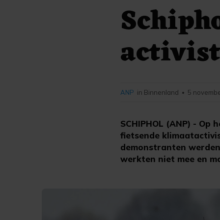
Schipho
activis
ANP
in Binnenland
5 novembe
•
SCHIPHOL (ANP) - Op he
fietsende klimaatactiv
demonstranten werden 
werkten niet mee en m