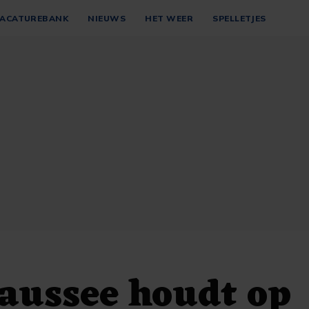
ACATUREBANK
NIEUWS
HET WEER
SPELLETJES
aussee houdt op