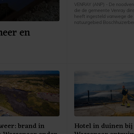
VENRAY (ANP) - De noodver
die de gemeente Venray din
heeft ingesteld vanwege de 
natuurgebied Boschhuizerberg
meer en
tot zeker donderdag 10.00 u
kracht. Dat laat een woordv
de Noord-Limburgse gemee
weten.
eer: brand in
Hotel in duinen bij