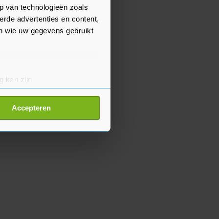
p van technologieën zoals
erde advertenties en content,
en wie uw gegevens gebruikt
g kan zijn
erprinting)
t
detailgedeelte
in. U kunt uw
Accepteren
p onze cookiepagina kun je