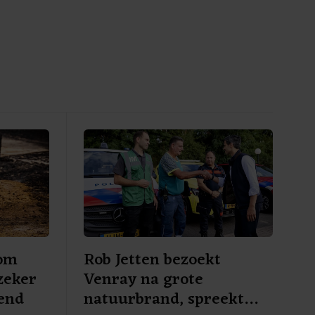
 om
Rob Jetten bezoekt
zeker
Venray na grote
end
natuurbrand, spreekt