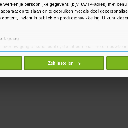
erwerken je persoonlijke gegevens (bijv. uw IP-adres) met behul
 de burgemeester de politie moet
apparaat op te slaan en te gebruiken met als doel gepersonalise
 content, inzicht in publiek en productontwikkeling. U kunt kiez
 ook graag:
 over uw geografische locatie, die tot een paar meter nauwkeuri
eren door het actief te scannen op specifieke eigenschappen (fing
onlijke gegevens worden verwerkt en stel uw voorkeuren in he
Zelf instellen
jzigen of intrekken in de Cookieverklaring.
te beter en wordt jouw bezoek makkelijker en persoonlijker. O
je gemaakte keuze altijd wijzigen of intrekken.