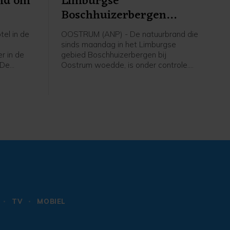
md om
Limburgse
Boschhuizerbergen
onder controle
el in de
OOSTRUM (ANP) - De natuurbrand die
sinds maandag in het Limburgse
r in de
gebied Boschhuizerbergen bij
 De
Oostrum woedde, is onder controle.
l Duinoord
Dat meldt de veiligheidsregio
de
woensdagmiddag. Het vuur is nog niet
. De
volledig uit. De brandweer blijft dan
nders
ook nog in het gebied, zodat
kend om
eventuele oplaaiingen snel ontdekt en
gestopt kunnen worden, aldus de
veiligheidsregio.
TV
MOBIEL