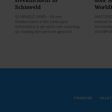
steekincident in
door 
Schinveld
World
SCHINVELD (ANP) - Bij een
AMSTERDA
steekincident in het Limburgse
mensen h
Schinveld is in de nacht van zaterdag
Amsterda
op zondag een persoon gewond
WorldPrid
geraakt. Het slachtoffer is voor
WorldPrid
behandeling naar een ziekenhuis
optocht b
gebracht.
Luther Ki
door Ams
Museumple
PRIKBORD
VACAT