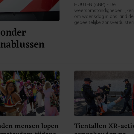
zien
HOUTEN (ANP) - De
weersomstandigheden lijken
om woensdag in ons land de
gedeeltelijke zonsverduister
 onder
kunnen zien. Weeronline ver
zoals het er nu naar uitziet, 
 nablussen
grootschalige, lage bewolkin
zicht belemmert. Om het ver
goed te kunnen aanschouwen
helder weer nodig.
nden mensen lopen
Tientallen XR-acti