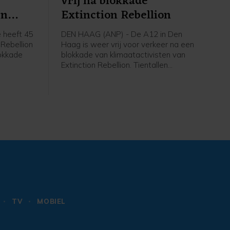
vrij na blokkade
en
Extinction Rebellion
 heeft 45
DEN HAAG (ANP) - De A12 in Den
 Rebellion
Haag is weer vrij voor verkeer na een
okkade
blokkade van klimaatactivisten van
Extinction Rebellion. Tientallen
t nog vast
betogers gingen rond het middaguur
gent,
de snelweg op, waardoor de rijbaan
 zijn weer
de stad uit niet meer toegankelijk was.
an de rand
Op last van de burgemeester heeft de
politie de actievoerders er rond 14.00
uur vanaf gehaald. Inmiddels is de weg
weer open, zegt een
politiewoordvoerder.
TV
MOBIEL