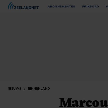
ABONNEMENTEN
PRIKBORD
V
NIEUWS
/
BINNENLAND
Marcouc