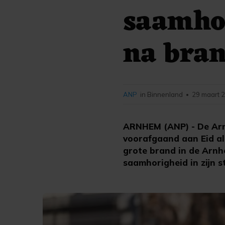
saamho
na bra
ANP
in Binnenland
29 maart 2
•
ARNHEM (ANP) - De Arn
voorafgaand aan Eid al
grote brand in de Arnhe
saamhorigheid in zijn s