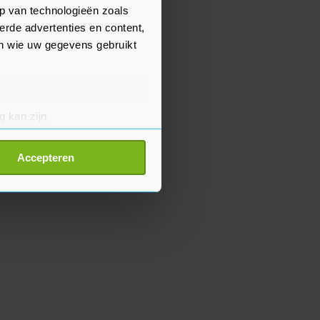
p van technologieën zoals
erde advertenties en content,
en wie uw gegevens gebruikt
g kan zijn
erprinting)
t
detailgedeelte
in. U kunt uw
Accepteren
p onze cookiepagina kun je