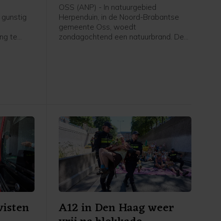
OSS (ANP) - In natuurgebied
 gunstig
Herpenduin, in de Noord-Brabantse
gemeente Oss, woedt
ing te
zondagochtend een natuurbrand. De
wacht,
brandweer is met veel voertuigen,
geen
onder meer waterwagens, aanwezig.
g die het
Volgens een woordvoerster van de
schijnsel
veiligheidsregio gaat het om een
, is
gebied van 100 bij 150 meter.
visten
A12 in Den Haag weer