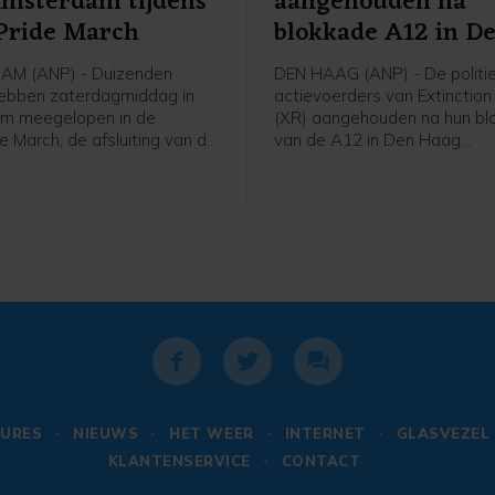
Amsterdam tijdens
aangehouden na
Pride March
blokkade A12 in D
Haag
M (ANP) - Duizenden
DEN HAAG (ANP) - De politie
ebben zaterdagmiddag in
actievoerders van Extinction
m meegelopen in de
(XR) aangehouden na hun bl
e March, de afsluiting van de
van de A12 in Den Haag
e. Om 16.30 uur begon de
zaterdagmiddag. Een man zi
ij het Amsterdamse Martin
voor mishandeling van een a
ngpark en ging daarna dwars
meldt de politie. De anderen
terdam naar het
vrijgelaten op een locatie a
in.
van de stad.
URES
NIEUWS
HET WEER
INTERNET
GLASVEZEL
KLANTENSERVICE
CONTACT