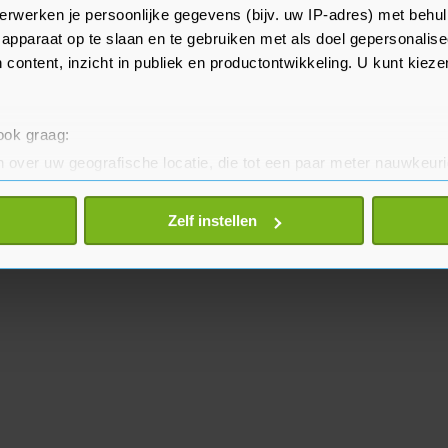
erwerken je persoonlijke gegevens (bijv. uw IP-adres) met behul
roederschap vieren en
apparaat op te slaan en te gebruiken met als doel gepersonalise
en voeren."
 content, inzicht in publiek en productontwikkeling. U kunt kiez
 ook graag:
 over uw geografische locatie, die tot een paar meter nauwkeuri
eren door het actief te scannen op specifieke eigenschappen (fing
onlijke gegevens worden verwerkt en stel uw voorkeuren in he
Zelf instellen
jzigen of intrekken in de Cookieverklaring.
te beter en wordt jouw bezoek makkelijker en persoonlijker. O
je gemaakte keuze altijd wijzigen of intrekken.