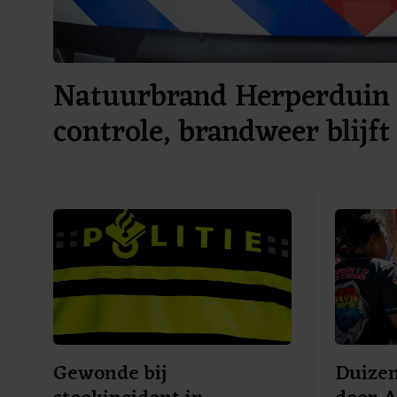
Natuurbrand Herperduin
controle, brandweer blijft
Gewonde bij
Duize