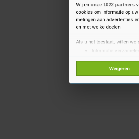
Wij en
onze 1022 partners
v
het brood breken, ons b
cookies om informatie op uw 
betekenisvolle gesprekk
metingen aan advertenties en
en met welke doelen.
Als u het toestaat, willen we
Informatie verzamelen
Uw apparaat identific
Lees meer over hoe uw perso
Weigeren
toestemming op elk moment wi
Met cookies werkt onze websi
ons cookiebeleid bekijken en 