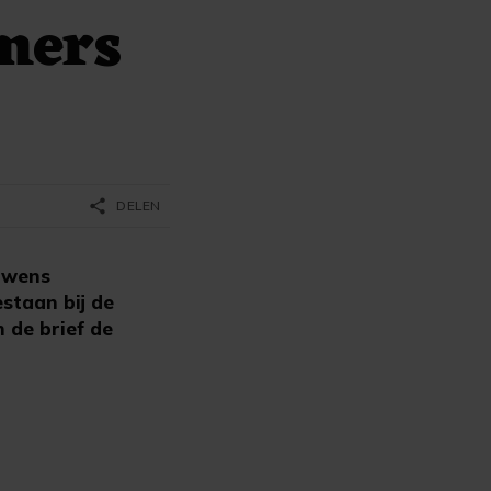
mers
share
DELEN
 wens
staan bij de
 de brief de