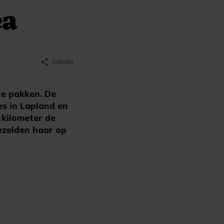
ea
share
DELEN
te pakken. De
es in Lapland en
 kilometer de
ezelden haar op