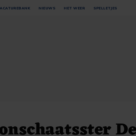
ACATUREBANK
NIEUWS
HET WEER
SPELLETJES
onschaatsster D