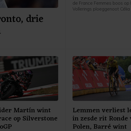
de France Femmes boos op
Vollerings ploeggenoot Célia
onto, drie
is te zien op beelden van Wiel
Niewiadoma verloor de gele 
n
Vollering door een aanval in d
Volgens de Poolse renster we
gehinderd door Gery op het
dat Vollering aanging.
der Martín wint
Lemmen verliest l
race op Silverstone
in zesde rit Ronde
toGP
Polen, Barré wint