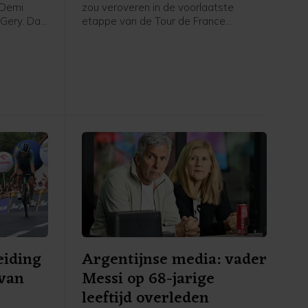
 Demi
zou veroveren in de voorlaatste
 Gery. Dat
etappe van de Tour de France
erflits.
Femmes. Dat zei de Nederlandse
trui aan
kopvrouw van FDJ United-Suez na
e finale.
afloop van de etappe in het
rd zij
flashinterview. Vollering kwam na een
 moment
aanval in de finale alleen aan op de
Promenade des Anglais in Nice en
heeft met nog één rit te gaan 8
seconden voorsprong op de Poolse
Kasia Niewiadoma.
eiding
Argentijnse media: vader
 van
Messi op 68-jarige
leeftijd overleden