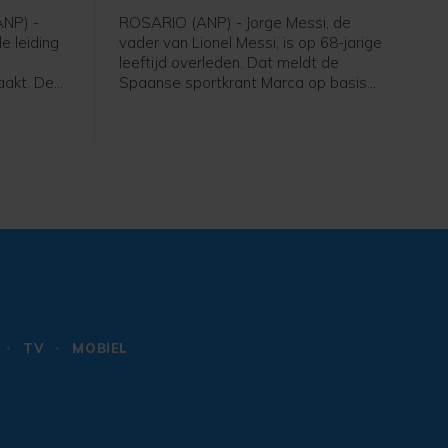
NP) -
ROSARIO (ANP) - Jorge Messi, de
e leiding
vader van Lionel Messi, is op 68-jarige
leeftijd overleden. Dat meldt de
aakt. De
Spaanse sportkrant Marca op basis
se a Bike
van Argentijnse media. Hij stierf
 Louis
volgens de berichten vrijdagavond
er 126
rond 22.00 uur (lokale tijd) in een
rofzege
ziekenhuis in het Argentijnse Rosario.
Scaroni
De familie Messi maakte tijdens het
 en is de
WK van deze zomer bekend dat Jorge
ent. Marco
kampte met een onbekende ziekte.
d werd
TV
MOBIEL