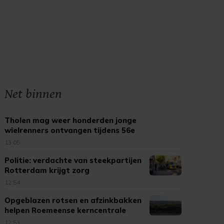
Net binnen
Tholen mag weer honderden jonge
wielrenners ontvangen tijdens 56e
Kleine Tour
13:05
Politie: verdachte van steekpartijen
Rotterdam krijgt zorg
12:54
Opgeblazen rotsen en afzinkbakken
helpen Roemeense kerncentrale
12:53