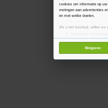
laatste wedstrijd.
cookies om informatie op uw 
metingen aan advertenties en
en met welke doelen.
Als u het toestaat, willen we
Informatie verzamelen
Uw apparaat identific
Lees meer over hoe uw perso
Weigeren
toestemming op elk moment wi
Met cookies werkt onze websi
ons cookiebeleid bekijken en 