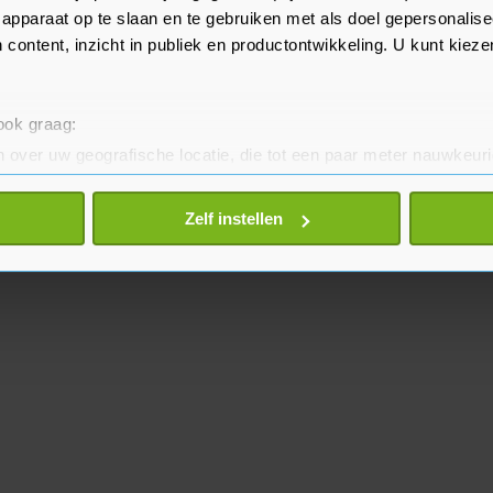
apparaat op te slaan en te gebruiken met als doel gepersonalise
 content, inzicht in publiek en productontwikkeling. U kunt kiez
 ook graag:
 over uw geografische locatie, die tot een paar meter nauwkeuri
eren door het actief te scannen op specifieke eigenschappen (fing
onlijke gegevens worden verwerkt en stel uw voorkeuren in he
Zelf instellen
jzigen of intrekken in de Cookieverklaring.
te beter en wordt jouw bezoek makkelijker en persoonlijker. O
je gemaakte keuze altijd wijzigen of intrekken.