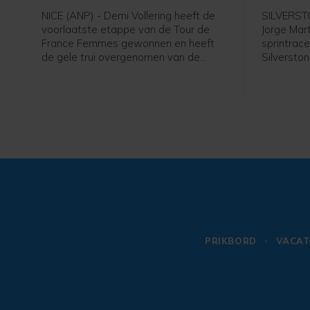
NICE (ANP) - Demi Vollering heeft de
SILVERSTO
voorlaatste etappe van de Tour de
Jorge Mar
France Femmes gewonnen en heeft
sprintrace
de gele trui overgenomen van de
Silverston
Poolse Kasia Niewiadoma. De
gewonnen.
Nederlandse renster van FDJ United-
MotoGP ble
Suez plaatste in de slotfase van de
Japanner A
overwegend vlakke etappe naar Nice
Marco Bez
een aanval waarmee ze Niewiadoma
achter zich wist te laten. Op 17
seconden van Vollering werd Elisa
Longo Borghini tweede, voor
Niewiadoma.
PRIKBORD
VACAT