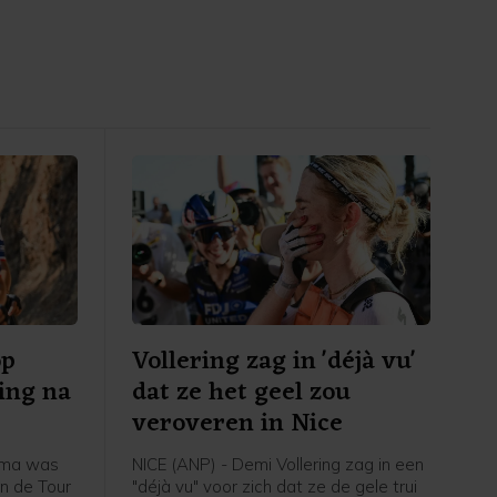
op
Vollering zag in 'déjà vu'
ing na
dat ze het geel zou
veroveren in Nice
oma was
NICE (ANP) - Demi Vollering zag in een
n de Tour
"déjà vu" voor zich dat ze de gele trui