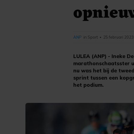
opnieuw
ANP
in Sport
25 februari 2023
•
LULEA (ANP) - Ineke De
marathonschaatsster ui
nu was het bij de twee
sprint tussen een kopg
het podium.