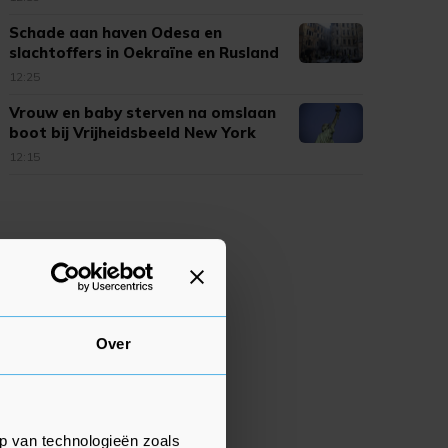
Schade aan haven Odesa en
slachtoffers in Oekraïne en Rusland
12:25
Vrouw en baby sterven na omslaan
boot bij Vrijheidsbeeld New York
12:15
Over
p van technologieën zoals