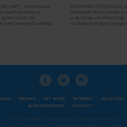
NE (ANP) - Motorcoureur
BUKOWINA TATRZAŃSKA (A
tín heeft zaterdag de
Wielrenner Bart Lemmen is d
 op het circuit van
in de Ronde van Polen in de
e in het Verenigd Koninkrijk
voorlaatste etappe kwijtger
 De Spaanse leider in de
Nederlander van Visma - Lea
ef op zijn Aprilia de
zag zijn Franse ploeggenoot
i Ogura voor. De Italiaan
Barré in de zesde etappe ov
zecchi werd derde.
kilometer naar zijn eerste p
rijden. De Italiaan Christian 
(Astana) finishte als tweede
nieuwe leider in het klassem
Brenner (Tudor) uit Duitslan
derde.
URES
NIEUWS
HET WEER
INTERNET
GLASVEZEL
KLANTENSERVICE
CONTACT
© 2026
ZeelandNet
. Onderdeel van
DELTA Fiber Nederland B.V.
Privacy
Voorwaarden
Toegankelijksheidverklaring
Cookies