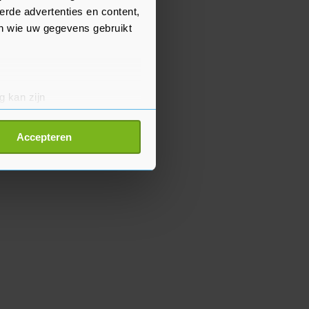
erde advertenties en content,
en wie uw gegevens gebruikt
g kan zijn
erprinting)
t
detailgedeelte
in. U kunt uw
Accepteren
p onze cookiepagina kun je