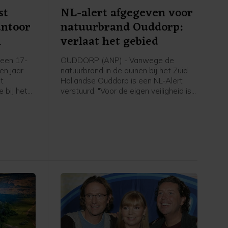
st
NL-alert afgegeven voor
antoor
natuurbrand Ouddorp:
m
verlaat het gebied
een 17-
OUDDORP (ANP) - Vanwege de
een jaar
natuurbrand in de duinen bij het Zuid-
et
Hollandse Ouddorp is een NL-Alert
 bij het
verstuurd. "Voor de eigen veiligheid is
aan de
het belangrijk om het gebied te
plosie
verlaten en uit de rook te blijven",
6 maart.
meldt de veiligheidsregio.