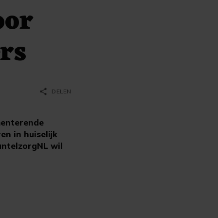
oor
rs
share
DELEN
menterende
n in huiselijk
antelzorgNL wil