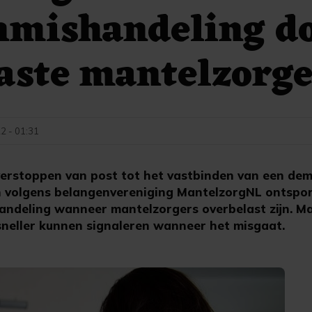
nmishandeling d
aste mantelzorge
22 - 01:31
verstoppen van post tot het vastbinden van een de
 volgens belangenvereniging MantelzorgNL ontspore
ndeling wanneer mantelzorgers overbelast zijn. M
sneller kunnen signaleren wanneer het misgaat.