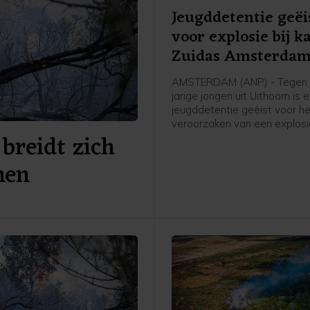
Jeugddetentie geëi
voor explosie bij k
Zuidas Amsterda
AMSTERDAM (ANP) - Tegen 
jarige jongen uit Uithoorn is 
jeugddetentie geëist voor h
veroorzaken van een explosie
breidt zich
Atrium, een kantoorgebouw 
Zuidas in Amsterdam. De ex
nen
was in de nacht van 15 op 1