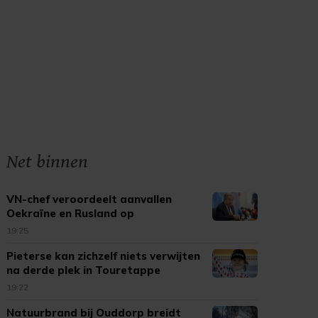
Net binnen
VN-chef veroordeelt aanvallen
Oekraïne en Rusland op
burgerdoelen
19:25
Pieterse kan zichzelf niets verwijten
na derde plek in Touretappe
19:22
Natuurbrand bij Ouddorp breidt