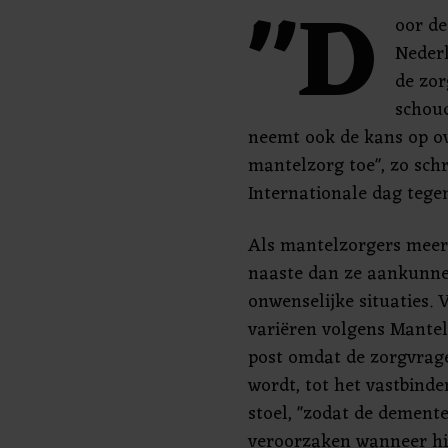
"D
oor de
Nederl
de zor
schoud
neemt ook de kans op o
mantelzorg toe", zo schr
Internationale dag teg
Als mantelzorgers meer
naaste dan ze aankunne
onwenselijke situaties. 
variëren volgens Mante
post omdat de zorgvrage
wordt, tot het vastbind
stoel, "zodat de demen
veroorzaken wanneer hij a