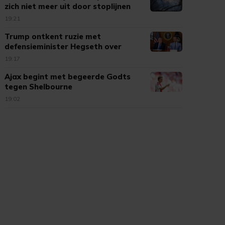
zich niet meer uit door stoplijnen
19:21
Trump ontkent ruzie met
defensieminister Hegseth over
munitie
19:17
Ajax begint met begeerde Godts
tegen Shelbourne
19:02