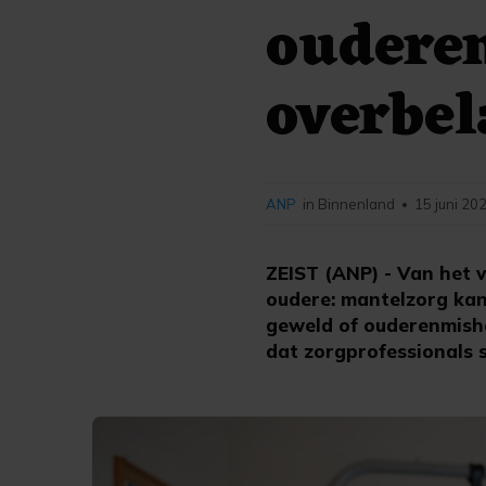
oudere
overbel
ANP
in Binnenland
15 juni 20
•
ZEIST (ANP) - Van het 
oudere: mantelzorg kan
geweld of ouderenmisha
dat zorgprofessionals 