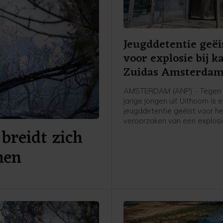
Jeugddetentie geëi
voor explosie bij k
Zuidas Amsterda
AMSTERDAM (ANP) - Tegen 
jarige jongen uit Uithoorn is 
jeugddetentie geëist voor h
veroorzaken van een explosie
breidt zich
Atrium, een kantoorgebouw 
Zuidas in Amsterdam. De ex
nen
was in de nacht van 15 op 1