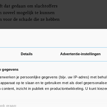
eft dat gedaan om slachtoffers
en zoveel mogelijk te kunnen
 voor de schade die ze hebben
e mannen herkend op
e week worden ze voorgeleid aan
Details
Advertentie-instellingen
w gegevens
erwerken je persoonlijke gegevens (bijv. uw IP-adres) met behul
apparaat op te slaan en te gebruiken met als doel gepersonalise
 content, inzicht in publiek en productontwikkeling. U kunt kiez
 ook graag: