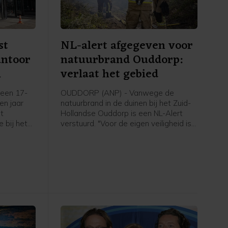
st
NL-alert afgegeven voor
antoor
natuurbrand Ouddorp:
m
verlaat het gebied
een 17-
OUDDORP (ANP) - Vanwege de
een jaar
natuurbrand in de duinen bij het Zuid-
et
Hollandse Ouddorp is een NL-Alert
 bij het
verstuurd. "Voor de eigen veiligheid is
aan de
het belangrijk om het gebied te
plosie
verlaten en uit de rook te blijven",
6 maart.
meldt de veiligheidsregio.