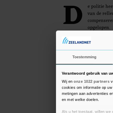
D
e politie he
van de rell
compenseren
opgelopen.
De politie heeft de twe
videobeelden. Later dez
de rechter-commissaris.
Toestemming
Verantwoord gebruik van u
Wij en
onze 1022 partners
v
cookies om informatie op uw 
metingen aan advertenties en
en met welke doelen.
Als u het toestaat, willen we