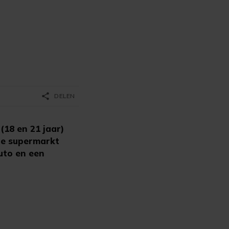
share
DELEN
18 en 21 jaar)
de supermarkt
uto en een