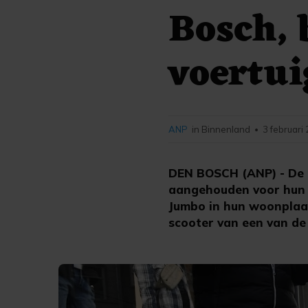
Bosch, 
voertui
ANP
in Binnenland
3 februari
•
DEN BOSCH (ANP) - De p
aangehouden voor hun r
Jumbo in hun woonplaat
scooter van een van d