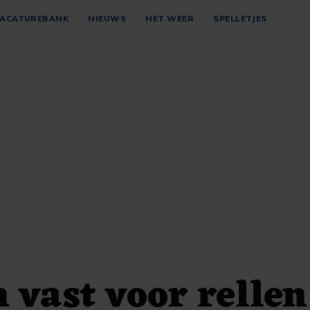
ACATUREBANK
NIEUWS
HET WEER
SPELLETJES
vast voor relle