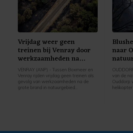
Vrijdag weer geen
Blushe
treinen bij Venray door
naar 
werkzaamheden na
natuu
brand
bestri
VENRAY (ANP) - Tussen Boxmeer en
OUDDORP (
Venray rijden vrijdag geen treinen als
van de nat
gevolg van werkzaamheden na de
Ouddorp 
grote brand in natuurgebied
helikopte
Boschhuizerbergen ten oosten van
de veiligh
Venray. Arriva zet bussen in, meldt de
aangevra
vervoerder.
het bestri
grond bemo
verwachtin
ter plaats
twee blus