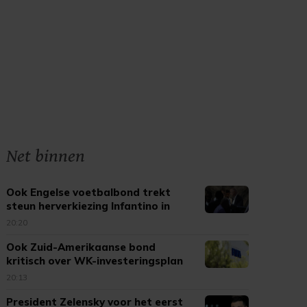
Net binnen
Ook Engelse voetbalbond trekt
steun herverkiezing Infantino in
20:20
Ook Zuid-Amerikaanse bond
kritisch over WK-investeringsplan
FIFA
20:13
President Zelensky voor het eerst