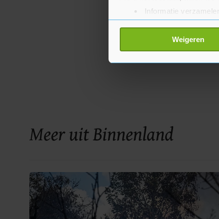
Informatie verzamelen
Uw apparaat identific
Lees meer over hoe uw perso
Weigeren
toestemming op elk moment wi
Met cookies werkt onze websi
ons cookiebeleid bekijken en 
Meer uit Binnenland