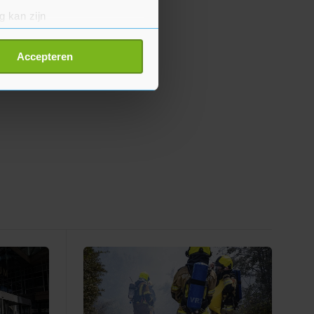
g kan zijn
erprinting)
t
detailgedeelte
in. U kunt uw
Accepteren
p onze cookiepagina kun je