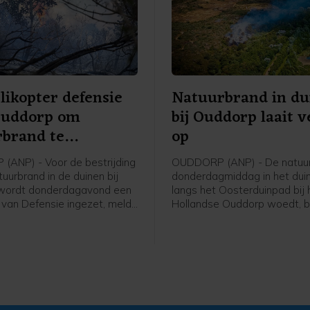
likopter defensie
Natuurbrand in du
Ouddorp om
bij Ouddorp laait 
rbrand te
op
jden
ANP) - Voor de bestrijding
OUDDORP (ANP) - De natuur
uurbrand in de duinen bij
donderdagmiddag in het dui
wordt donderdagavond een
langs het Oosterduinpad bij 
r van Defensie ingezet, meldt
Hollandse Ouddorp woedt, br
eidsregio. De bijstand is
uit. Voor het incident is opg
agd omdat de harde wind
van Grip 1 naar Grip 2. Dat 
jden van het vuur vanaf de
onder meer dat een Regiona
eilijkt. Vanaf naar
Operationeel Team de coörd
g 19.30 uur is de helikopter
de brandbestrijding en
e. Mogelijk gaat het om
informatievoorziening op zic
helikopters. De
De brandweer krijgt ook hulp