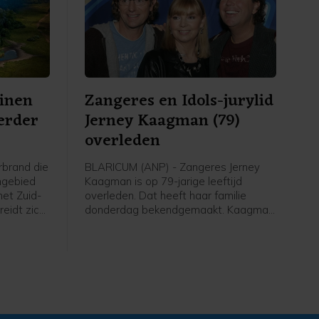
inen
Zangeres en Idols-jurylid
verder
Jerney Kaagman (79)
overleden
brand die
BLARICUM (ANP) - Zangeres Jerney
ngebied
Kaagman is op 79-jarige leeftijd
het Zuid-
overleden. Dat heeft haar familie
eidt zich
donderdag bekendgemaakt. Kaagman
eschaald
overleed op 31 juli na een lang
betekent
ziekbed. Van de zangeres was al
al
bekend dat ze jarenlang leed aan de
inatie van
ziekte van Parkinson.
h neemt.
 van