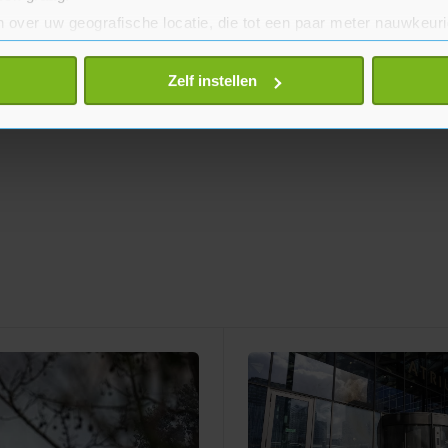
 over uw geografische locatie, die tot een paar meter nauwkeuri
eren door het actief te scannen op specifieke eigenschappen (fing
onlijke gegevens worden verwerkt en stel uw voorkeuren in he
Zelf instellen
jzigen of intrekken in de Cookieverklaring.
te beter en wordt jouw bezoek makkelijker en persoonlijker. O
je gemaakte keuze altijd wijzigen of intrekken.