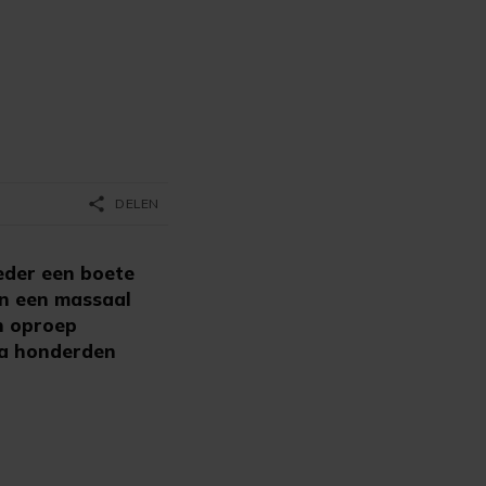
share
DELEN
eder een boete
an een massaal
n oproep
na honderden