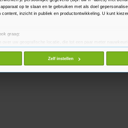
apparaat op te slaan en te gebruiken met als doel gepersonalise
 content, inzicht in publiek en productontwikkeling. U kunt kiez
 ook graag:
 over uw geografische locatie, die tot een paar meter nauwkeuri
eren door het actief te scannen op specifieke eigenschappen (fing
onlijke gegevens worden verwerkt en stel uw voorkeuren in he
Zelf instellen
jzigen of intrekken in de Cookieverklaring.
te beter en wordt jouw bezoek makkelijker en persoonlijker. O
je gemaakte keuze altijd wijzigen of intrekken.