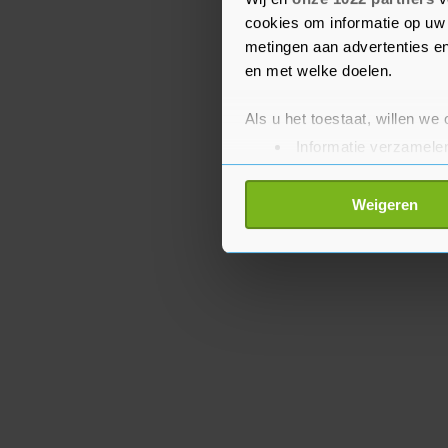
hoofd.
cookies om informatie op uw 
metingen aan advertenties en
en met welke doelen.
Als u het toestaat, willen we
Informatie verzamelen
Uw apparaat identific
Lees meer over hoe uw perso
Weigeren
toestemming op elk moment wi
Met cookies werkt onze websi
ons cookiebeleid bekijken en 