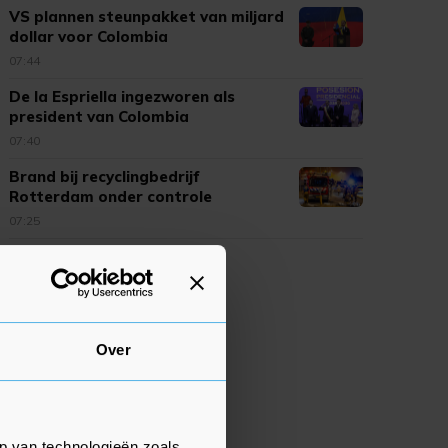
VS plannen steunpakket van miljard
dollar voor Colombia
07:44
De la Espriella ingezworen als
president van Colombia
07:40
Brand bij recyclingbedrijf
Rotterdam onder controle
07:25
Over
p van technologieën zoals