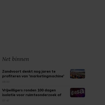
Net binnen
Zandvoort denkt nog jaren te
profiteren van 'marketingmachine'
F1
08:00
Vrijwilligers ronden 100 dagen
isolatie voor ruimteonderzoek af
07:47