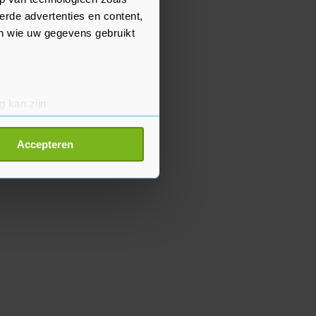
erde advertenties en content,
en wie uw gegevens gebruikt
g kan zijn
erprinting)
t
detailgedeelte
in. U kunt uw
Accepteren
p onze cookiepagina kun je