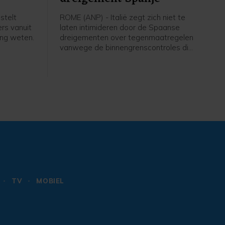
stelt
ROME (ANP) - Italië zegt zich niet te
ers vanuit
laten intimideren door de Spaanse
ing weten.
dreigementen over tegenmaatregelen
vanwege de binnengrenscontroles die
der
Italië eerder instelde voor reizigers uit
anje
Spanje. Rome kwam daarmee nadat
en vorige
afgelopen week tienduizenden
uta bij
migranten de Spaanse exclave Ceuta
 De
in Noord-Afrika hadden weten te
g in en
bereiken vanuit Marokko. Tientallen
kracht,
mensen kwamen daarbij om.
e van
rklaring.
TV
MOBIEL