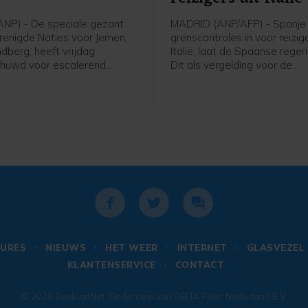
NP) - De speciale gezant
MADRID (ANP/AFP) - Spanje 
renigde Naties voor Jemen,
grenscontroles in voor reizig
dberg, heeft vrijdag
Italië, laat de Spaanse reger
huwd voor escalerend
Dit als vergelding voor de
 Jemen. "Jemen loopt
grenscontroles die Italië eer
en groter risico op een
instelde voor reizigers uit Sp
 grootschalig conflict dan op
nadat tienduizenden migrant
nt sinds het door de VN
week de Spaanse exclave Ce
e staakt-het-vuren van april
Marokko wisten te bereiken.
reef hij op X.
grenscontroles gaan zaterda
blijven tot 7 september van 
meldt het Spaanse ministeri
Binnenlandse Zaken in een ve
URES
NIEUWS
HET WEER
INTERNET
GLASVEZEL
KLANTENSERVICE
CONTACT
© 2026
ZeelandNet
. Onderdeel van
DELTA Fiber Nederland B.V.