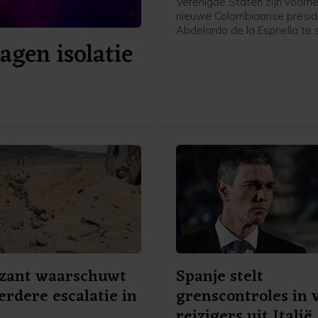
Verenigde Staten zijn voor
nieuwe Colombiaanse presid
Abdelardo de la Espriella te
agen isolatie
met 1 miljard dollar (865 milj
Het geld is bedoeld voor
veiligheidsmaatregelen, aldu
ministerie van Buitenlandse 
een verklaring.
zant waarschuwt
Spanje stelt
erdere escalatie in
grenscontroles in 
reizigers uit Italië