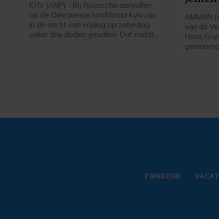
KYIV (ANP) - Bij Russische aanvallen
op de Oekraïense hoofdstad Kyiv zijn
AMMAN (A
in de nacht van vrijdag op zaterdag
van de Ve
zeker drie doden gevallen. Dat meldt
Hans Grun
de militaire gouverneur van de stad,
gewaarsc
Tymoer Tkatsjenko. Onder de drie
geweld in
doden in voorstad Brovary zou een
vandaag e
kind zijn. Drie mensen raakten gewond.
hernieuwd
enig mome
bemiddeld
2022", sch
PRIKBORD
VACAT