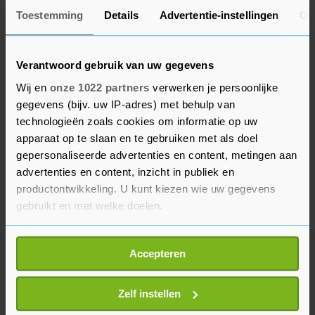
Toestemming
Details
Advertentie-instellingen
Ov
Verantwoord gebruik van uw gegevens
Wij en
onze 1022 partners
verwerken je persoonlijke
gegevens (bijv. uw IP-adres) met behulp van
technologieën zoals cookies om informatie op uw
apparaat op te slaan en te gebruiken met als doel
gepersonaliseerde advertenties en content, metingen aan
advertenties en content, inzicht in publiek en
productontwikkeling. U kunt kiezen wie uw gegevens
gebruikt en met welke doelen.
Als u het toestaat, willen we ook graag:
Accepteren
Informatie verzamelen over uw geografische
Meer uit Voetbal
locatie, die tot een paar meter nauwkeurig kan zijn
Uw apparaat identificeren door het actief te
Zelf instellen
scannen op specifieke eigenschappen (fingerprinting)
FIFA veroordeelt pogingen