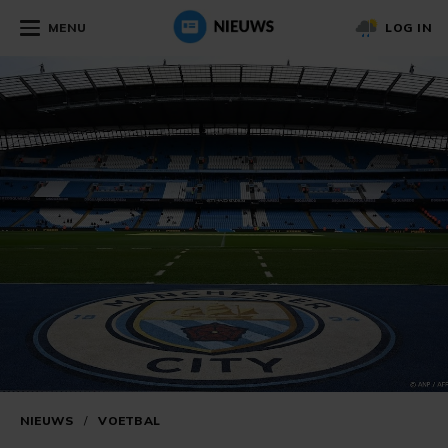
MENU
LOG IN
NIEUWS
/
VOETBAL