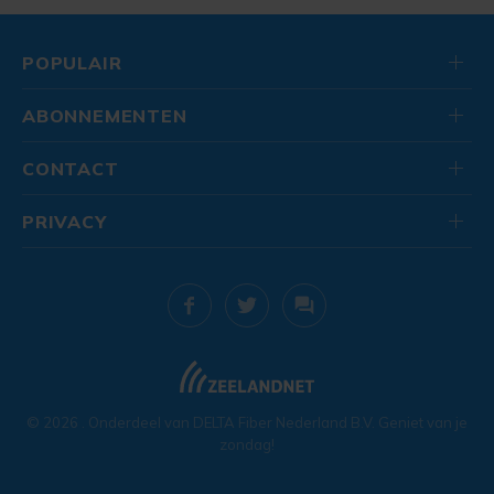
POPULAIR
ABONNEMENTEN
CONTACT
PRIVACY
© 2026
. Onderdeel van
DELTA Fiber Nederland B.V.
Geniet van je
zondag!