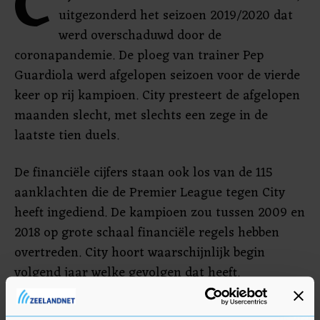
C
uitgezonderd het seizoen 2019/2020 dat
werd overschaduwd door de
coronapandemie. De ploeg van trainer Pep
Guardiola werd afgelopen seizoen voor de vierde
keer op rij kampioen. City presteert de afgelopen
maanden slecht, met slechts een zege in de
laatste tien duels.
De financiële cijfers staan ook los van de 115
aanklachten die de Premier League tegen City
heeft ingediend. De kampioen zou tussen 2009 en
2018 op grote schaal financiële regels hebben
overtreden. City hoort waarschijnlijk begin
volgend jaar welke gevolgen dat heeft.