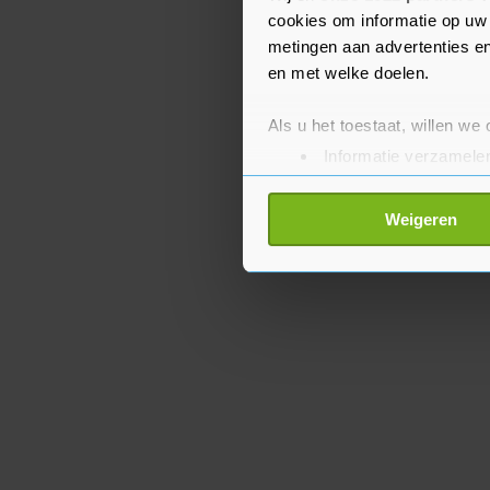
laten.
cookies om informatie op uw 
metingen aan advertenties en
en met welke doelen.
Als u het toestaat, willen we
Informatie verzamelen
Uw apparaat identific
Lees meer over hoe uw perso
Weigeren
toestemming op elk moment wi
Met cookies werkt onze websi
ons cookiebeleid bekijken en 