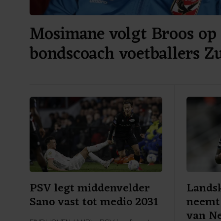
Mosimane volgt Broos op 
bondscoach voetballers Z
PSV legt middenvelder
Lands
Sano vast tot medio 2031
neemt
van Ne