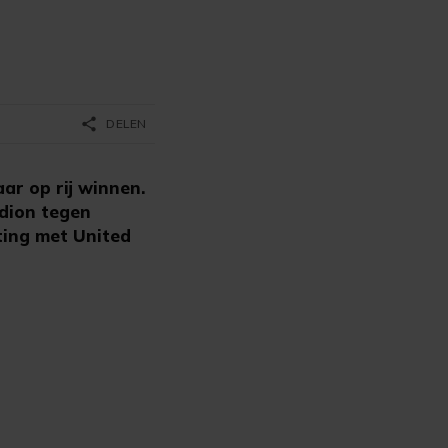
share
DELEN
r op rij winnen.
dion tegen
ting met United