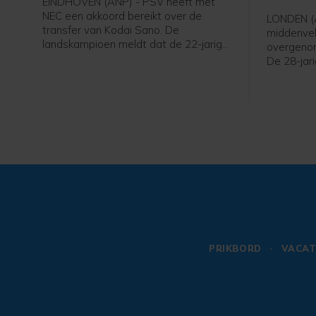
EINDHOVEN (ANP) - PSV heeft met
NEC een akkoord bereikt over de
LONDEN (A
transfer van Kodai Sano. De
middenvel
landskampioen meldt dat de 22-jarige
overgeno
middenvelder een contract tot medio
De 28-jari
2031 tekent.
was bij N
voor vier
nog een s
PRIKBORD
VACAT