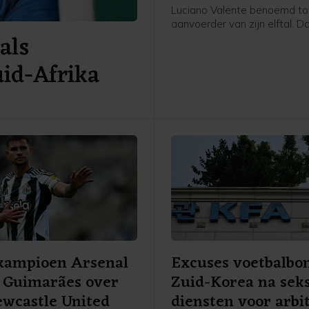
Luciano Valente benoemd to
aanvoerder van zijn elftal. D
als
Feyenoord via social media
bekendgemaakt.
uid-Afrika
kampioen Arsenal
Excuses voetbalbo
 Guimarães over
Zuid-Korea na sek
wcastle United
diensten voor arbi