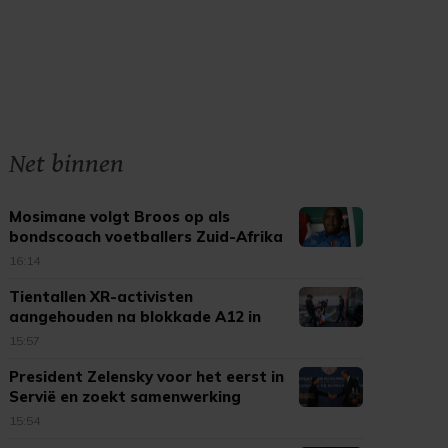
Net binnen
Mosimane volgt Broos op als
bondscoach voetballers Zuid-Afrika
16:14
Tientallen XR-activisten
aangehouden na blokkade A12 in
Den Haag
15:57
President Zelensky voor het eerst in
Servië en zoekt samenwerking
15:54