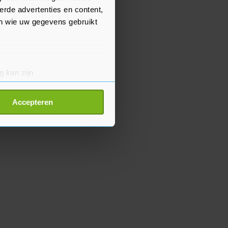
erde advertenties en content,
en wie uw gegevens gebruikt
g kan zijn
erprinting)
t
detailgedeelte
in. U kunt uw
Accepteren
p onze cookiepagina kun je