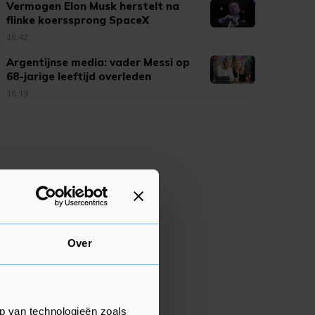
Vermogen Elon Musk herstelt na
flinke koerssprong SpaceX
15:42
Argentijnse media: vader Messi op
68-jarige leeftijd overleden
15:19
Over
p van technologieën zoals