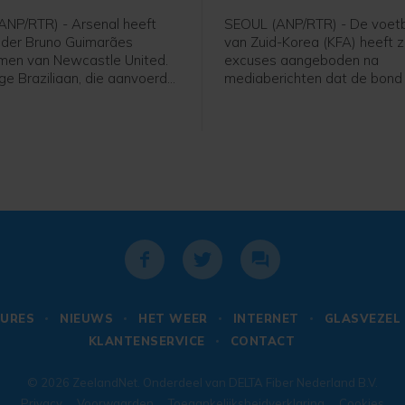
NP/RTR) - Arsenal heeft
SEOUL (ANP/RTR) - De voet
der Bruno Guimarães
van Zuid-Korea (KFA) heeft z
men van Newcastle United.
excuses aangeboden na
ge Braziliaan, die aanvoerder
mediaberichten dat de bond
ewcastle, heeft een contract
en 2012 seksuele diensten h
 seizoenen met de optie van
geregeld en betaald voor bu
eizoen getekend.
scheidsrechters die in het l
voor interlands. De Zuid-Ko
zender JTBC berichtte dond
de diensten, onder meer voor
die in Zuid-Korea waren voor
kwalificatiewedstrijden voo
van 2014 en de Spelen van 
URES
NIEUWS
HET WEER
INTERNET
GLASVEZEL
KLANTENSERVICE
CONTACT
© 2026
ZeelandNet
. Onderdeel van
DELTA Fiber Nederland B.V.
Privacy
Voorwaarden
Toegankelijksheidverklaring
Cookies