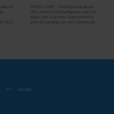
balbond
ZÜRICH (ANP) - Wereldvoetbalbond
ijn
FIFA ontkent beschuldigingen aan het
adres van voorzitter Gianni Infantino
 in 2011
over de betaling van een vermeende
eeft
minnares van de Zwitser in zijn tijd als
itenlandse
secretaris-generaal bij de Europese
and waren
voetbalbond UEFA. De Britse krant The
reaanse
Telegraph meldde vrijdag dat de
erdag over
vrouw een vertrekvergoeding had
 arbiters
gekregen bij de UEFA na een affaire
met Infantino. De Europese bond
r het WK
bevestigde de betaling.
2012.
TV
MOBIEL