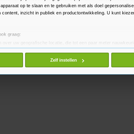
apparaat op te slaan en te gebruiken met als doel gepersonalise
 content, inzicht in publiek en productontwikkeling. U kunt kiez
 ook graag:
 over uw geografische locatie, die tot een paar meter nauwkeuri
eren door het actief te scannen op specifieke eigenschappen (fing
onlijke gegevens worden verwerkt en stel uw voorkeuren in he
Zelf instellen
jzigen of intrekken in de Cookieverklaring.
te beter en wordt jouw bezoek makkelijker en persoonlijker. O
je gemaakte keuze altijd wijzigen of intrekken.