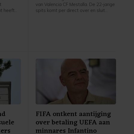
t
van Valencia CF Mestalla. De 22-jarige
at heeft
spits komt per direct over en sluit
meteen aan bij de selectie, meldt de
Rotterdamse Eredivisieclub, die ook
een optie tot koop heeft opgenomen
in de overeenkomst.
nd
FIFA ontkent aantijging
suele
over betaling UEFA aan
ters
minnares Infantino