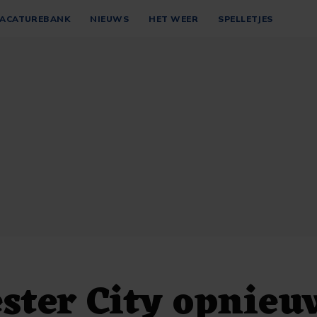
ACATUREBANK
NIEUWS
HET WEER
SPELLETJES
ster City opnieu