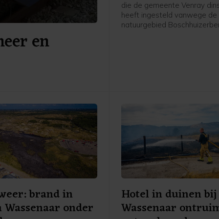
die de gemeente Venray din
heeft ingesteld vanwege de 
natuurgebied Boschhuizerberg
meer en
tot zeker donderdag 10.00 u
kracht. Dat laat een woordv
de Noord-Limburgse gemee
weten.
eer: brand in
Hotel in duinen bij
n Wassenaar onder
Wassenaar ontrui