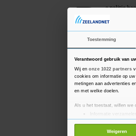
D
e politie he
Toestemming
Verantwoord gebruik van u
Wij en
onze 1022 partners
v
cookies om informatie op uw 
metingen aan advertenties en
en met welke doelen.
Als u het toestaat, willen we
Informatie verzamelen
Uw apparaat identific
Lees meer over hoe uw perso
Weigeren