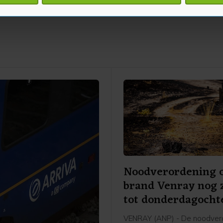
jzigen of intrekken in de Cookieverklaring.
te beter en wordt jouw bezoek makkelijker en persoonlijker. O
je gemaakte keuze altijd wijzigen of intrekken.
Noodverordening
brand Venray nog 
tot donderdagocht
VENRAY (ANP) - De noodver