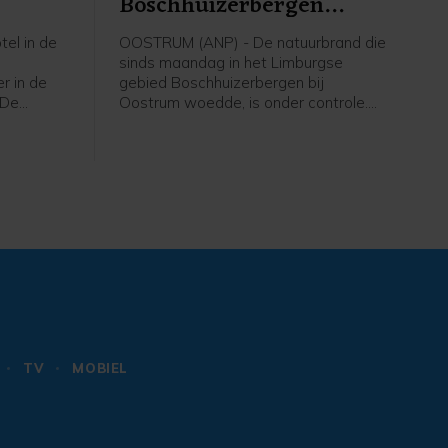
Boschhuizerbergen
onder controle
el in de
OOSTRUM (ANP) - De natuurbrand die
sinds maandag in het Limburgse
r in de
gebied Boschhuizerbergen bij
 De
Oostrum woedde, is onder controle.
l Duinoord
Dat meldt de veiligheidsregio
de
woensdagmiddag. Het vuur is nog niet
. De
volledig uit. De brandweer blijft dan
nders
ook nog in het gebied, zodat
kend om
eventuele oplaaiingen snel ontdekt en
gestopt kunnen worden, aldus de
veiligheidsregio.
TV
MOBIEL