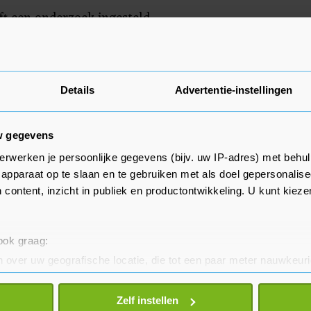
eft een onderzoek ingesteld.
Details
Advertentie-instellingen
w gegevens
erwerken je persoonlijke gegevens (bijv. uw IP-adres) met behul
apparaat op te slaan en te gebruiken met als doel gepersonalise
 content, inzicht in publiek en productontwikkeling. U kunt kiez
 ook graag:
 over uw geografische locatie, die tot een paar meter nauwkeuri
eren door het actief te scannen op specifieke eigenschappen (fing
onlijke gegevens worden verwerkt en stel uw voorkeuren in he
Zelf instellen