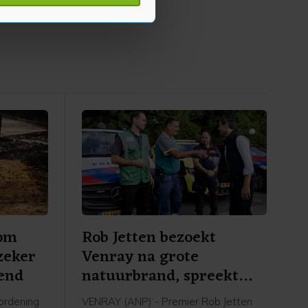
p onze cookiepagina kun je
 om
Rob Jetten bezoekt
zeker
Venray na grote
end
natuurbrand, spreekt
dank uit
ordening
VENRAY (ANP) - Premier Rob Jetten