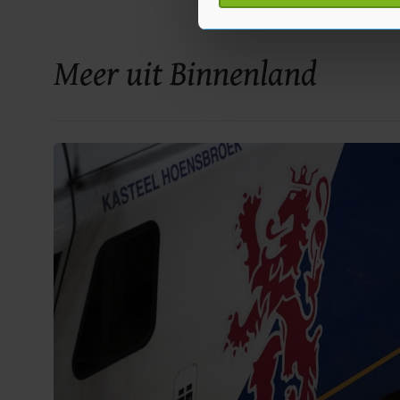
toestemming op elk moment wi
Met cookies werkt onze websi
Meer uit Binnenland
ons cookiebeleid bekijken en 