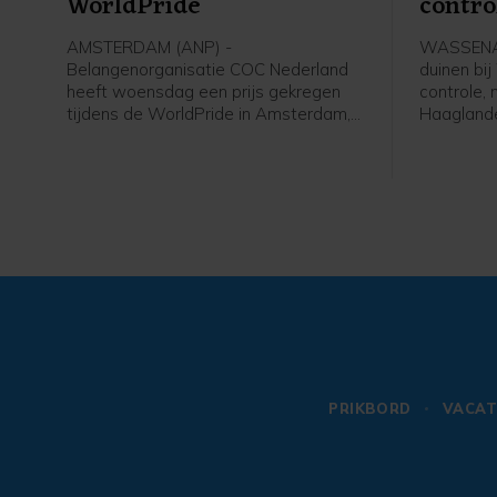
WorldPride
contro
AMSTERDAM (ANP) -
WASSENAA
Belangenorganisatie COC Nederland
duinen bi
heeft woensdag een prijs gekregen
controle,
tijdens de WorldPride in Amsterdam,
Haaglande
een internationaal evenement voor
de gaten
lhbtqia'ers. COC ontving een
bestrijden
International Pride Award, als
brandhaar
"voorvechter van gelijkheid" voor
oplaaien.
queer personen. De award wordt
toegekend door VN-organisatie UNDP
en lhbti-organisatie ILGA World.
PRIKBORD
VACAT