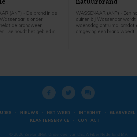
le
natuurbrand
R (ANP) - De brand in de
WASSENAAR (ANP) - Een hot
j Wassenaar is onder
duinen bij Wassenaar wordt
 meldt de brandweer
woensdag ontruimd, omdat e
n. Die houdt het gebied in
omgeving een brand woedt.
 om opkomende hotspots te
evacuatie van Fletcher Hote
. Dat zijn kleine
gebeurt uit voorzorg, meldt 
djes die door de wind
Veiligheidsregio Haaglanden
bezoekers worden ergens a
opgevangen. Het is niet be
hoeveel mensen het gaat.
URES
NIEUWS
HET WEER
INTERNET
GLASVEZEL
KLANTENSERVICE
CONTACT
© 2026
ZeelandNet
. Onderdeel van
DELTA Fiber Nederland B.V.