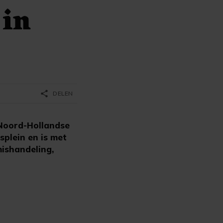
 in
share
DELEN
Noord-Hollandse
splein en is met
mishandeling,