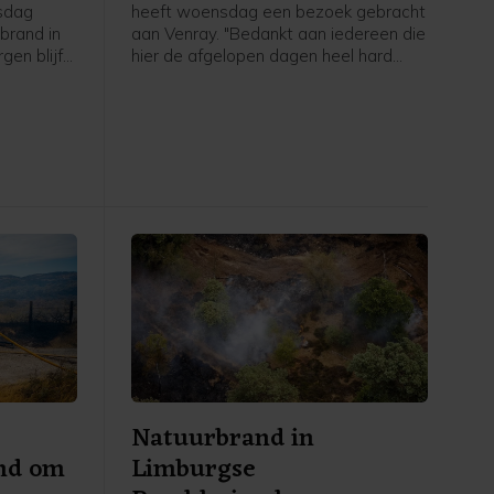
sdag
heeft woensdag een bezoek gebracht
brand in
aan Venray. "Bedankt aan iedereen die
en blijft
hier de afgelopen dagen heel hard
ur van
heeft staan zwoegen en werken", zei
oerder van
hij.
nte
Natuurbrand in
md om
Limburgse