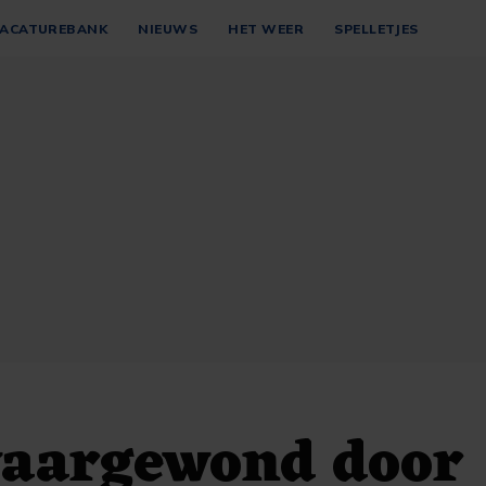
ACATUREBANK
NIEUWS
HET WEER
SPELLETJES
aargewond door