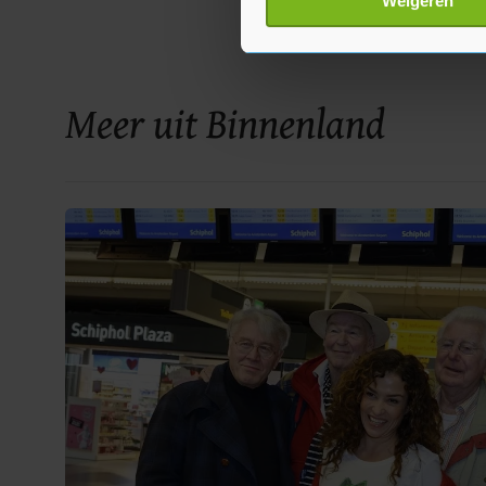
Weigeren
toestemming op elk moment wi
Met cookies werkt onze websi
ons cookiebeleid bekijken en 
Meer uit Binnenland