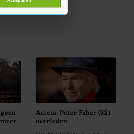
Accepteren
p onze cookiepagina kun je
 geen
Acteur Peter Faber (82)
xmeer
overleden
AMSTERDAM (ANP) - Acteur Peter