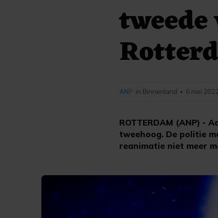
tweede 
Rotter
ANP
in Binnenland
6 mei 2022
•
ROTTERDAM (ANP) - Aan
tweehoog. De politie me
reanimatie niet meer m