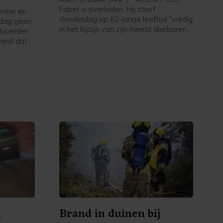
Faber is overleden. Hij stierf
meer en
donderdag op 82-jarige leeftijd "vredig
ndag geen
in het bijzijn van zijn meest dierbaren",
dvoerder
heeft zijn familie vrijdag
kend dat
bekendgemaakt. In zijn lange carrière
n rijden
speelde Faber in talloze films, series
de brand
en theaterstukken. Twee keer won hij
bergen,
de toonaangevende toneelprijs Louis
d'Or.
n
Brand in duinen bij