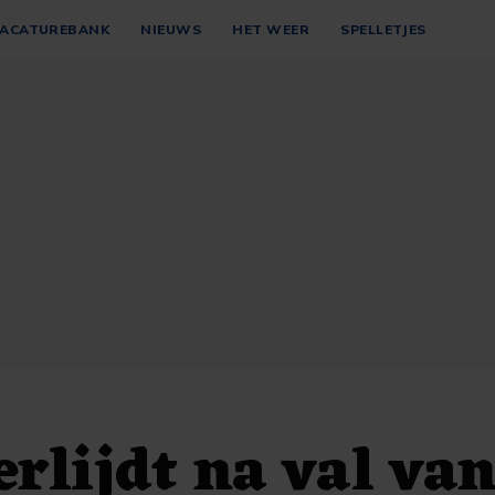
ACATUREBANK
NIEUWS
HET WEER
SPELLETJES
rlijdt na val va