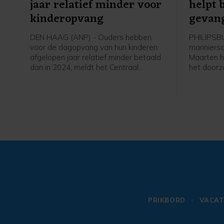
jaar relatief minder voor
helpt 
kinderopvang
gevang
DEN HAAG (ANP) - Ouders hebben
PHILIPSB
voor de dagopvang van hun kinderen
mariniers
afgelopen jaar relatief minder betaald
Maarten h
dan in 2024, meldt het Centraal
het doorz
Bureau voor de Statistiek (CBS). In
Inrichting
2025 kregen ouders waarvan de
Aanleidin
kinderen naar een kinderdagopvang
op het be
gingen gemiddeld 68 procent van
Daarbij zi
deze kosten vergoed, ten opzichte
steekwap
van 65 procent in 2024. In totaal
Defensie 
ontvingen 719.000 ouders
kinderopvangtoeslag.
PRIKBORD
VACAT