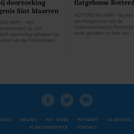
bij doorzoeking
flatgebouw Rotte
enis Sint Maarten
ROTTERDAM (ANP) - Bij een 
een flatgebouw aan de
URG (ANP) - Het
Watertorenweg in Rotterdam
detachement op Sint
dode gevallen, zo laat een
eeft woensdag geholpen bij
woordvoerder van de Veiligh
oeken van de Penitentiaire
Rijnmond weten.
 Point Blanche op het eiland.
g hiervoor was een controle
zit van verboden goederen.
jn drugs en slag- en
ens gevonden, meldt
donderdag.
URES
NIEUWS
HET WEER
INTERNET
GLASVEZEL
KLANTENSERVICE
CONTACT