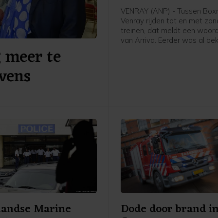
VENRAY (ANP) - Tussen Box
Venray rijden tot en met zo
treinen, dat meldt een woor
van Arriva. Eerder was al be
g meer te
er vrijdag geen treinen zoude
door de werkzaamheden na 
vens
in natuurgebied Boschhuizer
ten oosten van Venray.
landse Marine
Dode door brand i