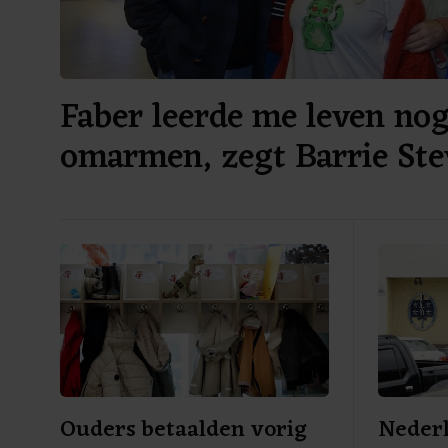
Faber leerde me leven no
omarmen, zegt Barrie Ste
Ouders betaalden vorig
Neder