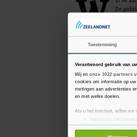
W
at er aa
De polit
incident.
Toestemming
Verantwoord gebruik van u
Wij en
onze 1022 partners
v
cookies om informatie op uw 
metingen aan advertenties en
en met welke doelen.
Als u het toestaat, willen we
Informatie verzamelen
Uw apparaat identific
Lees meer over hoe uw perso