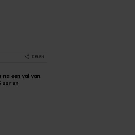
share
DELEN
 na een val van
5 uur en