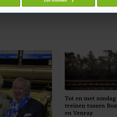
Zelf instellen
jzigen of intrekken in de Cookieverklaring.
te beter en wordt jouw bezoek makkelijker en persoonlijker. O
je gemaakte keuze altijd wijzigen of intrekken.
Tot en met zondag
treinen tussen Bo
en Venray