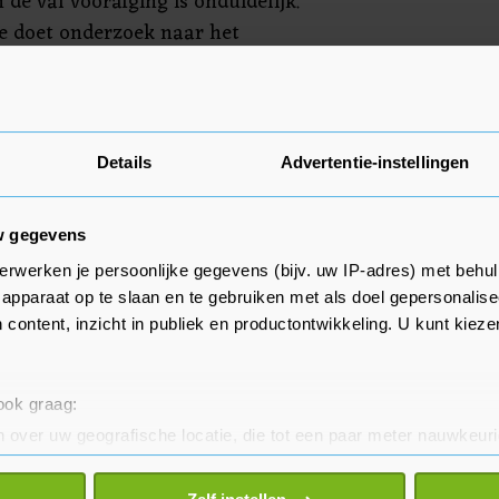
n de val voorafging is onduidelijk.
ie doet onderzoek naar het
Details
Advertentie-instellingen
w gegevens
erwerken je persoonlijke gegevens (bijv. uw IP-adres) met behul
apparaat op te slaan en te gebruiken met als doel gepersonalise
 content, inzicht in publiek en productontwikkeling. U kunt kiez
 ook graag:
 over uw geografische locatie, die tot een paar meter nauwkeuri
eren door het actief te scannen op specifieke eigenschappen (fing
onlijke gegevens worden verwerkt en stel uw voorkeuren in he