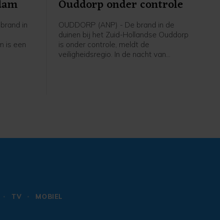
rdam
Ouddorp onder controle
brand in
OUDDORP (ANP) - De brand in de
duinen bij het Zuid-Hollandse Ouddorp
 is een
is onder controle, meldt de
veiligheidsregio. In de nacht van
eidsregio
donderdag op vrijdag blijft nog een
aantal brandweervoertuigen ter
plaatse om eventueel oplaaiende
vuurhaarden te blussen.
Vrijdagochtend gaat het waterschap
het gebied verder "strippen" om vuur
dat mogelijk nog in de grond zit te
doven.
TV
MOBIEL