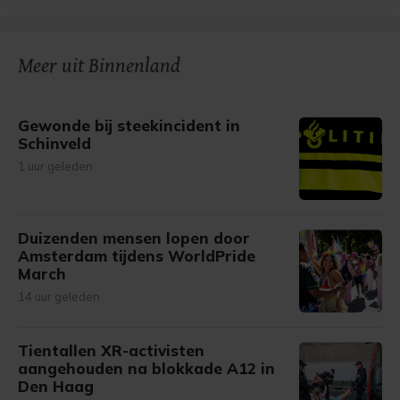
bezoek makkelijker en persoonlijker. Op
onze cookiepagina kun je ons cookiebeleid bekijken en je
gemaakte keuze altijd wijzigen of intrekken.
Meer uit Binnenland
Gewonde bij steekincident in
Schinveld
1 uur geleden
Duizenden mensen lopen door
Amsterdam tijdens WorldPride
March
14 uur geleden
Tientallen XR-activisten
aangehouden na blokkade A12 in
Den Haag