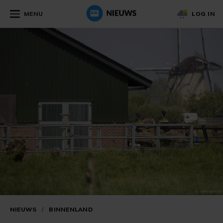
MENU
LOG IN
NIEUWS
/
BINNENLAND