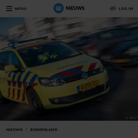
MENU
LOG IN
NIEUWS
/
BINNENLAND