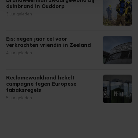
Met cookies werkt onze website beter en wordt jouw
duinbrand in Ouddorp
bezoek makkelijker en persoonlijker. Op
3 uur geleden
onze cookiepagina kun je ons cookiebeleid bekijken en je
gemaakte keuze altijd wijzigen of intrekken.
Eis: negen jaar cel voor
verkrachten vriendin in Zeeland
4 uur geleden
Reclamewaakhond hekelt
campagne tegen Europese
tabaksregels
5 uur geleden