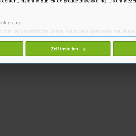
 content, inzicht in publiek en productontwikkeling. U kunt kiez
 ook graag:
 over uw geografische locatie, die tot een paar meter nauwkeuri
eren door het actief te scannen op specifieke eigenschappen (fing
onlijke gegevens worden verwerkt en stel uw voorkeuren in he
Zelf instellen
jzigen of intrekken in de Cookieverklaring.
te beter en wordt jouw bezoek makkelijker en persoonlijker. O
je gemaakte keuze altijd wijzigen of intrekken.