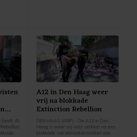
g die het
Volgens een woordvoerster van de
schijnsel
veiligheidsregio gaat het om een
, is
gebied van 100 bij 150 meter.
visten
A12 in Den Haag weer
vrij na blokkade
en
Extinction Rebellion
 heeft 45
DEN HAAG (ANP) - De A12 in Den
 Rebellion
Haag is weer vrij voor verkeer na een
okkade
blokkade van klimaatactivisten van