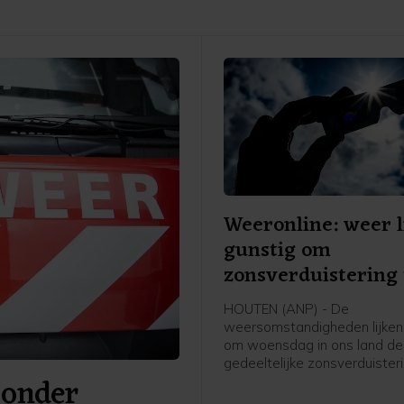
Weeronline: weer l
gunstig om
zonsverduistering 
zien
HOUTEN (ANP) - De
weersomstandigheden lijken
om woensdag in ons land de
gedeeltelijke zonsverduister
 onder
kunnen zien. Weeronline ver
zoals het er nu naar uitziet, 