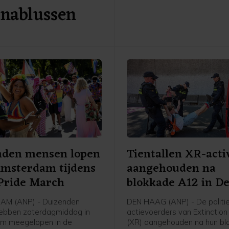
 nablussen
grootschalige, lage bewolkin
zicht belemmert. Om het ver
goed te kunnen aanschouwen
helder weer nodig.
nden mensen lopen
Tientallen XR-acti
Amsterdam tijdens
aangehouden na
Pride March
blokkade A12 in D
Haag
M (ANP) - Duizenden
DEN HAAG (ANP) - De politie
ebben zaterdagmiddag in
actievoerders van Extinction
m meegelopen in de
(XR) aangehouden na hun bl