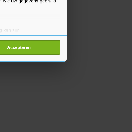
en wie uw gegevens gebruikt
g kan zijn
erprinting)
t
detailgedeelte
in. U kunt uw
Accepteren
p onze cookiepagina kun je