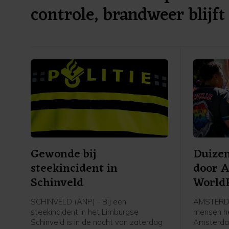
controle, brandweer blijft
Gewonde bij
Duize
steekincident in
door 
Schinveld
World
SCHINVELD (ANP) - Bij een
AMSTERDA
steekincident in het Limburgse
mensen h
Schinveld is in de nacht van zaterdag
Amsterda