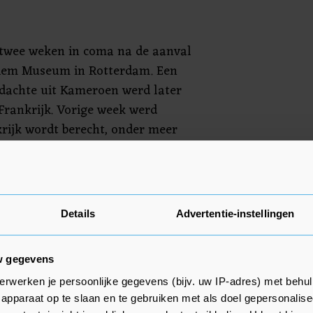
 twee weken in coma na de aanval
itiem Museum in Rotterdam. Een
rdachte uit Kameroen werd later
Frankrijk. Vorige week werd
nkrijk wordt berecht, onder meer
ze in Lyon.
it duidelijk zal worden waarom
gel op zijn hoofd gooide. Hij zegt
Details
Advertentie-instellingen
ngst" te voelen, maar ook
e hulp. Een crowdfundingsactie
leverde 35.000 euro op.
w gegevens
erwerken je persoonlijke gegevens (bijv. uw IP-adres) met behul
apparaat op te slaan en te gebruiken met als doel gepersonalise