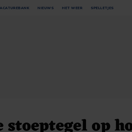
ACATUREBANK
NIEUWS
HET WEER
SPELLETJES
 stoeptegel op h