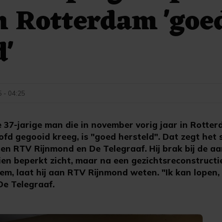
n Rotterdam 'goe
d'
5 - 04:25
7-jarige man die in november vorig jaar in Rotte
ofd gegooid kreeg, is "goed hersteld". Dat zegt het 
n RTV Rijnmond en De Telegraaf. Hij brak bij de aan
ien beperkt zicht, maar na een gezichtsreconstructi
em, laat hij aan RTV Rijnmond weten. "Ik kan lopen,
 De Telegraaf.