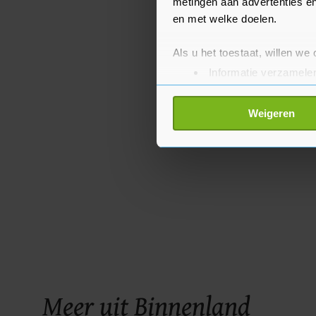
metingen aan advertenties en
en met welke doelen.
Als u het toestaat, willen we
Informatie verzamelen
Uw apparaat identific
Lees meer over hoe uw perso
Weigeren
toestemming op elk moment wi
Met cookies werkt onze websi
ons cookiebeleid bekijken en 
Meer uit Binnenland