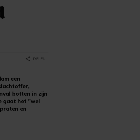
d
share
DELEN
rdam een
slachtoffer,
val botten in zijn
e gaat het "wel
 praten en