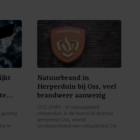
ijkt
Natuurbrand in
Herperduin bij Oss, veel
te
brandweer aanwezig
OSS (ANP) - In natuurgebied
 gunstig
Herpenduin, in de Noord-Brabantse
gemeente Oss, woedt
ing te
zondagochtend een natuurbrand. De
wacht,
brandweer is met veel voertuigen,
geen
onder meer waterwagens, aanwezig.