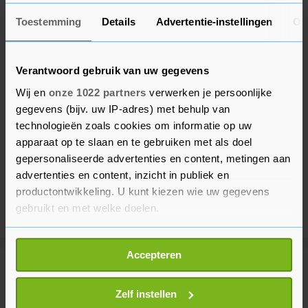
Toestemming
Details
Advertentie-instellingen
Ov
Verantwoord gebruik van uw gegevens
Wij en
onze 1022 partners
verwerken je persoonlijke
gegevens (bijv. uw IP-adres) met behulp van
technologieën zoals cookies om informatie op uw
apparaat op te slaan en te gebruiken met als doel
gepersonaliseerde advertenties en content, metingen aan
advertenties en content, inzicht in publiek en
productontwikkeling. U kunt kiezen wie uw gegevens
gebruikt en met welke doelen.
Als u het toestaat, willen we ook graag:
Accepteren
Informatie verzamelen over uw geografische
Meer uit Buitenland
locatie, die tot een paar meter nauwkeurig kan zijn
Uw apparaat identificeren door het actief te
Zelf instellen