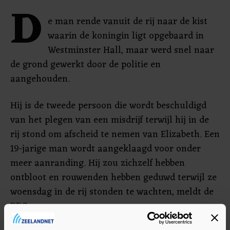
D
e man rende vanuit de rij naar de kist
waarin de koningin ligt opgebaard in
Westminster Hall, maar werd snel naar
de grond gewerkt door de politie en
aangehouden.
Hij is de tweede persoon die wordt beschuldigd
van het plegen van een misdrijf terwijl hij in de
rij stond om afscheid te nemen van Elizabeth. Een
19-jarige man wordt aangeklaagd voor onder
meer aanranding. Hij zou zichzelf hebben
ontbloot en rouwenden hebben geduwd terwijl ze
woensdag in de rij stonden te wachten, meldt de
BBC.