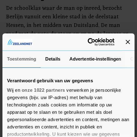
De schoolklas waar de man op inreed, bezocht
Berlijn vanuit een kleine stad in de deelstaat
Hessen, in het midden van Duitsland. De man
reed met de auto de stoep op en na de lerares en
leerlingen te hebben geraakt, ging hij de weg
weer op, waarna het voertuig op een gebouw
botste.
Toestemming
Details
Advertentie-instellingen
Ov
Giffey spreekt van een "zwarte dag in de
Verantwoord gebruik van uw gegevens
geschiedenis van Berlijn".
Wij en
onze 1022 partners
verwerken je persoonlijke
gegevens (bijv. uw IP-adres) met behulp van
technologieën zoals cookies om informatie op uw
apparaat op te slaan en te gebruiken met als doel
gepersonaliseerde advertenties en content, metingen aan
advertenties en content, inzicht in publiek en
productontwikkeling. U kunt kiezen wie uw gegevens