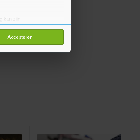
g kan zijn
erprinting)
t
detailgedeelte
in. U kunt uw
Accepteren
p onze cookiepagina kun je