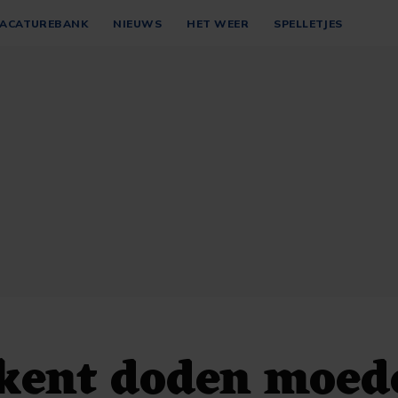
ACATUREBANK
NIEUWS
HET WEER
SPELLETJES
kent doden moede