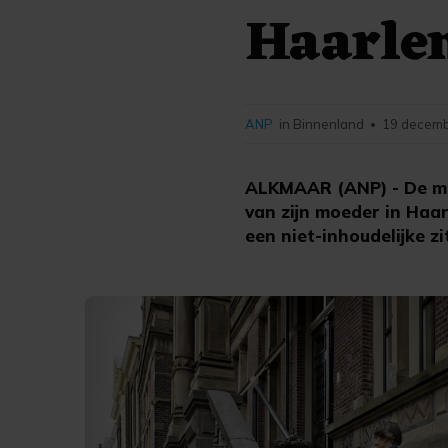
Haarle
ANP
in Binnenland
19 decemb
•
ALKMAAR (ANP) - De ma
van zijn moeder in Haar
een niet-inhoudelijke zi