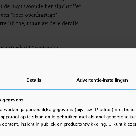
n de man woonde het slachtoffer
ft een "zeer openhartige"
tte hij toe, maar verdere details
w zaterdag 17 september
 huis aan de W.F.
 inzet van de hulpdiensten
Details
Advertentie-instellingen
p 13 maart.
w gegevens
erwerken je persoonlijke gegevens (bijv. uw IP-adres) met behul
apparaat op te slaan en te gebruiken met als doel gepersonalise
 content, inzicht in publiek en productontwikkeling. U kunt kiez