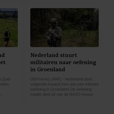
nd
Nederland stuurt
met
militairen naar oefening
in Groenland
n Zuid-
DEN HAAG (ANP) - Nederland doet
orden,
volgende maand mee aan een militaire
oefening in Groenland. De oefening
n
maakt deel uit van de NAVO-missie
kade langs
om het Noordpoolgebied beter te
 een dijk
verdedigen. Die is opgetuigd om de
ruzie tussen de VS en Europa over het