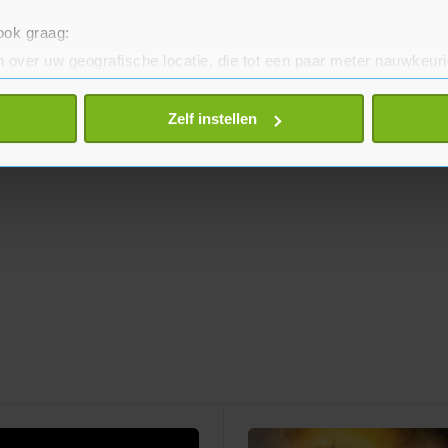
 ook graag:
 over uw geografische locatie, die tot een paar meter nauwkeuri
eren door het actief te scannen op specifieke eigenschappen (fing
onlijke gegevens worden verwerkt en stel uw voorkeuren in he
Zelf instellen
jzigen of intrekken in de Cookieverklaring.
te beter en wordt jouw bezoek makkelijker en persoonlijker. O
je gemaakte keuze altijd wijzigen of intrekken.