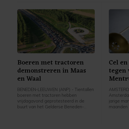
Boeren met tractoren
Cel en
demonstreren in Maas
tegen
en Waal
Ment
BENEDEN-LEEUWEN (ANP) - Tientallen
AMSTERDA
boeren met tractoren hebben
Amsterdam
vrijdagavond geprotesteerd in de
jarige ma
buurt van het Gelderse Beneden-
maanden 
Leeuwen (gemeente West Maas en
voor onde
Waal). De politie was aanwezig en
in zorgins
faciliteerde de demonstratie, liet een
vorig jaa