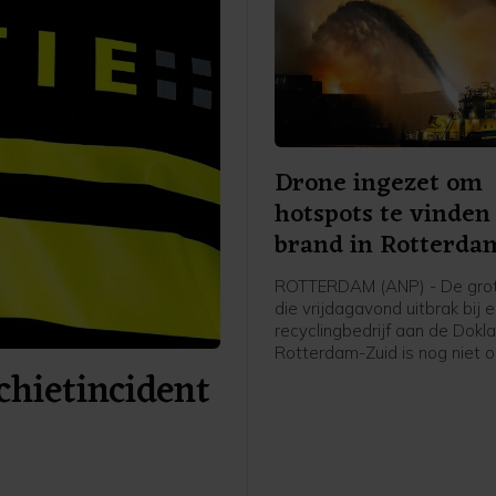
Drone ingezet om
hotspots te vinden 
brand in Rotterda
ROTTERDAM (ANP) - De gro
die vrijdagavond uitbrak bij 
recyclingbedrijf aan de Dokla
Rotterdam-Zuid is nog niet 
hietincident
controle, aldus de veiligheid
brandweer zet een drone in
andere hotspots van de bra
sporen. De vele eenheden v
brandweer die blussen wor
bijgestaan door een blusboo