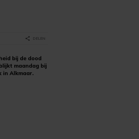
share
DELEN
eid bij de dood
blijkt maandag bij
k in Alkmaar.