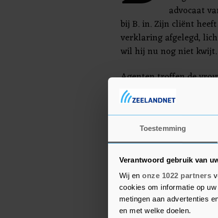
advocaat va
bij B. in. Zijn cliënt hee
verklaring afgelegd, lich
wil hij nu nog niet kwijt.
Agenten troffen de vrou
zwaargewond aan in het
Hermansstraat. Ondanks
overleed ze.
Toestemming
De volgende zitting is o
Verantwoord gebruik van u
Wij en
onze 1022 partners
v
cookies om informatie op uw 
metingen aan advertenties en
en met welke doelen.