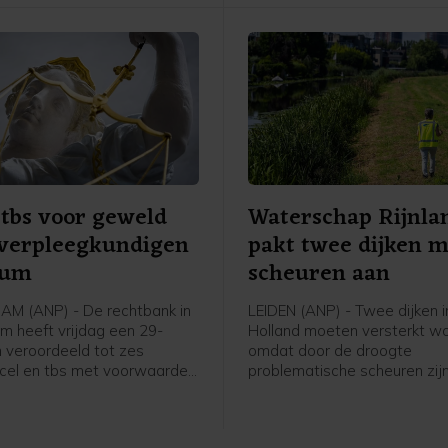
Havenbedrijf.
 tbs voor geweld
Waterschap Rijnla
 verpleegkundigen
pakt twee dijken 
rum
scheuren aan
M (ANP) - De rechtbank in
LEIDEN (ANP) - Twee dijken i
 heeft vrijdag een 29-
Holland moeten versterkt w
n veroordeeld tot zes
omdat door de droogte
cel en tbs met voorwaarden
problematische scheuren zij
r meer een geweldsincident
ontstaan. Het gaat om een 
telling Mentrum in oktober
De Does bij Hoogmade en om
r, waarvan twee vrouwelijke
bij Reeuwijk.