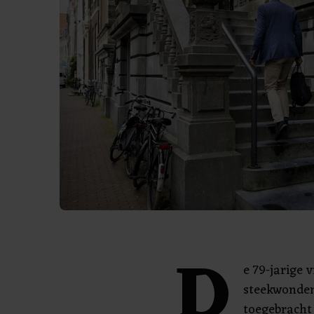
D
e 79-jarige
steekwonden
toegebracht