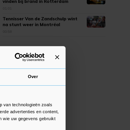
vinden bij brand in Rotterdam
01:01
Tennisser Van de Zandschulp wint
na stunt weer in Montréal
00:58
Over
p van technologieën zoals
erde advertenties en content,
en wie uw gegevens gebruikt