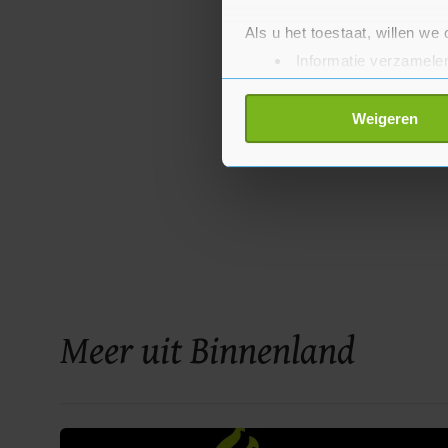
Als u het toestaat, willen we
Informatie verzamelen
Uw apparaat identific
Lees meer over hoe uw perso
Weigeren
toestemming op elk moment wi
Met cookies werkt onze websi
ons cookiebeleid bekijken en 
Meer uit Binnenland