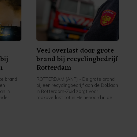
Veel overlast door grote
bij
brand bij recyclingbedrijf
m
Rotterdam
te brand
ROTTERDAM (ANP) - De grote brand
een
bij een recyclingbedrijf aan de Doklaan
an in
in Rotterdam-Zuid zorgt voor
onder
rookoverlast tot in Heinenoord in de
sregio. De
Hoeksche Waard. De Maastunnel is
 om onder
vanwege de rookontwikkeling dicht in
nd op te
beide richtingen. Op de wegen rond de
an de
brand staat het verkeer behoorlijk
den
vast, ziet een ANP-verslaggever.
t van het