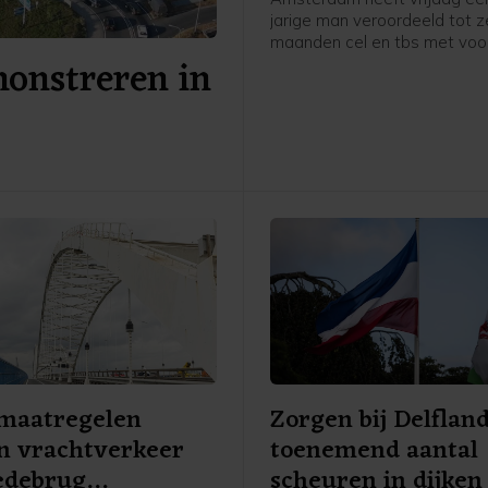
jarige man veroordeeld tot 
maanden cel en tbs met vo
onstreren in
voor onder meer een geweld
in zorginstelling Mentrum in 
vorig jaar, waarvan twee vro
verpleegkundigen het slachto
werden.
 maatregelen
Zorgen bij Delflan
n vrachtverkeer
toenemend aantal
debrug
scheuren in dijken