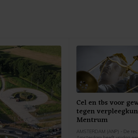
Cel en tbs voor ge
tegen verpleegku
Mentrum
AMSTERDAM (ANP) - De rech
Amsterdam heeft vrijdag ee