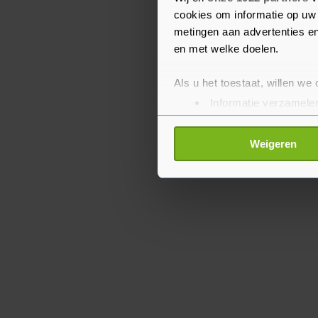
in Nederland.
cookies om informatie op uw 
metingen aan advertenties en
en met welke doelen.
Als u het toestaat, willen we
Informatie verzamelen
Uw apparaat identific
Lees meer over hoe uw perso
Weigeren
toestemming op elk moment wi
Met cookies werkt onze websi
ons cookiebeleid bekijken en 