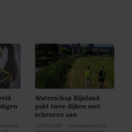
weld
Waterschap Rijnland
ndigen
pakt twee dijken met
scheuren aan
tbank in
LEIDEN (ANP) - Twee dijken in Zuid-
n 29-
Holland moeten versterkt worden,