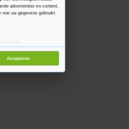
erde advertenties en content,
en wie uw gegevens gebruikt
g kan zijn
erprinting)
t
detailgedeelte
in. U kunt uw
Accepteren
p onze cookiepagina kun je