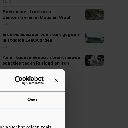
21:41
Boeren met tractoren
demonstreren in Maas en Waal
20:51
Eredivisieseizoen van start gegaan
in stadion Leeuwarden
20:15
Amerikaanse Senaat steunt nieuwe
sancties tegen Rusland en Iran
19:59
Over
p van technologieën zoals