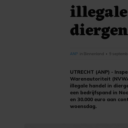
illegal
dierge
ANP
in Binnenland
9 septemb
•
UTRECHT (ANP) - Inspe
Warenautoriteit (NVW
illegale handel in die
een bedrijfspand in No
en 30.000 euro aan co
woensdag.