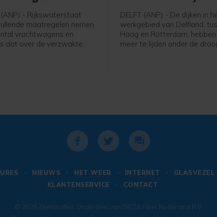
dringen
ANP) - Rijkswaterstaat
DELFT (ANP) - De dijken in h
vullende maatregelen nemen
werkgebied van Delfland, tu
ntal vrachtwagens en
Haag en Rotterdam, hebben
rs dat over de verzwakte
meer te lijden onder de droo
g rijdt terug te dringen. Er
Inspecteurs van het
rden geplaatst bij
hoogheemraadschap telden
gangen, boven en langs de
week ongeveer 180 scheuren
 op- en afritten. Welke tekst
de vorige inspectieronde wa
 borden komt te staan is nog
zo'n dertig.
lijk, zegt een woordvoerder.
URES
NIEUWS
HET WEER
INTERNET
GLASVEZEL
KLANTENSERVICE
CONTACT
© 2026
ZeelandNet
. Onderdeel van
DELTA Fiber Nederland B.V.