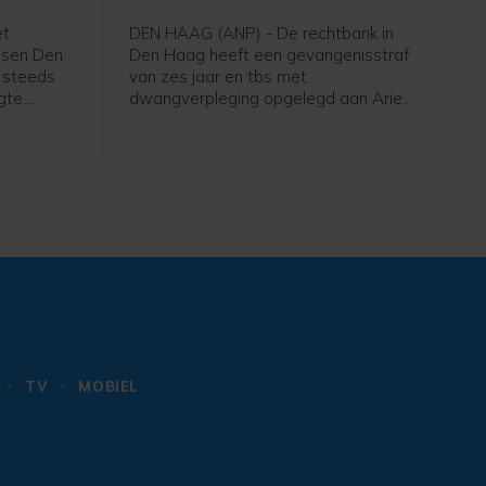
et
DEN HAAG (ANP) - De rechtbank in
ssen Den
Den Haag heeft een gevangenisstraf
 steeds
van zes jaar en tbs met
gte.
dwangverpleging opgelegd aan Arie
M. (26) voor het doodsteken van zijn
 deze
oudere broer Peter (29). Dit gebeurde
. Tijdens
in hun ouderlijk huis in Gouda op 26
ren dat er
augustus vorig jaar. "De wijze waarop
de verdachte het slachtoffer om het
leven heeft gebracht, behoort qua
geweld en gruwelijkheid tot een
buitencategorie", aldus de rechtbank in
het vonnis.
TV
MOBIEL