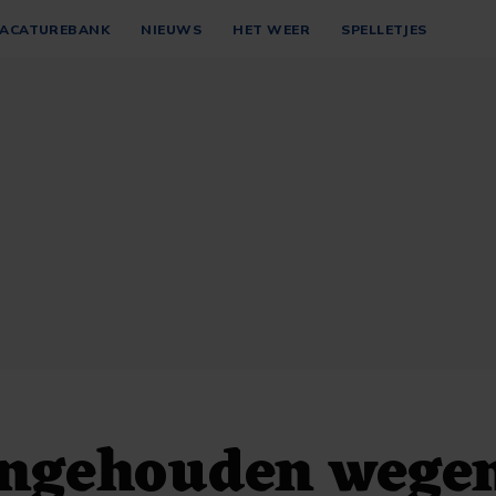
ACATUREBANK
NIEUWS
HET WEER
SPELLETJES
ngehouden wege