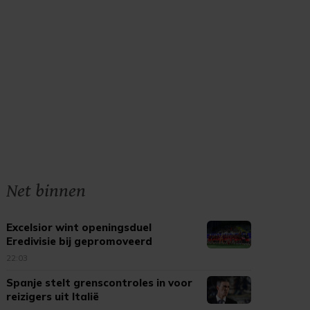
Net binnen
Excelsior wint openingsduel
Eredivisie bij gepromoveerd
Cambuur
22:03
Spanje stelt grenscontroles in voor
reizigers uit Italië