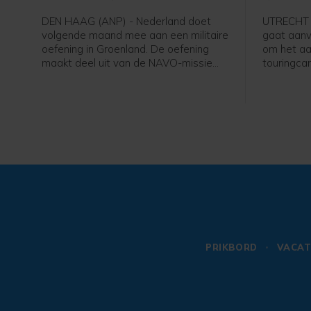
terug
DEN HAAG (ANP) - Nederland doet
UTRECHT (
volgende maand mee aan een militaire
gaat aan
oefening in Groenland. De oefening
om het aa
maakt deel uit van de NAVO-missie
touringca
om het Noordpoolgebied beter te
Merwedebru
verdedigen. Die is opgetuigd om de
worden bo
ruzie tussen de VS en Europa over het
grensover
strategische gebied bij te leggen.
weg en bij
er op die
niet duide
PRIKBORD
VACAT