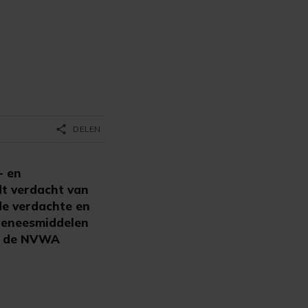
share
DELEN
- en
t verdacht van
de verdachte en
 geneesmiddelen
dt de NVWA