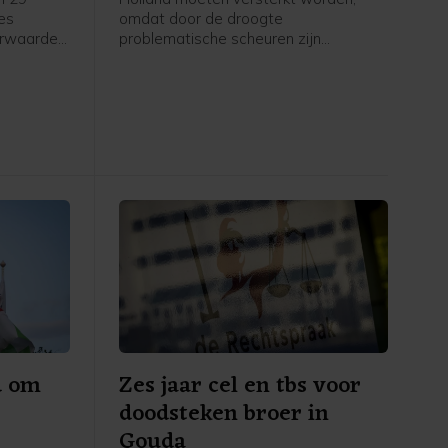
zes
omdat door de droogte
orwaarden
problematische scheuren zijn
sincident
ontstaan. Het gaat om een kade langs
oktober
De Does bij Hoogmade en om een dijk
uwelijke
bij Reeuwijk.
ffer
d om
Zes jaar cel en tbs voor
doodsteken broer in
Gouda