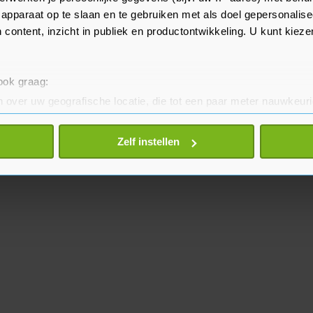
apparaat op te slaan en te gebruiken met als doel gepersonalise
 content, inzicht in publiek en productontwikkeling. U kunt kiez
 ook graag:
 over uw geografische locatie, die tot een paar meter nauwkeuri
eren door het actief te scannen op specifieke eigenschappen (fing
onlijke gegevens worden verwerkt en stel uw voorkeuren in he
Zelf instellen
jzigen of intrekken in de Cookieverklaring.
te beter en wordt jouw bezoek makkelijker en persoonlijker. O
je gemaakte keuze altijd wijzigen of intrekken.