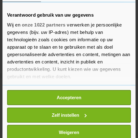
Verantwoord gebruik van uw gegevens
Wij en
onze 1022 partners
verwerken je persoonlijke
gegevens (bijv. uw IP-adres) met behulp van
technologieën zoals cookies om informatie op uw
apparaat op te slaan en te gebruiken met als doel
gepersonaliseerde advertenties en content, metingen aan
advertenties en content, inzicht in publiek en
productontwikkeling. U kunt kiezen wie uw gegevens
gebruikt en met welke doelen.
Meer uit Binnenland
Als u het toestaat, willen we ook graag:
Accepteren
Informatie verzamelen over uw geografische
locatie, die tot een paar meter nauwkeurig kan zijn
Veel brandweer bij natuurbrand in
Uw apparaat identificeren door het actief te
Zelf instellen
Wijchen
scannen op specifieke eigenschappen (fingerprinting)
2 uur geleden
Lees meer over hoe uw persoonlijke gegevens worden
Weigeren
verwerkt en stel uw voorkeuren in het
detailgedeelte
in.