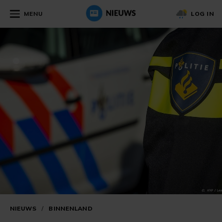
MENU
LOG IN
NIEUWS
/
BINNENLAND