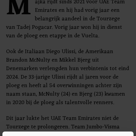
M
ajka rijdt sinds 2021 voor UAE Team
Emirates en hij had vorig jaar een
belangrijk aandeel in de Tourzege
van Tadej Pogacar. Vorig jaar won hij in dienst
van de ploeg een etappe in de Vuelta.
Ook de Italiaan Diego Ulissi, de Amerikaan
Brandon McNulty en Mikkel Bjerg uit
Denemarken verlengden hun verbintenis tot eind
2024. De 33-jarige Ulissi rijdt al jaren voor de
ploeg en heeft al 54 overwinningen achter zijn
naam staan, McNulty (24) en Bjerg (23) kwamen
in 2020 bij de ploeg als talentvolle renners.
Dit jaar lukte het UAE Team Emirates niet de
Tourzege te prolongeren. Team Jumbo-Visma
bleek te sterk en de Deen Jonas Vingegaard pakte