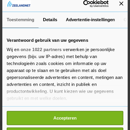
namens de Nederlandse ploeg de eindzege.
Toestemming
Details
Advertentie-instellingen
Ov
Verantwoord gebruik van uw gegevens
Wij en
onze 1022 partners
verwerken je persoonlijke
gegevens (bijv. uw IP-adres) met behulp van
technologieën zoals cookies om informatie op uw
apparaat op te slaan en te gebruiken met als doel
gepersonaliseerde advertenties en content, metingen aan
advertenties en content, inzicht in publiek en
productontwikkeling. U kunt kiezen wie uw gegevens
gebruikt en met welke doelen.
Als u het toestaat, willen we ook graag:
Accepteren
Informatie verzamelen over uw geografische
locatie, die tot een paar meter nauwkeurig kan zijn