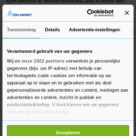
sportwereld in Noord-Amerika. Dat is meer dan
het contract voor 12 jaar van 426,5 miljoen
dollar dat honkballer Mike Trout in 2019 tekende
bij de Los Angeles Angels.
Toestemming
Details
Advertentie-instellingen
Ov
Verantwoord gebruik van uw gegevens
Wij en
onze 1022 partners
verwerken je persoonlijke
gegevens (bijv. uw IP-adres) met behulp van
technologieën zoals cookies om informatie op uw
apparaat op te slaan en te gebruiken met als doel
gepersonaliseerde advertenties en content, metingen aan
advertenties en content, inzicht in publiek en
productontwikkeling. U kunt kiezen wie uw gegevens
gebruikt en met welke doelen.
Als u het toestaat, willen we ook graag:
Accepteren
Informatie verzamelen over uw geografische