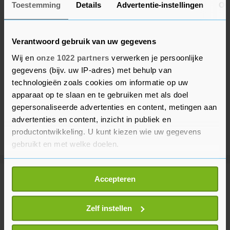
Toestemming
Details
Advertentie-instellingen
Ov
Verantwoord gebruik van uw gegevens
Wij en
onze 1022 partners
verwerken je persoonlijke
gegevens (bijv. uw IP-adres) met behulp van
technologieën zoals cookies om informatie op uw
apparaat op te slaan en te gebruiken met als doel
gepersonaliseerde advertenties en content, metingen aan
advertenties en content, inzicht in publiek en
productontwikkeling. U kunt kiezen wie uw gegevens
gebruikt en met welke doelen.
Als u het toestaat, willen we ook graag:
Accepteren
Meer uit Buitenland
Informatie verzamelen over uw geografische
locatie, die tot een paar meter nauwkeurig kan zijn
Uw apparaat identificeren door het actief te
Zelf instellen
Grote natuurbrand in Spaanse
scannen op specifieke eigenschappen (fingerprinting)
Niebla rukt op richting Sevilla