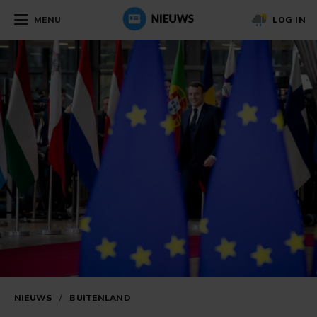
MENU
LOG IN
NIEUWS
/
BUITENLAND