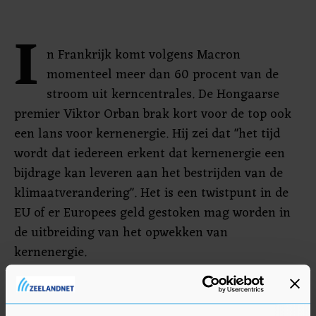
I
n Frankrijk komt volgens Macron
momenteel meer dan 60 procent van de
stroom uit kerncentrales. De Hongaarse
premier Viktor Orban brak kort voor de top ook
een lans voor kernenergie. Hij zei dat "het tijd
wordt dat iedereen erkent dat kernenergie een
bijdrage kan leveren aan het bestrijden van de
klimaatverandering". Het is een twistpunt in de
EU of er Europees geld gestoken mag worden in
de uitbreiding van het opwekken van
kernenergie.