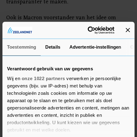
transparanter te maken.
Ook is Macron voorstander van het idee om
meerderheidsstemmen in te voeren op bepaalde
beleidsterreinen van de EU. Nu is bij belangrijke
thema's vaak unanimiteit nodig. Von der Leyen
Toestemming
Details
Advertentie-instellingen
Ov
stelde dat die regel de slagvaardigheid van
Brussel in de weg zit.
Verantwoord gebruik van uw gegevens
Wij en
onze 1022 partners
verwerken je persoonlijke
gegevens (bijv. uw IP-adres) met behulp van
technologieën zoals cookies om informatie op uw
apparaat op te slaan en te gebruiken met als doel
gepersonaliseerde advertenties en content, metingen aan
advertenties en content, inzicht in publiek en
productontwikkeling. U kunt kiezen wie uw gegevens
gebruikt en met welke doelen.