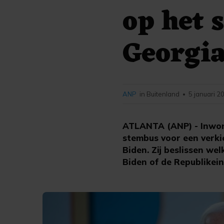
op het 
Georgi
ANP
in Buitenland
5 januari 2
•
ATLANTA (ANP) - Inwon
stembus voor een verki
Biden. Zij beslissen we
Biden of de Republikei