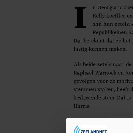
I
n Georgia probe
Kelly Loeffler e
aan hun zetels. 
Republikeinen 52
Dat betekent dat ze het
lastig kunnen maken.
Als beide zetels naar d
Raphael Warnock en Jon 
gevolgen voor de machts
stemmen staken, heeft d
beslissende stem. Dat i
Harris.
Georgia stond bekend al
Republikeinen van Trump