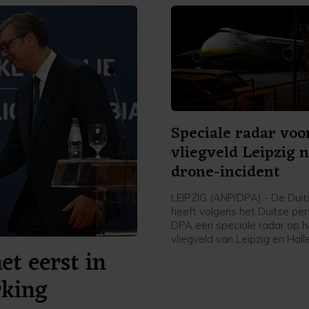
Speciale radar voo
vliegveld Leipzig 
drone-incident
LEIPZIG (ANP/DPA) - De Duits
heeft volgens het Duitse pe
DPA een speciale radar op h
vliegveld van Leipzig en Hall
et eerst in
geplaatst. Het gaat volgens
mediaberichten om een Echo
rking
systeem dat drones van gro
afstand kan zien aankomen.