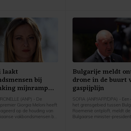
 laakt
Bulgarije meldt on
ndsmensen bij
drone in de buurt 
nking mijnramp
gaspijplijn
elle
CINELLE (ANP) - De
SOFIA (ANP/AFP/DPA) - Een d
 premier Giorgia Meloni heeft
het grensgebied tussen Bulg
ageerd op de houding van
Roemenië ontploft, meldt de
aliaanse vakbondsmensen bij
Bulgaarse minister-preside
king in België van de
Radev. In dat gebied loopt o
mijnramp uit de Belgische
Trans-Balkanpijplijn, die gas