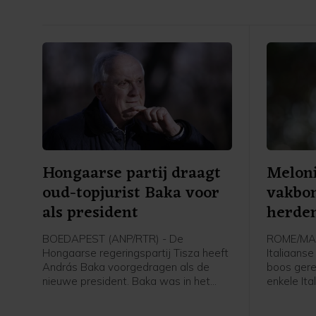
Hongaarse partij draagt
Meloni
oud-topjurist Baka voor
vakbo
als president
herde
Marcin
BOEDAPEST (ANP/RTR) - De
ROME/MAR
Hongaarse regeringspartij Tisza heeft
Italiaanse
András Baka voorgedragen als de
boos gere
nieuwe president. Baka was in het
enkele It
verleden parlementariër, maar is
de herden
vooral een bekende jurist. Hij gaf
grootste 