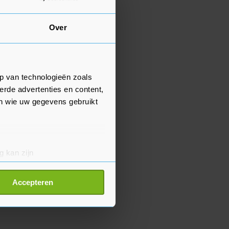
Over
p van technologieën zoals
erde advertenties en content,
en wie uw gegevens gebruikt
g kan zijn
erprinting)
t
detailgedeelte
in. U kunt uw
Accepteren
p onze cookiepagina kun je