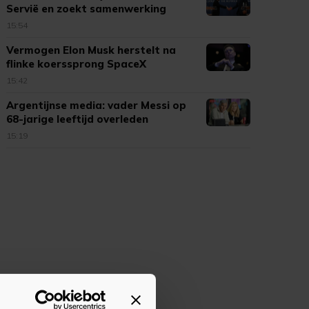
Servië en zoekt samenwerking
15:54
Vermogen Elon Musk herstelt na
flinke koerssprong SpaceX
15:42
Argentijnse media: vader Messi op
68-jarige leeftijd overleden
15:19