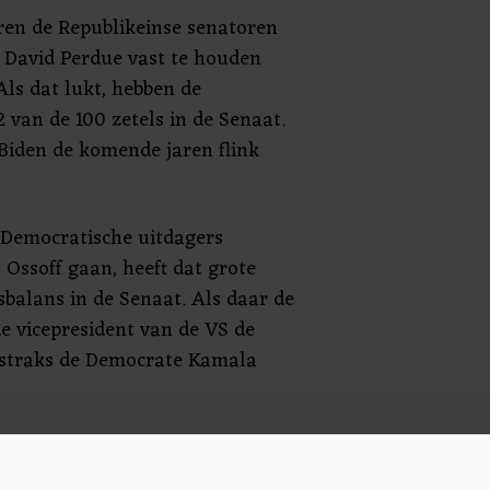
ren de Republikeinse senatoren
n David Perdue vast te houden
Als dat lukt, hebben de
 van de 100 zetels in de Senaat.
 Biden de komende jaren flink
e Democratische uitdagers
Ossoff gaan, heeft dat grote
balans in de Senaat. Als daar de
e vicepresident van de VS de
s straks de Democrate Kamala
s een bolwerk van de
. Toch ging de staat bij de