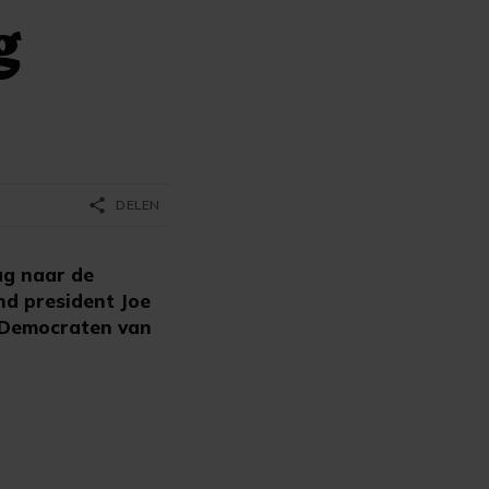
g
share
DELEN
ag naar de
nd president Joe
de Democraten van