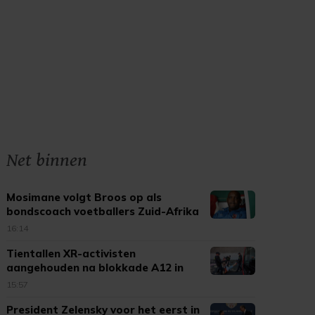
Net binnen
Mosimane volgt Broos op als
bondscoach voetballers Zuid-Afrika
16:14
Tientallen XR-activisten
aangehouden na blokkade A12 in
Den Haag
15:57
President Zelensky voor het eerst in