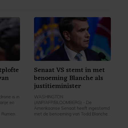
tplofte
Senaat VS stemt in met
van
benoeming Blanche als
justitieminister
rone is in
WASHINGTON
arije en
(ANP/AFP/BLOOMBERG) - De
Amerikaanse Senaat heeft ingestemd
nt Rumen
met de benoeming van Todd Blanche
ok de
als minister van Justitie. Democraten
 vervoert
verzetten zich tegen de benoeming,