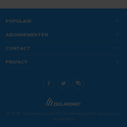
POPULAIR
ABONNEMENTEN
CONTACT
PRIVACY
© 2026
. Onderdeel van
DELTA Fiber Nederland B.V.
Geniet van je
donderdag!