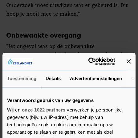
Onderzoek moet uitwijzen wat er gebeurd is. Dit
hoop je nooit mee te maken."
Onbewaakte overgang
Het ongeval was op de onbewaakte
spoorwegovergang bij de Beilerweg en de Oude
Provincialeweg. ProRail wil alle onbewaakte
spoorwegovergangen op termijn opheffen, maar
Toestemming
Details
Advertentie-instellingen
Ov
een woordvoerder kon nog niet zeggen of deze
ook op de lijst staat.
Verantwoord gebruik van uw gegevens
Het treinverkeer tussen Hoogeveen en Assen is
Wij en
onze 1022 partners
verwerken je persoonlijke
gestremd, meldt ProRail. De oorzaak van het
gegevens (bijv. uw IP-adres) met behulp van
ongeval is nog niet bekend.
technologieën zoals cookies om informatie op uw
apparaat op te slaan en te gebruiken met als doel