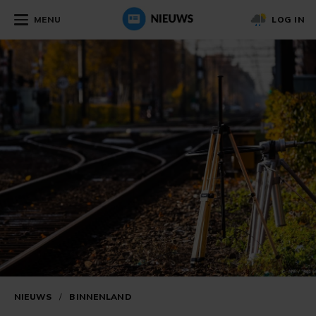
MENU
LOG IN
NIEUWS
/
BINNENLAND