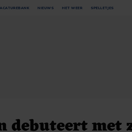
ACATUREBANK
NIEUWS
HET WEER
SPELLETJES
 debuteert met 