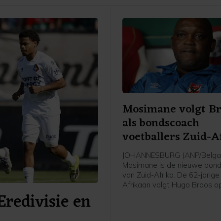
Mosimane volgt Br
als bondscoach
voetballers Zuid-A
JOHANNESBURG (ANP/Belga) 
Mosimane is de nieuwe bon
van Zuid-Afrika. De 62-jarige
Afrikaan volgt Hugo Broos o
Eredivisie en
de Zuid-Afrikaanse voetbal
(SAFA) zaterdag.