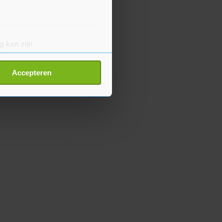
g kan zijn
erprinting)
t
detailgedeelte
in. U kunt uw
Accepteren
p onze cookiepagina kun je