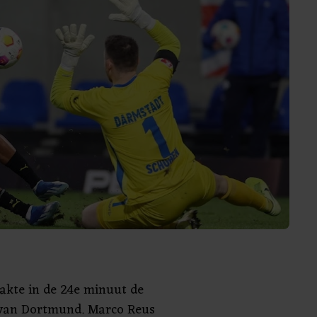
akte in de 24e minuut de
 van Dortmund. Marco Reus