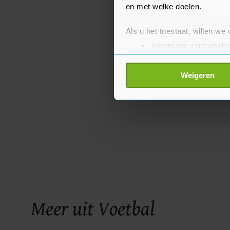
en met welke doelen.
Als u het toestaat, willen we
Informatie verzamelen
Uw apparaat identific
Lees meer over hoe uw perso
Weigeren
toestemming op elk moment wi
Met cookies werkt onze websi
ons cookiebeleid bekijken en 
Meer uit Voetbal