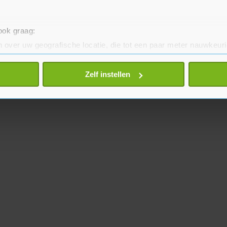
 ook graag:
 over uw geografische locatie, die tot een paar meter nauwkeuri
eren door het actief te scannen op specifieke eigenschappen (fing
onlijke gegevens worden verwerkt en stel uw voorkeuren in he
Zelf instellen
jzigen of intrekken in de Cookieverklaring.
te beter en wordt jouw bezoek makkelijker en persoonlijker. O
je gemaakte keuze altijd wijzigen of intrekken.