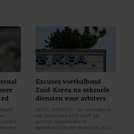
senal
Excuses voetbalbond
over
Zuid-Korea na seksuele
ted
diensten voor arbiters
 heeft
SEOUL (ANP/RTR) - De voetbalbond
ães
van Zuid-Korea (KFA) heeft zijn
 United.
excuses aangeboden na
 aanvoerder
mediaberichten dat de bond in 2011
n contract
en 2012 seksuele diensten heeft