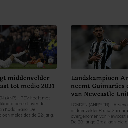
gt middenvelder
Landskampioen Ar
ast tot medio 2031
neemt Guimarães 
van Newcastle Uni
N (ANP) - PSV heeft met
kkoord bereikt over de
LONDEN (ANP/RTR) - Arsenal
van Kodai Sano. De
middenvelder Bruno Guimar
ioen meldt dat de 22-jarige
overgenomen van Newcastle
der een contract tot medio
De 28-jarige Braziliaan, die
nt.
was bij Newcastle, heeft ee