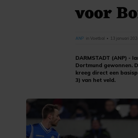
voor B
ANP
in Voetbal
13 januari 202
•
DARMSTADT (ANP) - Ian 
Dortmund gewonnen. De
kreeg direct een basisp
3) van het veld.