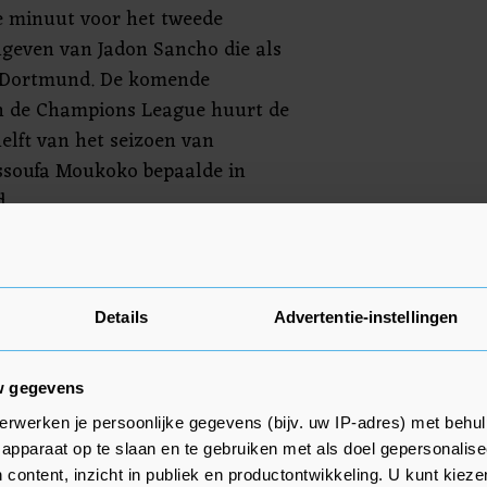
e minuut voor het tweede
ngeven van Jadon Sancho die als
ij Dortmund. De komende
n de Champions League huurt de
elft van het seizoen van
ssoufa Moukoko bepaalde in
d.
asisplaats bij de winnende ploeg
ewisseld. Maatsen speelde wel de
mund staat vijfde in de
Details
Advertentie-instellingen
terstand van 15 punten op
sen.
w gegevens
erwerken je persoonlijke gegevens (bijv. uw IP-adres) met behul
apparaat op te slaan en te gebruiken met als doel gepersonalise
 content, inzicht in publiek en productontwikkeling. U kunt kiez