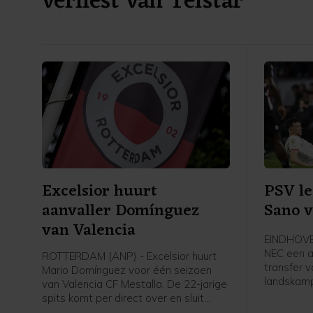
verliest van Telstar
Excelsior huurt
PSV le
aanvaller Domínguez
Sano v
van Valencia
EINDHOVE
NEC een a
ROTTERDAM (ANP) - Excelsior huurt
transfer 
Mario Domínguez voor één seizoen
landskamp
van Valencia CF Mestalla. De 22-jarige
middenvel
spits komt per direct over en sluit
2031 teke
meteen aan bij de selectie, meldt de