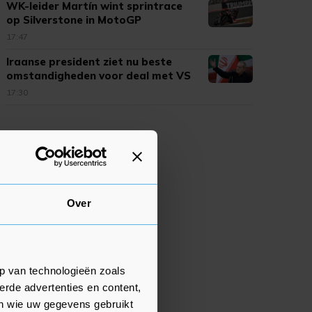
WK-leider Martín wint sprintrace
op Silverstone in MotoGP
17:47
Iraanse president ziet nu beste
omstandigheden voor deal met VS
17:30
Over
p van technologieën zoals
erde advertenties en content,
en wie uw gegevens gebruikt