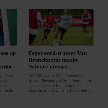
oos op
Feyenoord-trainer Van
Bronckhorst maakt
frika
Valente nieuwe
aanvoerder
- Pitso
ROTTERDAM (ANP) - Feyenoord-
dscoach
trainer Giovanni van Bronckhorst heeft
 Zuid-
Luciano Valente benoemd tot
p, meldde
aanvoerder van zijn elftal. Dat heeft
bond
Feyenoord via social media
bekendgemaakt.