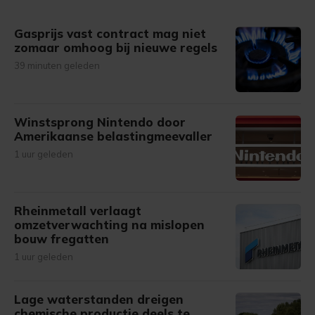
gemaakte keuze altijd wijzigen of intrekken.
Gasprijs vast contract mag niet
zomaar omhoog bij nieuwe regels
39 minuten geleden
Winstsprong Nintendo door
Amerikaanse belastingmeevaller
1 uur geleden
Rheinmetall verlaagt
omzetverwachting na mislopen
bouw fregatten
1 uur geleden
Lage waterstanden dreigen
chemische productie deels te