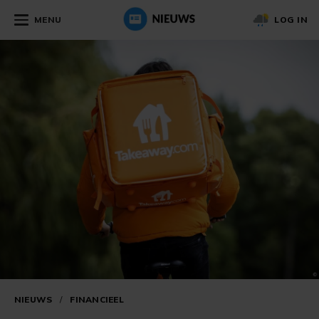
MENU
LOG IN
NIEUWS
/
FINANCIEEL