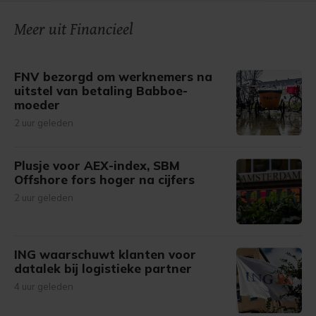
onze cookiepagina kun je ons cookiebeleid bekijken en je
Meer uit Financieel
gemaakte keuze altijd wijzigen of intrekken.
FNV bezorgd om werknemers na
uitstel van betaling Babboe-
moeder
2 uur geleden
Plusje voor AEX-index, SBM
Offshore fors hoger na cijfers
2 uur geleden
ING waarschuwt klanten voor
datalek bij logistieke partner
4 uur geleden