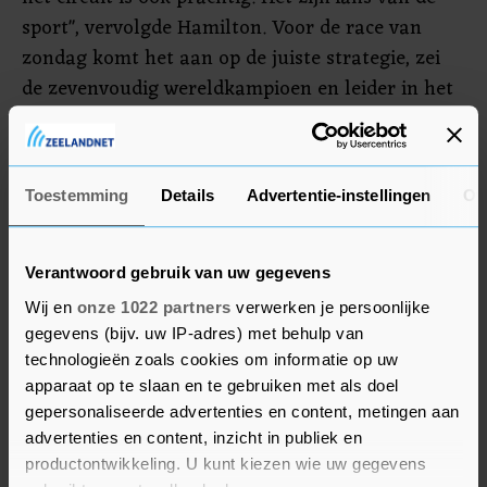
sport", vervolgde Hamilton. Voor de race van
zondag komt het aan op de juiste strategie, zei
de zevenvoudig wereldkampioen en leider in het
WK-klassement. "Inhalen wordt gewoon lastig, ik
zal dus een tactische manier moeten vinden om
Max voorbij te gaan. Maar voor nu geniet ik nog
Toestemming
Details
Advertentie-instellingen
Ov
even na van de kwalificatie. Dit is echt een
geweldig circuit; ik denk niet dat ik ooit zo heb
genoten van een rondje racen."
Verantwoord gebruik van uw gegevens
Wij en
onze 1022 partners
verwerken je persoonlijke
gegevens (bijv. uw IP-adres) met behulp van
technologieën zoals cookies om informatie op uw
apparaat op te slaan en te gebruiken met als doel
gepersonaliseerde advertenties en content, metingen aan
advertenties en content, inzicht in publiek en
productontwikkeling. U kunt kiezen wie uw gegevens