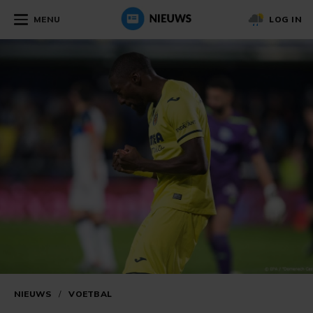
MENU
LOG IN
NIEUWS
/
VOETBAL