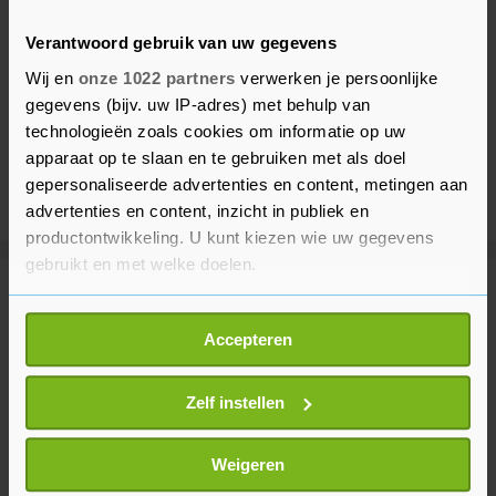
Verantwoord gebruik van uw gegevens
Wij en
onze 1022 partners
verwerken je persoonlijke
gegevens (bijv. uw IP-adres) met behulp van
technologieën zoals cookies om informatie op uw
apparaat op te slaan en te gebruiken met als doel
gepersonaliseerde advertenties en content, metingen aan
advertenties en content, inzicht in publiek en
productontwikkeling. U kunt kiezen wie uw gegevens
gebruikt en met welke doelen.
Meer uit Voetbal
Als u het toestaat, willen we ook graag:
Accepteren
Informatie verzamelen over uw geografische
Read vindt dat Feyenoord meer
locatie, die tot een paar meter nauwkeurig kan zijn
had moeten scoren tegen Sparta
Uw apparaat identificeren door het actief te
Zelf instellen
39 minuten geleden
scannen op specifieke eigenschappen (fingerprinting)
Lees meer over hoe uw persoonlijke gegevens worden
Weigeren
verwerkt en stel uw voorkeuren in het
detailgedeelte
in.