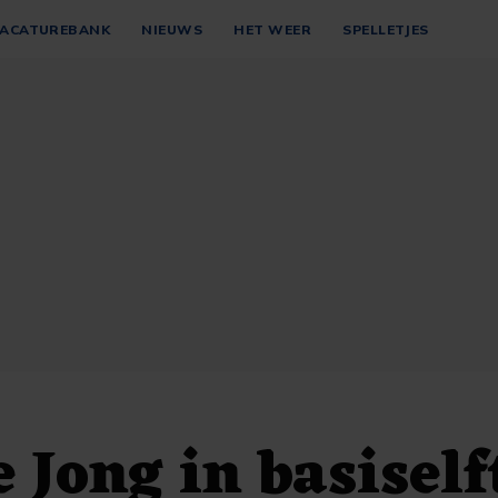
ACATUREBANK
NIEUWS
HET WEER
SPELLETJES
 Jong in basiself