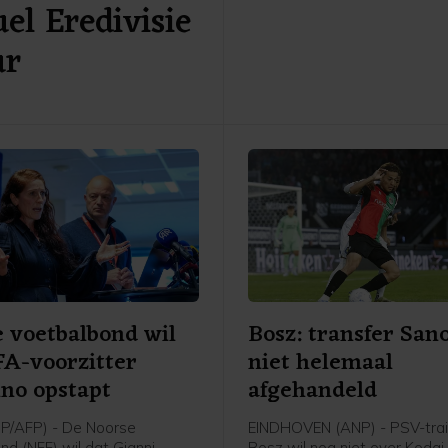
el Eredivisie
Leeuwarden. Het gepromov
Cambuur ontvangt Excelsior 
ur
twee jaar geleden geopende
 voetbalbond wil
Bosz: transfer San
FA-voorzitter
niet helemaal
ino opstapt
afgehandeld
P/AFP) - De Noorse
EINDHOVEN (ANP) - PSV-trai
nd (NFF) wil dat Gianni
Bosz wil nog niet over Koda