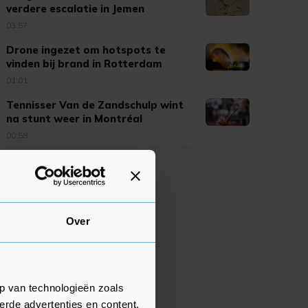
verdere escalatie in Jemen
03:57
Drone ingezet om hotspots te
vinden bij brand in Rotterdam
01:01
Tennisser Van de Zandschulp wint
na stunt weer in Montréal
00:58
Over
p van technologieën zoals
erde advertenties en content,