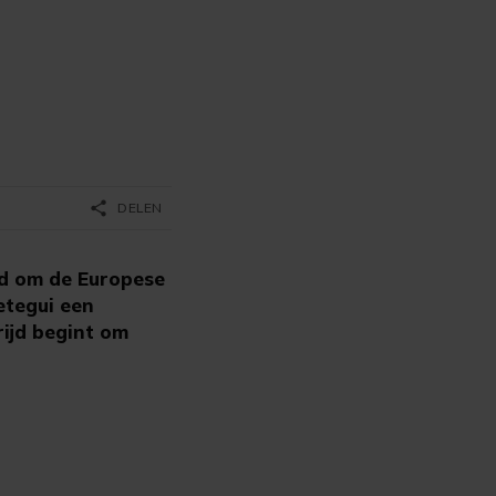
share
DELEN
d om de Europese
etegui een
ijd begint om