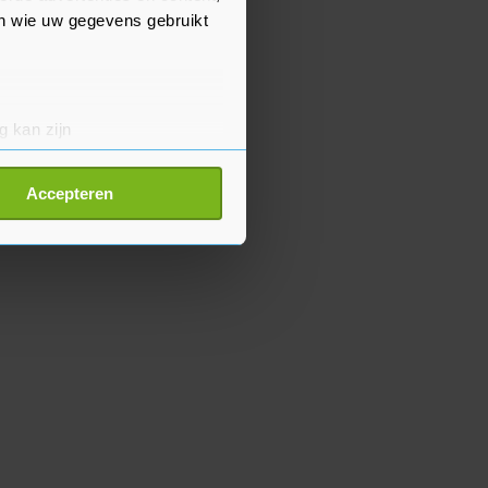
en wie uw gegevens gebruikt
g kan zijn
erprinting)
t
detailgedeelte
in. U kunt uw
Accepteren
p onze cookiepagina kun je