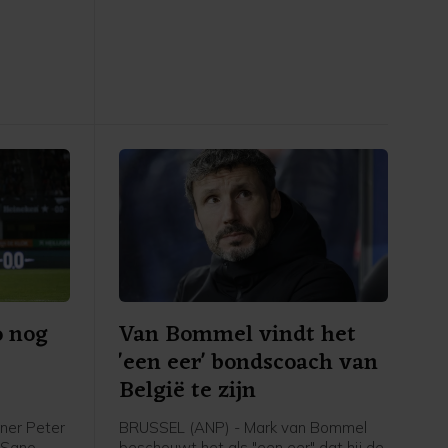
eerde
UEFA een boycot heeft afgekondigd
in het
van FIFA-competities. Voor het elftal
 stadion.
van bondscoach Arjan Veurink staat
op 9 en 13 oktober een dubbele
ontmoeting met Hongarije op het
programma. Volgens de KNVB
onderzoekt de UEFA de komende tijd
of de duels door zullen gaan.
o nog
Van Bommel vindt het
'een eer' bondscoach van
België te zijn
ner Peter
BRUSSEL (ANP) - Mark van Bommel
i Sano
beschouwt het als "een eer" dat hij de