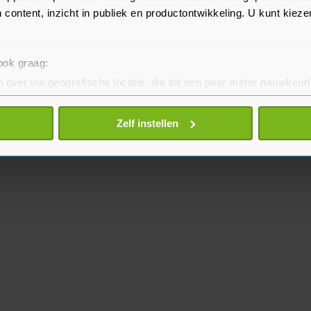
 content, inzicht in publiek en productontwikkeling. U kunt kiez
 ook graag:
 over uw geografische locatie, die tot een paar meter nauwkeuri
eren door het actief te scannen op specifieke eigenschappen (fing
onlijke gegevens worden verwerkt en stel uw voorkeuren in he
Zelf instellen
jzigen of intrekken in de Cookieverklaring.
te beter en wordt jouw bezoek makkelijker en persoonlijker. O
je gemaakte keuze altijd wijzigen of intrekken.