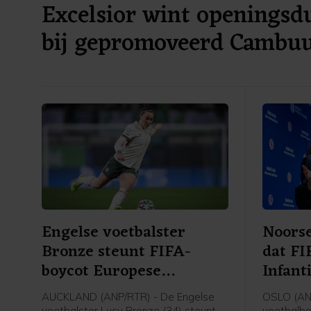
Excelsior wint openingsdu
bij gepromoveerd Cambu
Engelse voetbalster
Noorse
Bronze steunt FIFA-
dat FI
boycot Europese
Infant
speelsters
AUCKLAND (ANP/RTR) - De Engelse
OSLO (AN
voetbalster Lucy Bronze (34) steunt
voetbalbo