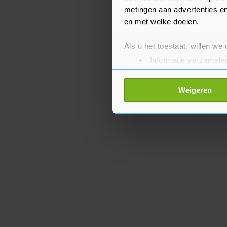
metingen aan advertenties en
en met welke doelen.
Als u het toestaat, willen we
Informatie verzamelen
Uw apparaat identific
Lees meer over hoe uw perso
Weigeren
toestemming op elk moment wi
Met cookies werkt onze websi
ons cookiebeleid bekijken en 