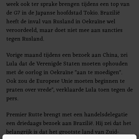
week ook ter sprake brengen tijdens een top van
de G7 in de Japanse hoofdstad Tokio. Brazilië
heeft de inval van Rusland in Oekraïne wel
veroordeeld, maar doet niet mee aan sancties
tegen Rusland.
Vorige maand tijdens een bezoek aan China, zei
Lula dat de Verenigde Staten moeten ophouden
met de oorlog in Oekraïne "aan te moedigen".
Ook zou de Europese Unie moeten beginnen te
praten over vrede", verklaarde Lula toen tegen de
pers.
Premier Rutte brengt met een handelsdelegatie
een driedaags bezoek aan Brazilië. Hij zei dat het
belangrijk is dat het grootste land van Zuid-