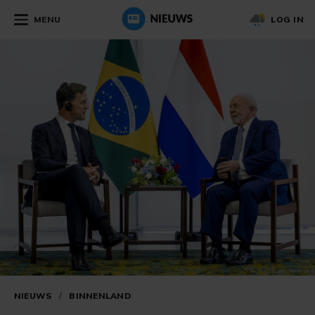
MENU
LOG IN
NIEUWS
/
BINNENLAND