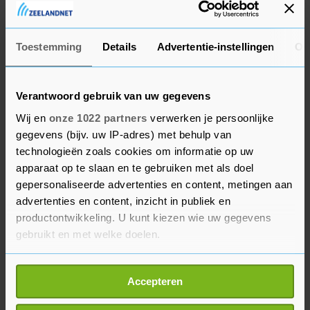
Amerika terug is op het wereldtoneel. De linkse
Lula versloeg eind vorig jaar de zeer rechtse Jair
Bolsonaro.
Toestemming
Details
Advertentie-instellingen
Ov
Naast Oekraïne spraken Rutte en Lula in de
hoofdstad Brasilia over onder meer
Verantwoord gebruik van uw gegevens
samenwerking op het gebied van waterstof. Lula
Wij en
onze 1022 partners
verwerken je persoonlijke
zei daar grote plannen voor te hebben. Ook
gegevens (bijv. uw IP-adres) met behulp van
technologieën zoals cookies om informatie op uw
kwam de ontbossing in de Amazone aan de orde.
apparaat op te slaan en te gebruiken met als doel
Die gaat ook onder Lula nog door. Het is cruciaal
gepersonaliseerde advertenties en content, metingen aan
dat die stopt, zei Rutte.
advertenties en content, inzicht in publiek en
productontwikkeling. U kunt kiezen wie uw gegevens
Woensdag is de laatste dag van het bezoek. De
gebruikt en met welke doelen.
economische missie is dan in Fortaleza in het
noordoosten van het land. Daar staat onder
Als u het toestaat, willen we ook graag:
Accepteren
meer een havenbezoek gepland en een gesprek
Informatie verzamelen over uw geografische
locatie, die tot een paar meter nauwkeurig kan zijn
met vertegenwoordigers van het Nederlandse en