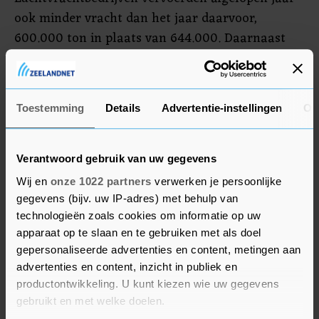
ook minder vracht dan het jaar daarvoor,
600.000 ton in plaats van 644.000. Daarnaast
veranderden de soorten vracht die vervoerd
werden. Zo werden minder vleesproducten, vee,
bloemen, vruchten, groenten en elektronica
Toestemming
Details
Advertentie-instellingen
Ov
geëxporteerd. Medicijnen en vis gingen juist
vaker de grens over via de lucht.
Verantwoord gebruik van uw gegevens
Wij en
onze 1022 partners
verwerken je persoonlijke
gegevens (bijv. uw IP-adres) met behulp van
technologieën zoals cookies om informatie op uw
apparaat op te slaan en te gebruiken met als doel
gepersonaliseerde advertenties en content, metingen aan
advertenties en content, inzicht in publiek en
productontwikkeling. U kunt kiezen wie uw gegevens
gebruikt en met welke doelen.