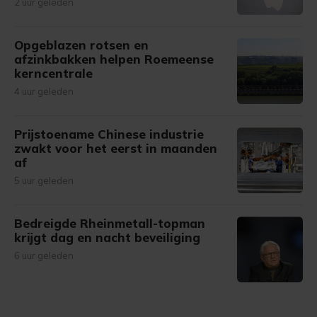
2 uur geleden
Opgeblazen rotsen en
afzinkbakken helpen Roemeense
kerncentrale
4 uur geleden
Prijstoename Chinese industrie
zwakt voor het eerst in maanden
af
5 uur geleden
Bedreigde Rheinmetall-topman
krijgt dag en nacht beveiliging
6 uur geleden