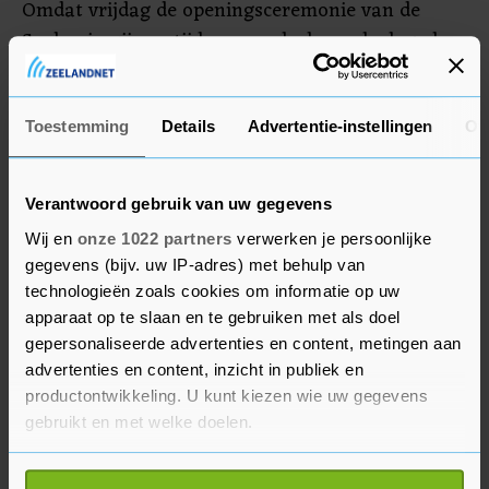
Omdat vrijdag de openingsceremonie van de
Spelen is, zijn er tijdens een deel van de dag al
geen civiele vluchten toegestaan in een straal
van 150 kilometer rond Parijs, waardoor de
potentiële impact van de staking wordt beperkt.
Toestemming
Details
Advertentie-instellingen
Ov
Verantwoord gebruik van uw gegevens
Wij en
onze 1022 partners
verwerken je persoonlijke
gegevens (bijv. uw IP-adres) met behulp van
technologieën zoals cookies om informatie op uw
apparaat op te slaan en te gebruiken met als doel
gepersonaliseerde advertenties en content, metingen aan
advertenties en content, inzicht in publiek en
productontwikkeling. U kunt kiezen wie uw gegevens
gebruikt en met welke doelen.
Als u het toestaat, willen we ook graag: