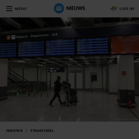
MENU
LOG IN
NIEUWS
/
FINANCIEEL