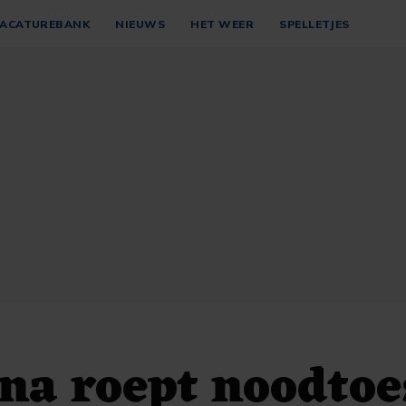
ACATUREBANK
NIEUWS
HET WEER
SPELLETJES
na roept noodto