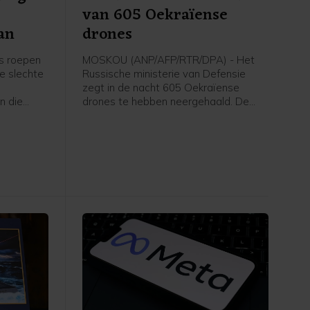
van 605 Oekraïense
an
drones
s roepen
MOSKOU (ANP/AFP/RTR/DPA) - Het
e slechte
Russische ministerie van Defensie
zegt in de nacht 605 Oekraïense
n die
drones te hebben neergehaald. De
n zij
drones werden onderschept in
verschillende regio's en op het
ongen
geannexeerde schiereiland de Krim.
dus de
n om de
derheden.