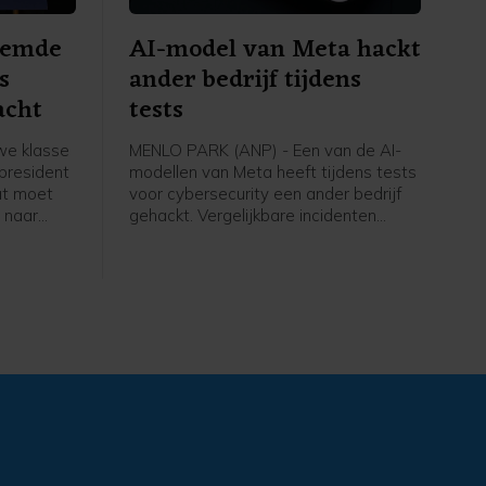
oemde
AI-model van Meta hackt
s
ander bedrijf tijdens
acht
tests
we klasse
MENLO PARK (ANP) - Een van de AI-
president
modellen van Meta heeft tijdens tests
at moet
voor cybersecurity een ander bedrijf
 naar
gehackt. Vergelijkbare incidenten
ocent
kwamen ook al voor bij AI-modellen
attingen,
van Anthropic en OpenAI.
rt.