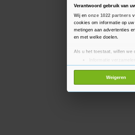
kwamen om het leven, 
Verantwoord gebruik van u
en bedrijven kwamen zon
Wij en
onze 1022 partners
v
mensen hadden ook geen
cookies om informatie op uw 
City verdronken mensen
metingen aan advertenties en
bijvoorbeeld kelders.
en met welke doelen.
Als u het toestaat, willen we
Informatie verzamelen
Uw apparaat identific
Lees meer over hoe uw perso
Weigeren
toestemming op elk moment wi
Met cookies werkt onze websi
ons cookiebeleid bekijken en 