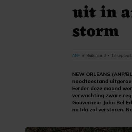
uit in 
storm
ANP
in Buitenland
13 septemb
•
NEW ORLEANS (ANP/BLO
noodtoestand uitgeroep
Eerder deze maand werd
verwachting zware rege
Gouverneur John Bel E
na Ida zal verstoren. N