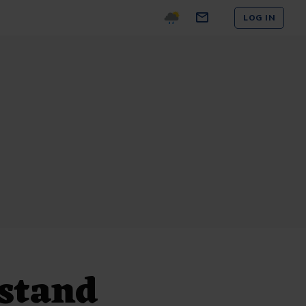
LOG IN
estand