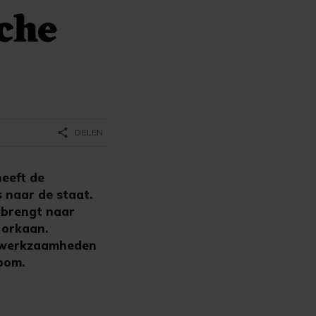
che
share
DELEN
eeft de
 naar de staat.
 brengt naar
 orkaan.
elwerkzaamheden
room.