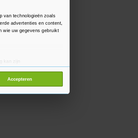
p van technologieën zoals
erde advertenties en content,
en wie uw gegevens gebruikt
g kan zijn
erprinting)
t
detailgedeelte
in. U kunt uw
Accepteren
p onze cookiepagina kun je