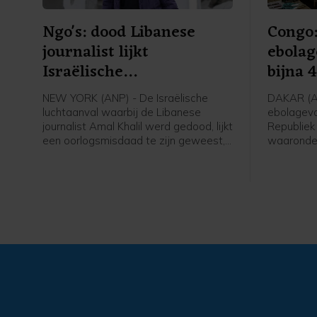
Ngo's: dood Libanese
Congo:
journalist lijkt
ebolag
Israëlische
bijna 
oorlogsmisdaad
NEW YORK (ANP) - De Israëlische
DAKAR (AN
luchtaanval waarbij de Libanese
ebolageva
journalist Amal Khalil werd gedood, lijkt
Republiek
een oorlogsmisdaad te zijn geweest,
waaronder
stelt Human Rights Watch (HRW).
bleek woe
Ook Amnesty International vindt dat
overheid
haar dood moet worden onderzocht
als oorlogsmisdaad.