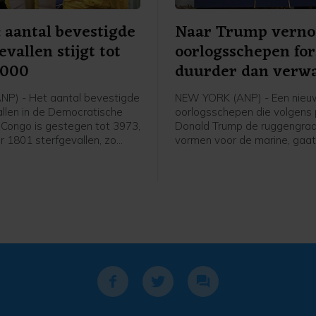
 aantal bevestigde
Naar Trump vern
evallen stijgt tot
oorlogsschepen for
4000
duurder dan verw
P) - Het aantal bevestigde
NEW YORK (ANP) - Een nieu
llen in de Democratische
oorlogsschepen die volgens 
 Congo is gestegen tot 3973,
Donald Trump de ruggengra
 1801 sterfgevallen, zo
vormen voor de marine, gaat
nsdag uit
verwachting minstens 50 pr
sgegevens.
meer kosten dan eerdere sch
zo staat in een woensdag
gepubliceerd overheidsrappo