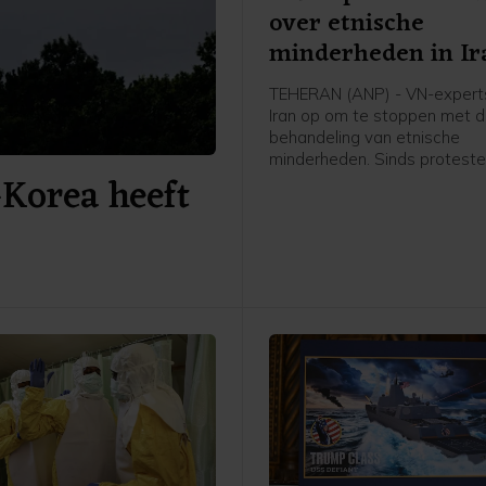
over etnische
minderheden in Ir
TEHERAN (ANP) - VN-expert
Iran op om te stoppen met d
behandeling van etnische
minderheden. Sinds proteste
Korea heeft
begonnen in december worde
steeds vaker slachtoffer van
willekeurige detentie, gedw
verdwijning en marteling, al
experts. Het zou vooral gaa
Koerdische en Beloetsji-min