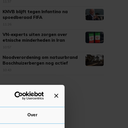
11:37
KNVB blijft tegen Infantino na
spoedberaad FIFA
11:26
VN-experts uiten zorgen over
etnische minderheden in Iran
10:57
Noodverordening om natuurbrand
Boschhuizerbergen nog actief
10:43
Over