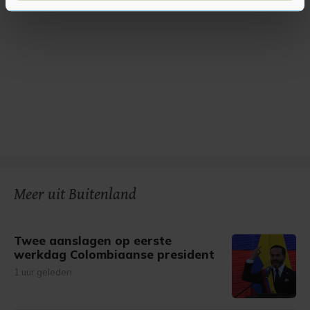
U kunt uw toestemming op elk moment wijzigen of
intrekken in de Cookieverklaring.
Met cookies werkt onze website beter en wordt jouw
bezoek makkelijker en persoonlijker. Op
onze cookiepagina kun je ons cookiebeleid bekijken en je
gemaakte keuze altijd wijzigen of intrekken.
Meer uit Buitenland
Twee aanslagen op eerste
werkdag Colombiaanse president
1 uur geleden