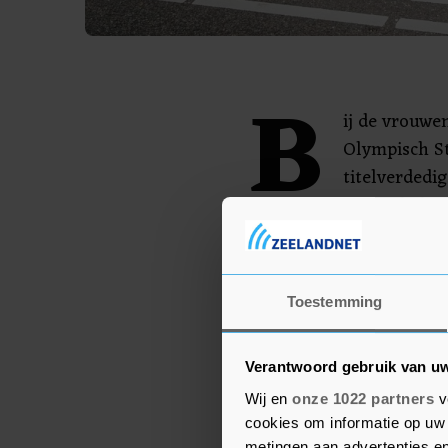
B
ij de vrouwe
Olympisch St
titelverdedi
jaar geleden
Nederlandse op zo'n 13
Azimeraw. De Ethiopische
parcoursrecord: 2.19.26.
Toestemming
Er komen zondag ruim 31
hoofdstad, de meesten d
Verantwoord gebruik van u
Wij en
onze 1022 partners
v
cookies om informatie op uw 
metingen aan advertenties en