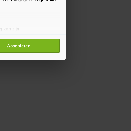
g kan zijn
erprinting)
t
detailgedeelte
in. U kunt uw
Accepteren
p onze cookiepagina kun je