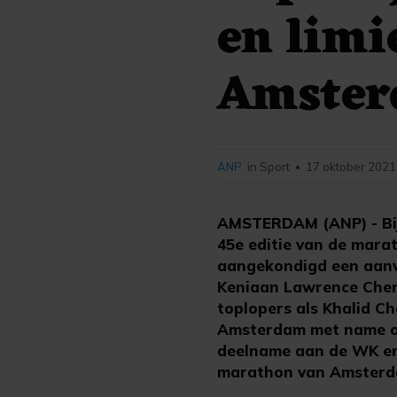
en limi
Amste
ANP
in Sport
17 oktober 2021
•
AMSTERDAM (ANP) - Bij
45e editie van de mara
aangekondigd een aanva
Keniaan Lawrence Cheron
toplopers als Khalid Ch
Amsterdam met name om 
deelname aan de WK en 
marathon van Amsterd