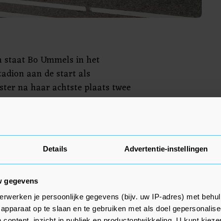
n staat Bo Ummels in het
adion aan de start als
gster na haar achtste plaats twee
. Ze was toen de beste
 minuten van winnares Degitu
 liep destijds een
Details
Advertentie-instellingen
.000 lopers in actie in de
us op kortere afstanden.
w gegevens
erwerken je persoonlijke gegevens (bijv. uw IP-adres) met behul
apparaat op te slaan en te gebruiken met als doel gepersonalise
 content, inzicht in publiek en productontwikkeling. U kunt kiez