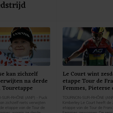
dstrijd
se kan zichzelf
Le Court wint zesd
verwijten na derde
etappe Tour de Fr
n Touretappe
Femmes, Pieterse 
SUR-RHÔNE (ANP) - Puck
TOURNON-SUR-RHÔNE (ANP
an zichzelf niets verwijten
Kimberley Le Court heeft de
de etappe van de Tour de
etappe van de Tour de Fran
mmes, waarin ze derde
Femmes gewonnen. De renst