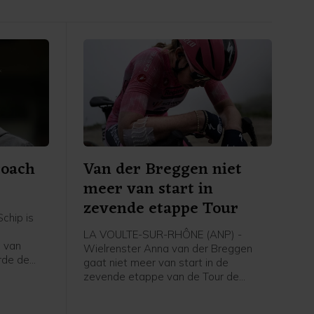
coach
Van der Breggen niet
meer van start in
zevende etappe Tour
chip is
LA VOULTE-SUR-RHÔNE (ANP) -
 van
Wielrenster Anna van der Breggen
rde de
gaat niet meer van start in de
zevende etappe van de Tour de
g, zo
France Femmes. Haar ploeg SD Worx-
dia.
Protime meldt dat de 36-jarige renster