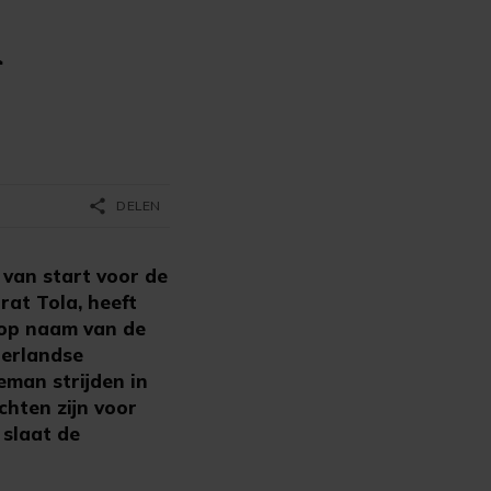
n
share
DELEN
van start voor de
rat Tola, heeft
 op naam van de
derlandse
eman strijden in
chten zijn voor
 slaat de