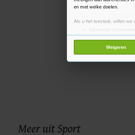
en met welke doelen.
Als u het toestaat, willen we
Informatie verzamelen
Uw apparaat identific
Lees meer over hoe uw perso
Weigeren
toestemming op elk moment wi
Met cookies werkt onze websi
ons cookiebeleid bekijken en 
Meer uit Sport