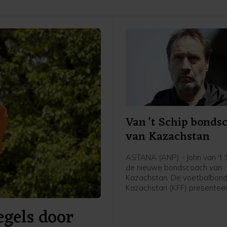
Van 't Schip bonds
van Kazachstan
ASTANA (ANP) - John van 't S
de nieuwe bondscoach van
Kazachstan. De voetbalbond
Kazachstan (KFF) presentee
62-jarige Nederlandse oud-
gels door
international en trainer vrijda
meldde de bond op social me