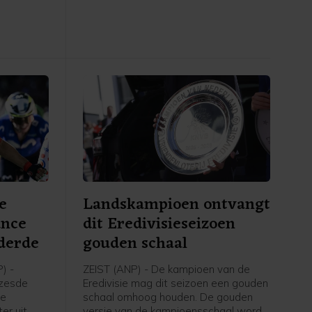
de Tour verlaat en rust neemt.
e
Landskampioen ontvangt
ance
dit Eredivisieseizoen
derde
gouden schaal
) -
ZEIST (ANP) - De kampioen van de
 zesde
Eredivisie mag dit seizoen een gouden
ce
schaal omhoog houden. De gouden
er uit
versie van de kampioensschaal wordt