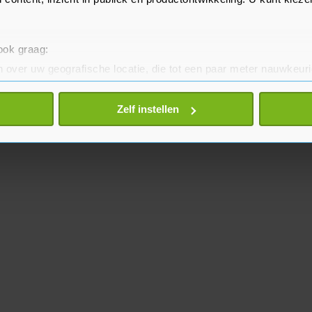
 ook graag:
 over uw geografische locatie, die tot een paar meter nauwkeuri
eren door het actief te scannen op specifieke eigenschappen (fing
onlijke gegevens worden verwerkt en stel uw voorkeuren in he
Zelf instellen
jzigen of intrekken in de Cookieverklaring.
te beter en wordt jouw bezoek makkelijker en persoonlijker. O
je gemaakte keuze altijd wijzigen of intrekken.