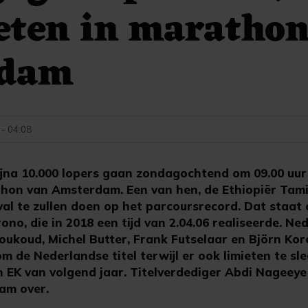
eten in maratho
rdam
 - 04:08
na 10.000 lopers gaan zondagochtend om 09.00 uur 
thon van Amsterdam. Een van hen, de Ethiopiër Tami
l te zullen doen op het parcoursrecord. Dat staat
o, die in 2018 een tijd van 2.04.06 realiseerde. Ne
oukoud, Michel Butter, Frank Futselaar en Björn Kor
de Nederlandse titel terwijl er ook limieten te sle
EK van volgend jaar. Titelverdediger Abdi Nageeye
am over.