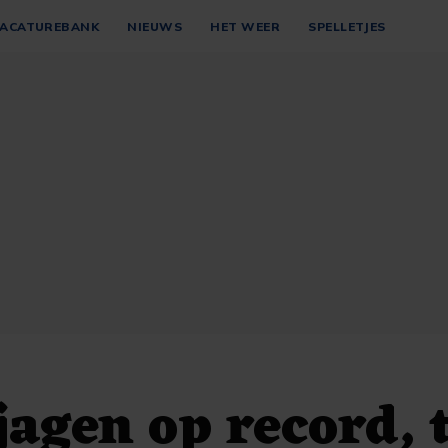
ACATUREBANK
NIEUWS
HET WEER
SPELLETJES
jagen op record, t