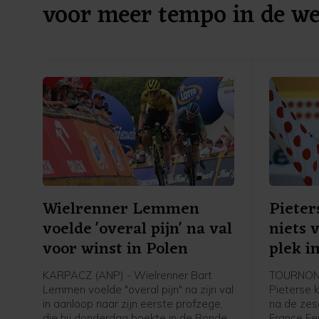
voor meer tempo in de we
Wielrenner Lemmen
Pieter
voelde 'overal pijn' na val
niets 
voor winst in Polen
plek i
KARPACZ (ANP) - Wielrenner Bart
TOURNON-
Lemmen voelde "overal pijn" na zijn val
Pieterse k
in aanloop naar zijn eerste profzege,
na de zes
die hij donderdag boekte in de Ronde
France Fe