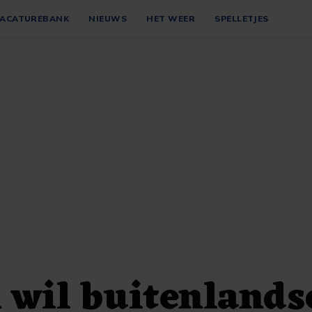
ACATUREBANK
NIEUWS
HET WEER
SPELLETJES
 wil buitenlands