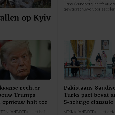
Hans Grundberg, heeft vrijd
gewaarschuwd voor escale
allen op Kyiv
geweld in Jemen. "Jemen loo
vandaag een groter risico o
hernieuwd grootschalig confl
enig moment sinds het door
bemiddelde staakt-het-vuren
2022", schreef hij op X.
kaanse rechter
Pakistaans-Saudis
 bouw Trumps
Turks pact bevat a
l opnieuw halt toe
5-achtige clausule
ON (ANP/RTR) - Het hof
MEKKA (ANP/RTR) - Het def