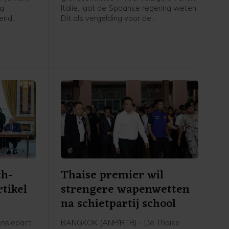
ag
Italië, laat de Spaanse regering weten.
rend
Dit als vergelding voor de
pt
grenscontroles die Italië eerder
p een
instelde voor reizigers uit Spanje
ict dan op
nadat tienduizenden migranten vorige
 de VN
week de Spaanse exclave Ceuta bij
 van april
Marokko wisten te bereiken. De
grenscontroles gaan zaterdag in en
blijven tot 7 september van kracht,
meldt het Spaanse ministerie van
Binnenlandse Zaken in een verklaring.
ch-
Thaise premier wil
rtikel
strengere wapenwetten
na schietpartij school
ensiepact
BANGKOK (ANP/RTR) - De Thaise