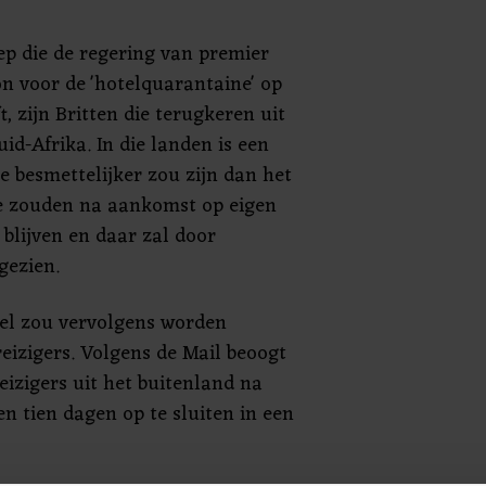
ep die de regering van premier
n voor de 'hotelquarantaine' op
t, zijn Britten die terugkeren uit
uid-Afrika. In die landen is een
e besmettelijker zou zijn dan het
Ze zouden na aankomst op eigen
blijven en daar zal door
gezien.
el zou vervolgens worden
eizigers. Volgens de Mail beoogt
reizigers uit het buitenland na
n tien dagen op te sluiten in een