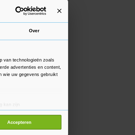
Over
p van technologieën zoals
erde advertenties en content,
en wie uw gegevens gebruikt
g kan zijn
erprinting)
t
detailgedeelte
in. U kunt uw
Accepteren