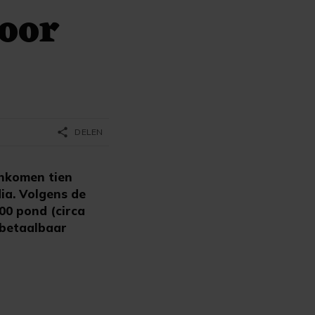
voor
share
DELEN
enkomen tien
ia. Volgens de
00 pond (circa
nbetaalbaar