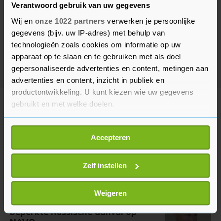
Verantwoord gebruik van uw gegevens
Wij en
onze 1022 partners
verwerken je persoonlijke
gegevens (bijv. uw IP-adres) met behulp van
technologieën zoals cookies om informatie op uw
apparaat op te slaan en te gebruiken met als doel
gepersonaliseerde advertenties en content, metingen aan
advertenties en content, inzicht in publiek en
productontwikkeling. U kunt kiezen wie uw gegevens
gebruikt en met welke doelen.
Meer uit Buitenland
Als u het toestaat, willen we ook graag:
Accepteren
Doden en gewonden bij
Informatie verzamelen over uw geografische
schietpartij op Thaise school
locatie, die tot een paar meter nauwkeurig kan zijn
55 minuten geleden
Uw apparaat identificeren door het actief te
Zelf instellen
scannen op specifieke eigenschappen (fingerprinting)
Lees meer over hoe uw persoonlijke gegevens worden
Weigeren
WSJ: VS houden rekening met
verwerkt en stel uw voorkeuren in het
detailgedeelte
in.
beperkte Russische aanval op
U kunt uw toestemming op elk moment wijzigen of