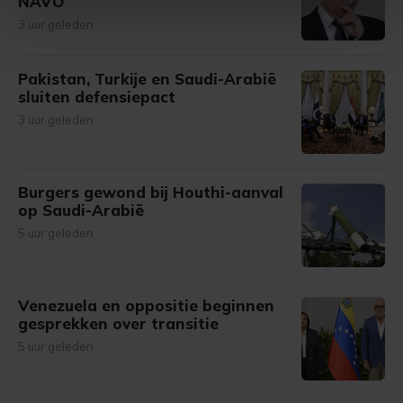
NAVO
intrekken in de Cookieverklaring.
3 uur geleden
Met cookies werkt onze website beter en wordt jouw
bezoek makkelijker en persoonlijker. Op
Pakistan, Turkije en Saudi-Arabië
sluiten defensiepact
onze cookiepagina kun je ons cookiebeleid bekijken en je
gemaakte keuze altijd wijzigen of intrekken.
3 uur geleden
Burgers gewond bij Houthi-aanval
op Saudi-Arabië
5 uur geleden
Venezuela en oppositie beginnen
gesprekken over transitie
5 uur geleden