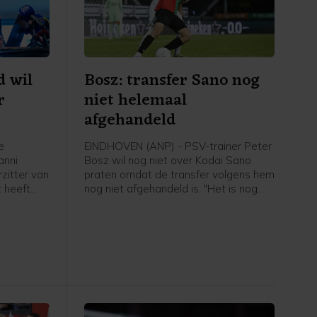
d wil
Bosz: transfer Sano nog
r
niet helemaal
afgehandeld
e
EINDHOVEN (ANP) - PSV-trainer Peter
anni
Bosz wil nog niet over Kodai Sano
rzitter van
praten omdat de transfer volgens hem
 heeft
nog niet afgehandeld is. "Het is nog
 jaren een
niet helemaal rond. Zolang hij niet mijn
IFA-baas,
speler is, praat ik niet over hem", zei
van de
Peter Bosz in aanloop naar de eerste
t Noorse
wedstrijd van PSV zaterdag thuis
tegen Fortuna Sittard.