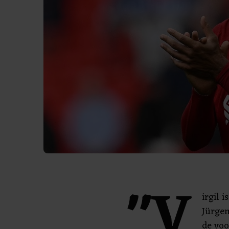
"V
irgil i
Jürgen
de voo