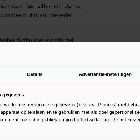
fase won. "We willen niet dat hij
n aansteekt, dus om die reden
enberch zijn niet ernstig, zei
 op de training alweer rennen,
 Toulouse kan hij niet meedoen.
ondag tegen Brentford alweer bij
Details
Advertentie-instellingen
w gegevens
erwerken je persoonlijke gegevens (bijv. uw IP-adres) met behul
apparaat op te slaan en te gebruiken met als doel gepersonalise
 content, inzicht in publiek en productontwikkeling. U kunt kiez