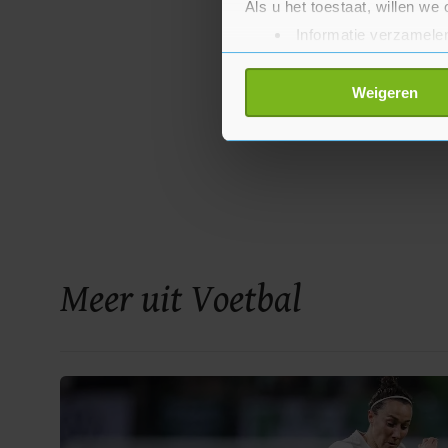
Als u het toestaat, willen we
Informatie verzamelen
Uw apparaat identific
Lees meer over hoe uw perso
Weigeren
toestemming op elk moment wi
Met cookies werkt onze websi
ons cookiebeleid bekijken en 
Meer uit Voetbal