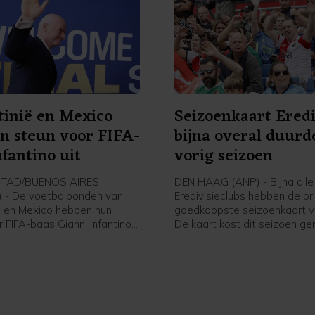
inië en Mexico
Seizoenkaart Eredi
n steun voor FIFA-
bijna overal duurd
nfantino uit
vorig seizoen
STAD/BUENOS AIRES
DEN HAAG (ANP) - Bijna alle
 - De voetbalbonden van
Eredivisieclubs hebben de pr
ë en Mexico hebben hun
goedkoopste seizoenkaart v
 FIFA-baas Gianni Infantino
De kaart kost dit seizoen g
en. De voorzitter ligt nog
266 euro, iets meer dan vorig
er vuur ondanks het intrekken
blijkt uit een analyse van he
omstreden
basis van een rondvraag lang
liseringsplan en de
clubs.
 gemaakte excuses.