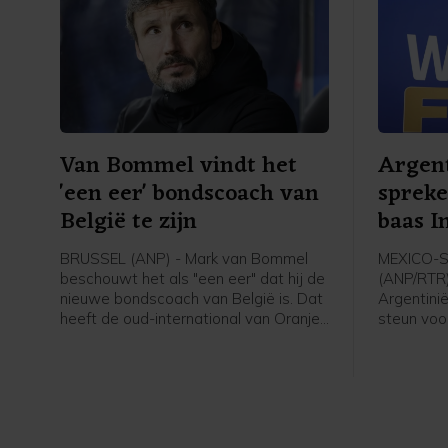
Van Bommel vindt het
Argent
'een eer' bondscoach van
spreke
België te zijn
baas I
BRUSSEL (ANP) - Mark van Bommel
MEXICO-
beschouwt het als "een eer" dat hij de
(ANP/RTR)
nieuwe bondscoach van België is. Dat
Argentini
heeft de oud-international van Oranje
steun voor
gezegd bij zijn presentatie bij de
uitgesprok
Belgische voetbalbond. "Ik ben heel
altijd ond
erg blij dat ik hier zit. Deze uitdaging
van het 
past bij mij", zei de 49-jarige Van
commercia
Bommel. "Dit is een baan die iedereen
woensdag
wil. Ik heb er ook niet over getwijfeld."