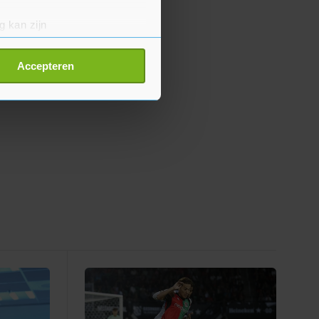
g kan zijn
erprinting)
t
detailgedeelte
in. U kunt uw
Accepteren
p onze cookiepagina kun je