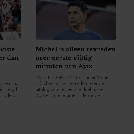
visie
Míchel is alleen tevreden
er dan
over eerste vijftig
minuten van Ajax
AMSTERDAM (ANP) - Trainer Míchel
ijs van hun
Sánchez is niet tevreden over de
erhoogd.
uitslag van het eerste duel tussen
emiddeld
Ajax en Shelbourne in de derde
 jaar. Dat
voorronde van de Conference League.
t ANP op
"Het resultaat had beter gekund", zei
s alle
hij na een thuiszege van 3-1. "We
hebben vijftig minuten veel kansen
gecreëerd. In het laatste halfuur lieten
we onze tegenstander ademen in