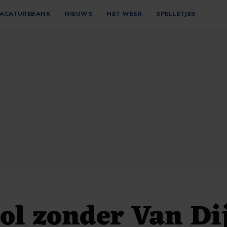
ACATUREBANK
NIEUWS
HET WEER
SPELLETJES
ol zonder Van Di