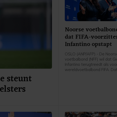
Noorse voetbalbon
dat FIFA-voorzitte
Infantino opstapt
OSLO (ANP/AFP) - De Noors
voetbalbond (NFF) wil dat Gi
Infantino terugtreedt als voo
wereldvoetbalbond FIFA. Dat
e steunt
voorzitter Lise Klaveness, al
van de felste critici van de F
elsters
gezegd na een bijeenkomst 
verschillende partijen uit he
voetbal.