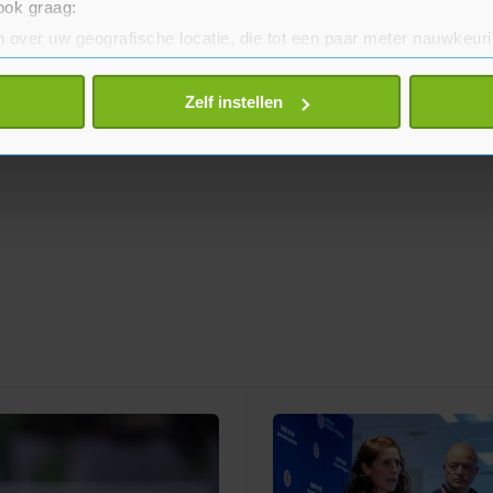
 ook graag:
 over uw geografische locatie, die tot een paar meter nauwkeuri
eren door het actief te scannen op specifieke eigenschappen (fing
onlijke gegevens worden verwerkt en stel uw voorkeuren in he
Zelf instellen
jzigen of intrekken in de Cookieverklaring.
te beter en wordt jouw bezoek makkelijker en persoonlijker. O
je gemaakte keuze altijd wijzigen of intrekken.