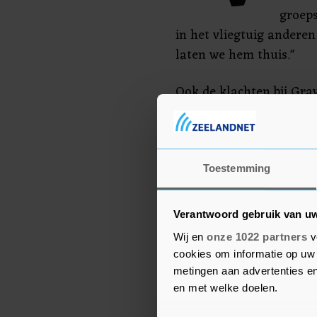
groeps
in het vliegtuig andere
laten we hem thuis."
Ook de klachten bij Grav
Klopp. "Hij kon vandaag
maar de wedstrijd tegen
Ik verwacht dat hij er z
is."
Toestemming
Verantwoord gebruik van u
Wij en
onze 1022 partners
v
cookies om informatie op uw 
metingen aan advertenties en
en met welke doelen.