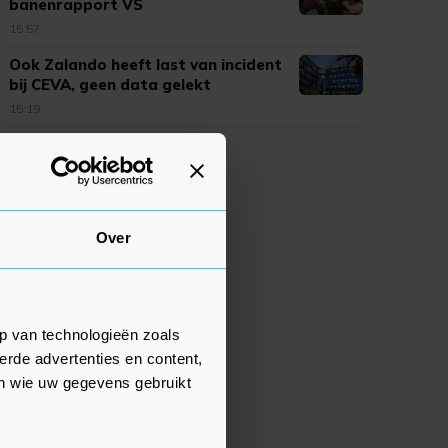
banenrapport VS
15:57
Ook Zalando heeft last van incident
bij CEVA, geen data gelekt
15:19
Over
p van technologieën zoals
erde advertenties en content,
en wie uw gegevens gebruikt