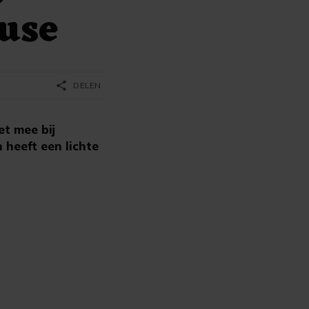
use
share
DELEN
t mee bij
 heeft een lichte